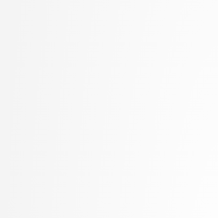
Marolt, Matija
Mayr, Mojca
Meden, Blaž
Mesarič Štesl, Daša
Mihelič, Jurij
MLAKAR, PETER
Moškon, Miha
Mraz, Miha
Oblak, Polona
Omanović, Amra
Pančur, Matjaž
Peer, Peter
Pesek, Matevž
Pičulin, Matej
Pilipović, Ratko
Pogačnik, Matevž
Poženel, Marko
PROSTO, PROSTO
Pušnik, Žiga
rezervirano, rezervirano
Robič, Borut
Robnik Šikonja, Marko
Rožanc, Igor