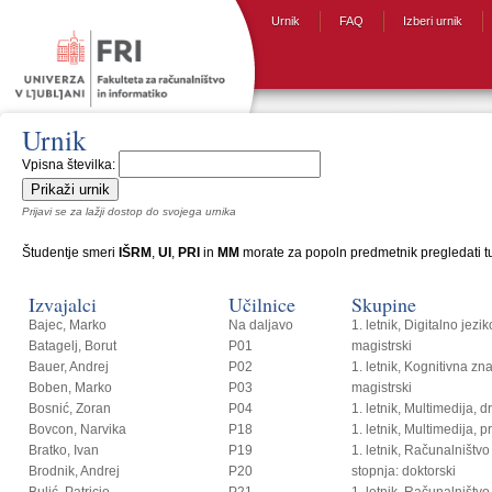
Urnik
FAQ
Izberi urnik
Urnik
Vpisna številka:
Prijavi se za lažji dostop do svojega urnika
Študentje smeri
IŠRM
,
UI
,
PRI
in
MM
morate za popoln predmetnik pregledati tud
Izvajalci
Učilnice
Skupine
Bajec, Marko
Na daljavo
1. letnik, Digitalno jezi
Batagelj, Borut
P01
magistrski
Bauer, Andrej
P02
1. letnik, Kognitivna zn
Boben, Marko
P03
magistrski
Bosnić, Zoran
P04
1. letnik, Multimedija, 
Bovcon, Narvika
P18
1. letnik, Multimedija, p
Bratko, Ivan
P19
1. letnik, Računalništvo i
Brodnik, Andrej
P20
stopnja: doktorski
Bulić, Patricio
P21
1. letnik, Računalništvo