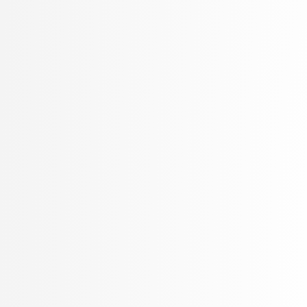
Rozman, Robert
Rupnik, Rok
Rus, Gregor
Sadikov, Aleksander
Šajn, Luka
Skočaj, Danijel
Škvorc, Tadej
Slivnik, Boštjan
Sluga, Davor
Smrdel, Aleš
Solina, Franc
Špendl, Martin
Stankovski, Vlado
Šter, Branko
STOJMENOVA, Emilija
Šubelj, Lovro
Tomašević, Darian
Toplak, Marko
Tuta, Jure
Vavpotič, Damjan
Veljković, Kristina
Virk, Žiga
Vitek, Matej
Vuk, Martin