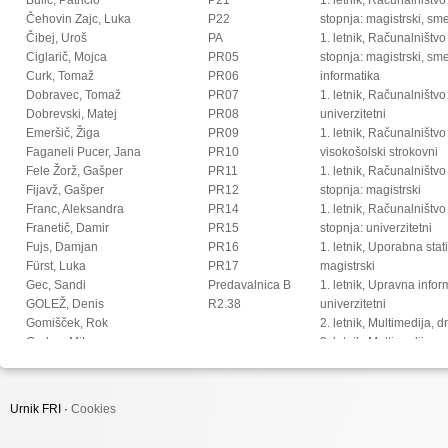
Čehovin Zajc, Luka
P22
stopnja: magistrski, s
Čibej, Uroš
PA
1. letnik, Računalništvo
Ciglarič, Mojca
PR05
stopnja: magistrski, sm
Curk, Tomaž
PR06
informatika
Dobravec, Tomaž
PR07
1. letnik, Računalništvo
Dobrevski, Matej
PR08
univerzitetni
Emeršič, Žiga
PR09
1. letnik, Računalništvo
Faganeli Pucer, Jana
PR10
visokošolski strokovni
Fele Žorž, Gašper
PR11
1. letnik, Računalništv
Fijavž, Gašper
PR12
stopnja: magistrski
Franc, Aleksandra
PR14
1. letnik, Računalništv
Franetič, Damir
PR15
stopnja: univerzitetni
Fujs, Damjan
PR16
1. letnik, Uporabna stat
Fürst, Luka
PR17
magistrski
Gec, Sandi
Predavalnica B
1. letnik, Upravna infor
GOLEŽ, Denis
R2.38
univerzitetni
Gomišček, Rok
2. letnik, Multimedija, 
Grohar, Miha
2. letnik, Multimedija, p
Guid, Matej
2. letnik, Računalništvo i
Hočevar, Tomaž
stopnja: doktorski
Hovelja, Tomaž
2. letnik, Računalništvo
Urnik FRI ·
Cookies
Huč, Aleks
stopnja: magistrski, s
Ilc, Nejc
2. letnik, Računalništvo