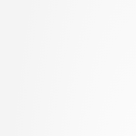
Jager, Franc
stopnja: magistrski, sm
Jaklič, Aleš
informatika
Janež, Miha
2. letnik, Računalništvo
Jelenc, David
univerzitetni
Jurišić, Aleksandar
2. letnik, Računalništvo
Kavčič, Alenka
visokošolski strokovni
Kink, Peter Marijan
2. letnik, Računalništv
Klanjšček, Klemen
stopnja: magistrski
Klemenc, Bojan
2. letnik, Računalništv
Klinar, Miha
stopnja: univerzitetni
Kochovski, Petar
2. letnik, Uporabna stat
Kokošar, Jaka
magistrski
Koprivec, Miran
2. letnik, Upravna infor
Kos, Andrej
univerzitetni
Košir, Domen
3. letnik, Multimedija, p
Kristan, Matej
3. letnik, Računalništvo
Kukar, Matjaž
univerzitetni
Lapanja, Iztok
3. letnik, Računalništvo
Lavbič, Dejan
visokošolski strokovni
Lesar, Žiga
3. letnik, Računalništv
Leskovec, Jure
stopnja: univerzitetni
Lotrič, Uroš
3. letnik, Upravna infor
Lukežič, Alan
univerzitetni
Machidon, Octavian Mihai