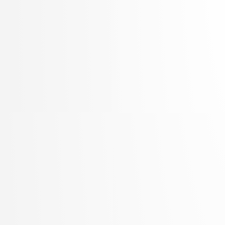
Žabkar, Jure
Žagar, Aleš
Zalar, Aljaž
Zavrtanik, Vitjan
Žerovnik Mekuč, Manca
Zimic, Nikolaj
ŽITKO, ROK
Žitnik, Slavko
Zrnec, Aljaž
Žunkovič, Bojan
Zupan, Blaž