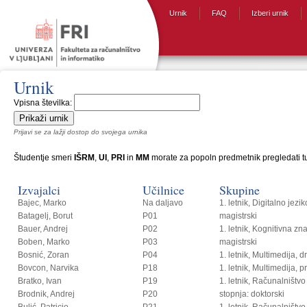
Urnik
FAQ
Izberi urnik
Urnik
Vpisna številka:
Prijavi se za lažji dostop do svojega urnika
Študentje smeri
IŠRM
,
UI
,
PRI
in
MM
morate za popoln predmetnik pregledati tud
Izvajalci
Učilnice
Skupine
Bajec, Marko
Na daljavo
1. letnik, Digitalno jezi
Batagelj, Borut
P01
magistrski
Bauer, Andrej
P02
1. letnik, Kognitivna zn
Boben, Marko
P03
magistrski
Bosnić, Zoran
P04
1. letnik, Multimedija, 
Bovcon, Narvika
P18
1. letnik, Multimedija, p
Bratko, Ivan
P19
1. letnik, Računalništvo i
Brodnik, Andrej
P20
stopnja: doktorski
Bulić, Patricio
P21
1. letnik, Računalništvo