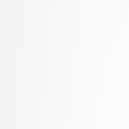
Marolt, Matija
Mayr, Mojca
Meden, Blaž
Mesarič Štesl, Daša
Mihelič, Jurij
MLAKAR, PETER
Moškon, Miha
Mraz, Miha
Oblak, Polona
Omanović, Amra
Pančur, Matjaž
Peer, Peter
Pesek, Matevž
Pičulin, Matej
Pilipović, Ratko
Pogačnik, Matevž
Poženel, Marko
PROSTO, PROSTO
Pušnik, Žiga
rezervirano, rezervirano
Robič, Borut
Robnik Šikonja, Marko
Rožanc, Igor