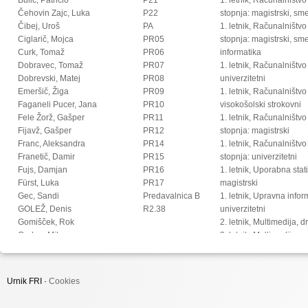
Čehovin Zajc, Luka
P22
stopnja: magistrski, s
Čibej, Uroš
PA
1. letnik, Računalništvo
Ciglarič, Mojca
PR05
stopnja: magistrski, sm
Curk, Tomaž
PR06
informatika
Dobravec, Tomaž
PR07
1. letnik, Računalništvo
Dobrevski, Matej
PR08
univerzitetni
Emeršič, Žiga
PR09
1. letnik, Računalništvo
Faganeli Pucer, Jana
PR10
visokošolski strokovni
Fele Žorž, Gašper
PR11
1. letnik, Računalništv
Fijavž, Gašper
PR12
stopnja: magistrski
Franc, Aleksandra
PR14
1. letnik, Računalništv
Franetič, Damir
PR15
stopnja: univerzitetni
Fujs, Damjan
PR16
1. letnik, Uporabna stat
Fürst, Luka
PR17
magistrski
Gec, Sandi
Predavalnica B
1. letnik, Upravna infor
GOLEŽ, Denis
R2.38
univerzitetni
Gomišček, Rok
2. letnik, Multimedija, 
Grohar, Miha
2. letnik, Multimedija, p
Guid, Matej
2. letnik, Računalništvo i
Hočevar, Tomaž
stopnja: doktorski
Hovelja, Tomaž
2. letnik, Računalništvo
Urnik FRI ·
Cookies
Huč, Aleks
stopnja: magistrski, s
Ilc, Nejc
2. letnik, Računalništvo