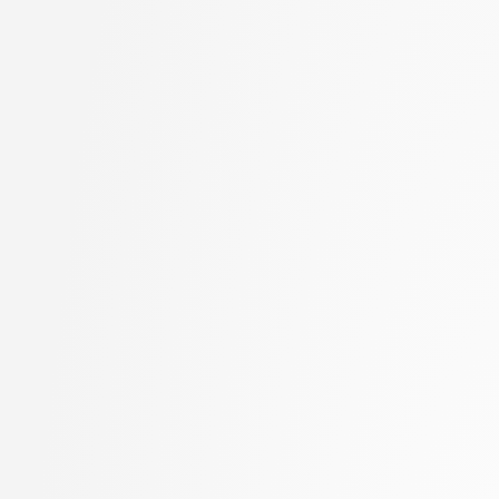
Jager, Franc
stopnja: magistrski, sm
Jaklič, Aleš
informatika
Janež, Miha
2. letnik, Računalništvo
Jelenc, David
univerzitetni
Jurišić, Aleksandar
2. letnik, Računalništvo
Kavčič, Alenka
visokošolski strokovni
Kink, Peter Marijan
2. letnik, Računalništv
Klanjšček, Klemen
stopnja: magistrski
Klemenc, Bojan
2. letnik, Računalništv
Klinar, Miha
stopnja: univerzitetni
Kochovski, Petar
2. letnik, Uporabna stat
Kokošar, Jaka
magistrski
Koprivec, Miran
2. letnik, Upravna infor
Kos, Andrej
univerzitetni
Košir, Domen
3. letnik, Multimedija, p
Kristan, Matej
3. letnik, Računalništvo
Kukar, Matjaž
univerzitetni
Lapanja, Iztok
3. letnik, Računalništvo
Lavbič, Dejan
visokošolski strokovni
Lesar, Žiga
3. letnik, Računalništv
Leskovec, Jure
stopnja: univerzitetni
Lotrič, Uroš
3. letnik, Upravna infor
Lukežič, Alan
univerzitetni
Machidon, Octavian Mihai