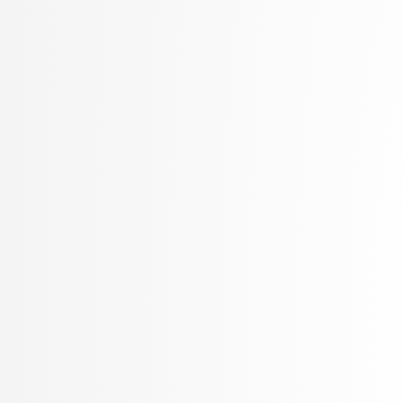
Rozman, Robert
Rupnik, Rok
Rus, Gregor
Sadikov, Aleksander
Šajn, Luka
Skočaj, Danijel
Škvorc, Tadej
Slivnik, Boštjan
Sluga, Davor
Smrdel, Aleš
Solina, Franc
Špendl, Martin
Stankovski, Vlado
Šter, Branko
STOJMENOVA, Emilija
Šubelj, Lovro
Tomašević, Darian
Toplak, Marko
Tuta, Jure
Vavpotič, Damjan
Veljković, Kristina
Virk, Žiga
Vitek, Matej
Vuk, Martin