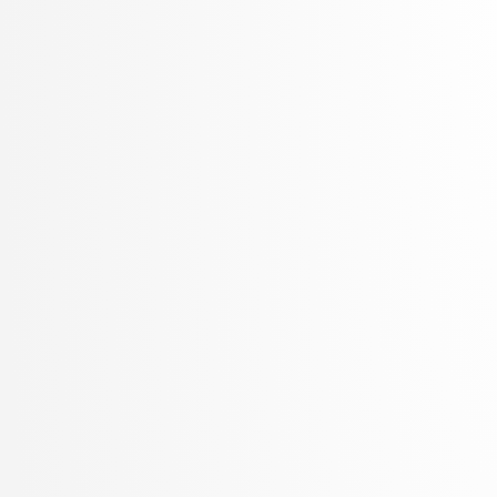
Žabkar, Jure
Žagar, Aleš
Zalar, Aljaž
Zavrtanik, Vitjan
Žerovnik Mekuč, Manca
Zimic, Nikolaj
ŽITKO, ROK
Žitnik, Slavko
Zrnec, Aljaž
Žunkovič, Bojan
Zupan, Blaž