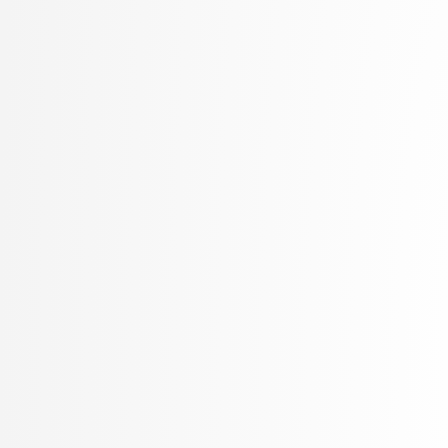
Rozman, Robert
Rupnik, Rok
Rus, Gregor
Sadikov, Aleksander
Šajn, Luka
Skočaj, Danijel
Škvorc, Tadej
Slivnik, Boštjan
Sluga, Davor
Smrdel, Aleš
Solina, Franc
Špendl, Martin
Stankovski, Vlado
Šter, Branko
STOJMENOVA, Emilija
Šubelj, Lovro
Tomašević, Darian
Toplak, Marko
Tuta, Jure
Vavpotič, Damjan
Veljković, Kristina
Virk, Žiga
Vitek, Matej
Vuk, Martin