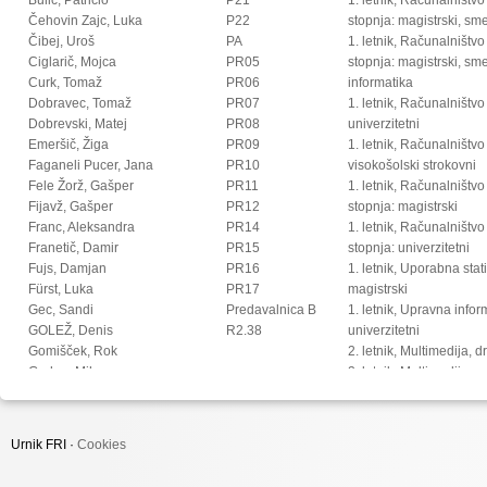
Čehovin Zajc, Luka
P22
stopnja: magistrski, s
Čibej, Uroš
PA
1. letnik, Računalništvo
Ciglarič, Mojca
PR05
stopnja: magistrski, sm
Curk, Tomaž
PR06
informatika
Dobravec, Tomaž
PR07
1. letnik, Računalništvo
Dobrevski, Matej
PR08
univerzitetni
Emeršič, Žiga
PR09
1. letnik, Računalništvo
Faganeli Pucer, Jana
PR10
visokošolski strokovni
Fele Žorž, Gašper
PR11
1. letnik, Računalništv
Fijavž, Gašper
PR12
stopnja: magistrski
Franc, Aleksandra
PR14
1. letnik, Računalništv
Franetič, Damir
PR15
stopnja: univerzitetni
Fujs, Damjan
PR16
1. letnik, Uporabna stat
Fürst, Luka
PR17
magistrski
Gec, Sandi
Predavalnica B
1. letnik, Upravna infor
GOLEŽ, Denis
R2.38
univerzitetni
Gomišček, Rok
2. letnik, Multimedija, 
Grohar, Miha
2. letnik, Multimedija, p
Guid, Matej
2. letnik, Računalništvo i
Hočevar, Tomaž
stopnja: doktorski
Hovelja, Tomaž
2. letnik, Računalništvo
Urnik FRI ·
Cookies
Huč, Aleks
stopnja: magistrski, s
Ilc, Nejc
2. letnik, Računalništvo