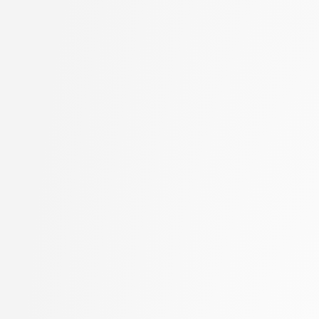
Jager, Franc
stopnja: magistrski, sm
Jaklič, Aleš
informatika
Janež, Miha
2. letnik, Računalništvo
Jelenc, David
univerzitetni
Jurišić, Aleksandar
2. letnik, Računalništvo
Kavčič, Alenka
visokošolski strokovni
Kink, Peter Marijan
2. letnik, Računalništv
Klanjšček, Klemen
stopnja: magistrski
Klemenc, Bojan
2. letnik, Računalništv
Klinar, Miha
stopnja: univerzitetni
Kochovski, Petar
2. letnik, Uporabna stat
Kokošar, Jaka
magistrski
Koprivec, Miran
2. letnik, Upravna infor
Kos, Andrej
univerzitetni
Košir, Domen
3. letnik, Multimedija, p
Kristan, Matej
3. letnik, Računalništvo
Kukar, Matjaž
univerzitetni
Lapanja, Iztok
3. letnik, Računalništvo
Lavbič, Dejan
visokošolski strokovni
Lesar, Žiga
3. letnik, Računalništv
Leskovec, Jure
stopnja: univerzitetni
Lotrič, Uroš
3. letnik, Upravna infor
Lukežič, Alan
univerzitetni
Machidon, Octavian Mihai