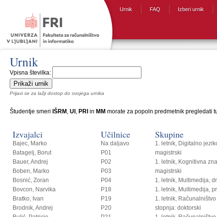
Urnik
FAQ
Izberi urnik
Urnik
Vpisna številka:
Prijavi se za lažji dostop do svojega urnika
Študentje smeri
IŠRM
,
UI
,
PRI
in
MM
morate za popoln predmetnik pregledati tud
Izvajalci
Učilnice
Skupine
Bajec, Marko
Na daljavo
1. letnik, Digitalno jezi
Batagelj, Borut
P01
magistrski
Bauer, Andrej
P02
1. letnik, Kognitivna zn
Boben, Marko
P03
magistrski
Bosnić, Zoran
P04
1. letnik, Multimedija, 
Bovcon, Narvika
P18
1. letnik, Multimedija, p
Bratko, Ivan
P19
1. letnik, Računalništvo i
Brodnik, Andrej
P20
stopnja: doktorski
Bulić, Patricio
P21
1. letnik, Računalništvo