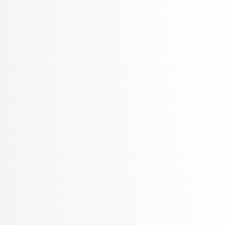
Žabkar, Jure
Žagar, Aleš
Zalar, Aljaž
Zavrtanik, Vitjan
Žerovnik Mekuč, Manca
Zimic, Nikolaj
ŽITKO, ROK
Žitnik, Slavko
Zrnec, Aljaž
Žunkovič, Bojan
Zupan, Blaž