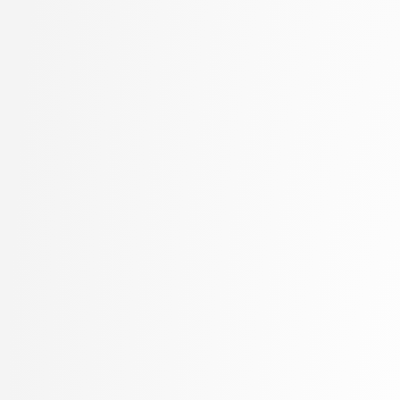
Marolt, Matija
Mayr, Mojca
Meden, Blaž
Mesarič Štesl, Daša
Mihelič, Jurij
MLAKAR, PETER
Moškon, Miha
Mraz, Miha
Oblak, Polona
Omanović, Amra
Pančur, Matjaž
Peer, Peter
Pesek, Matevž
Pičulin, Matej
Pilipović, Ratko
Pogačnik, Matevž
Poženel, Marko
PROSTO, PROSTO
Pušnik, Žiga
rezervirano, rezervirano
Robič, Borut
Robnik Šikonja, Marko
Rožanc, Igor