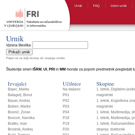
Urnik
FAQ
Izberi urnik
Urnik
Vpisna številka:
Prijavi se za lažji dostop do svojega urnika
Študentje smeri
IŠRM
,
UI
,
PRI
in
MM
morate za popoln predmetnik pregledati tud
Izvajalci
Učilnice
Skupine
Bajec, Marko
Na daljavo
1. letnik, Digitalno jezi
Batagelj, Borut
P01
magistrski
Bauer, Andrej
P02
1. letnik, Kognitivna zn
Boben, Marko
P03
magistrski
Bosnić, Zoran
P04
1. letnik, Multimedija, 
Bovcon, Narvika
P18
1. letnik, Multimedija, p
Bratko, Ivan
P19
1. letnik, Računalništvo i
Brodnik, Andrej
P20
stopnja: doktorski
Bulić, Patricio
P21
1. letnik, Računalništvo