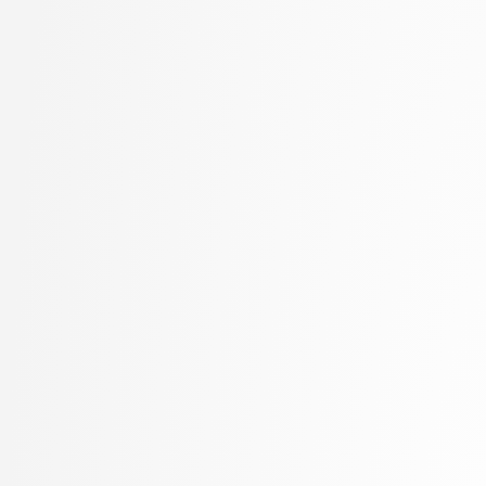
Marolt, Matija
Mayr, Mojca
Meden, Blaž
Mesarič Štesl, Daša
Mihelič, Jurij
MLAKAR, PETER
Moškon, Miha
Mraz, Miha
Oblak, Polona
Omanović, Amra
Pančur, Matjaž
Peer, Peter
Pesek, Matevž
Pičulin, Matej
Pilipović, Ratko
Pogačnik, Matevž
Poženel, Marko
PROSTO, PROSTO
Pušnik, Žiga
rezervirano, rezervirano
Robič, Borut
Robnik Šikonja, Marko
Rožanc, Igor