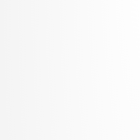
Žabkar, Jure
Žagar, Aleš
Zalar, Aljaž
Zavrtanik, Vitjan
Žerovnik Mekuč, Manca
Zimic, Nikolaj
ŽITKO, ROK
Žitnik, Slavko
Zrnec, Aljaž
Žunkovič, Bojan
Zupan, Blaž