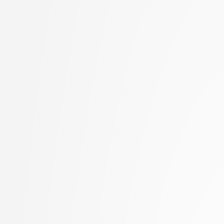
Jager, Franc
stopnja: magistrski, sm
Jaklič, Aleš
informatika
Janež, Miha
2. letnik, Računalništvo
Jelenc, David
univerzitetni
Jurišić, Aleksandar
2. letnik, Računalništvo
Kavčič, Alenka
visokošolski strokovni
Kink, Peter Marijan
2. letnik, Računalništv
Klanjšček, Klemen
stopnja: magistrski
Klemenc, Bojan
2. letnik, Računalništv
Klinar, Miha
stopnja: univerzitetni
Kochovski, Petar
2. letnik, Uporabna stat
Kokošar, Jaka
magistrski
Koprivec, Miran
2. letnik, Upravna infor
Kos, Andrej
univerzitetni
Košir, Domen
3. letnik, Multimedija, p
Kristan, Matej
3. letnik, Računalništvo
Kukar, Matjaž
univerzitetni
Lapanja, Iztok
3. letnik, Računalništvo
Lavbič, Dejan
visokošolski strokovni
Lesar, Žiga
3. letnik, Računalništv
Leskovec, Jure
stopnja: univerzitetni
Lotrič, Uroš
3. letnik, Upravna infor
Lukežič, Alan
univerzitetni
Machidon, Octavian Mihai