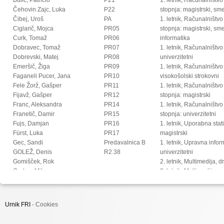
Čehovin Zajc, Luka
P22
stopnja: magistrski, s
Čibej, Uroš
PA
1. letnik, Računalništvo
Ciglarič, Mojca
PR05
stopnja: magistrski, sm
Curk, Tomaž
PR06
informatika
Dobravec, Tomaž
PR07
1. letnik, Računalništvo
Dobrevski, Matej
PR08
univerzitetni
Emeršič, Žiga
PR09
1. letnik, Računalništvo
Faganeli Pucer, Jana
PR10
visokošolski strokovni
Fele Žorž, Gašper
PR11
1. letnik, Računalništv
Fijavž, Gašper
PR12
stopnja: magistrski
Franc, Aleksandra
PR14
1. letnik, Računalništv
Franetič, Damir
PR15
stopnja: univerzitetni
Fujs, Damjan
PR16
1. letnik, Uporabna stat
Fürst, Luka
PR17
magistrski
Gec, Sandi
Predavalnica B
1. letnik, Upravna infor
GOLEŽ, Denis
R2.38
univerzitetni
Gomišček, Rok
2. letnik, Multimedija, 
Grohar, Miha
2. letnik, Multimedija, p
Guid, Matej
2. letnik, Računalništvo i
Hočevar, Tomaž
stopnja: doktorski
Hovelja, Tomaž
2. letnik, Računalništvo
Urnik FRI ·
Cookies
Huč, Aleks
stopnja: magistrski, s
Ilc, Nejc
2. letnik, Računalništvo