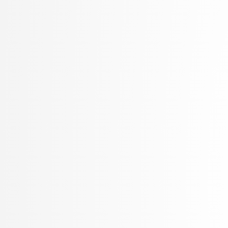
Rozman, Robert
Rupnik, Rok
Rus, Gregor
Sadikov, Aleksander
Šajn, Luka
Skočaj, Danijel
Škvorc, Tadej
Slivnik, Boštjan
Sluga, Davor
Smrdel, Aleš
Solina, Franc
Špendl, Martin
Stankovski, Vlado
Šter, Branko
STOJMENOVA, Emilija
Šubelj, Lovro
Tomašević, Darian
Toplak, Marko
Tuta, Jure
Vavpotič, Damjan
Veljković, Kristina
Virk, Žiga
Vitek, Matej
Vuk, Martin