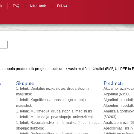
ik
FAQ
Izberi urnik
Prijava
a popoln predmetnik pregledati tudi urnik vaših matičnih fakultet (FMF, UI, PEF in F
e
Skupine
Predmeti
o
1. letnik, Digitalno jezikoslovje, druga stopnja:
Aktualno raziskova
magistrski
Algoritmi (63508)
1. letnik, Kognitivna znanost, druga stopnja:
Algoritmi in podat
magistrski
Algoritmi in podat
1. letnik, Multimedija, druga stopnja: magistrski
Analiza algoritmov
1. letnik, Multimedija, prva stopnja: univerzitetni
(63263)
1. letnik, Računalništvo in informatika (4 letni), tretja
Analiza omrežij (
stopnja: doktorski
Aproksimacijski in
1. letnik, Računalništvo in informatika, druga
Arhitektura računa