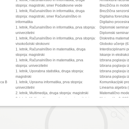
stopnja: magistrski, smer Podatkovne vede
Brezžična in mobi
1. letnik, Računalništvo in informatika, druga
Brezžična senzors
stopnja: magistrski, smer Računalništvo in
Digitalna forenzik
informatika
Digitalno procesir
1. letnik, Računalništvo in informatika, prva stopnja:
Diplomski seminar
univerzitetni
Diplomski seminar
1. letnik, Računalništvo in informatika, prva stopnja:
Diskretna matemat
visokošolski strokovni
Globoko učenje (6
1. letnik, Računalništvo in matematika, druga
Interdisciplinarni 
stopnja: magistrski
Iskanje in ekstrakc
1. letnik, Računalništvo in matematika, prva
Izbrana poglavja i
stopnja: univerzitetni
Izbrana poglavja i
1. letnik, Uporabna statistika, druga stopnja:
Izbrana poglavja i
magistrski
Izbrana poglavja i
ica B
1. letnik, Upravna informatika, prva stopnja:
Komunikacijski pro
univerzitetni
Linearna algebra 
2. letnik, Multimedija, druga stopnja: magistrski
Matematično model
2. letnik, Multimedija, prva stopnja: univerzitetni
Matematika 2 (635
2. letnik, Računalništvo in informatika (4 letni), tretja
Multimedijske vse
stopnja: doktorski
Načrtovanje digita
2. letnik, Računalništvo in informatika, druga
Napredna računaln
stopnja: magistrski, smer Podatkovne vede
Napredne metode r
2. letnik, Računalništvo in informatika, druga
Numerična matema