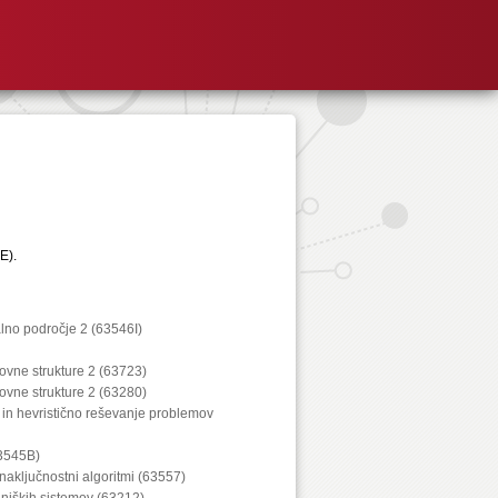
E).
lno področje 2 (63546I)
kovne strukture 2 (63723)
kovne strukture 2 (63280)
 in hevristično reševanje problemov
63545B)
 naključnostni algoritmi (63557)
lniških sistemov (63212)