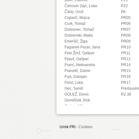
Čehovin Zajc, Luka
P22
Čibej, Uroš
PA
Ciglarič, Mojca
PR05
Curk, Tomaž
PR06
Dobravec, Tomaž
PR07
Dobrevski, Matej
PR08
Emeršič, Žiga
PR09
Faganeli Pucer, Jana
PR10
Fele Žorž, Gašper
PR11
Fijavž, Gašper
PR12
Franc, Aleksandra
PR14
Franetič, Damir
PR15
Fujs, Damjan
PR16
Fürst, Luka
PR17
Gec, Sandi
Predavaln
GOLEŽ, Denis
R2.38
Gomišček, Rok
Grohar, Miha
Guid, Matej
Hočevar, Tomaž
Hovelja, Tomaž
Urnik FRI ·
Cookies
Huč, Aleks
Ilc, Nejc