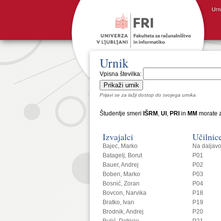
Urn
Urnik
Vpisna številka:
Prijavi se za lažji dostop do svojega urnika
Študentje smeri
IŠRM
,
UI
,
PRI
in
MM
morate z
Izvajalci
Učilnic
Bajec, Marko
Na daljav
Batagelj, Borut
P01
Bauer, Andrej
P02
Boben, Marko
P03
Bosnić, Zoran
P04
Bovcon, Narvika
P18
Bratko, Ivan
P19
Brodnik, Andrej
P20
Bulić, Patricio
P21