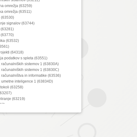
lna omrežja (63259)
ka omrežja (63511)
a (63530)
anje signalov (63744)
 (63281)
 (63770)
ika (63532)
3561)
projekti (64318)
ija podatkov s spleta (63551)
z računalniških sistemov 1 (63830A)
z računalniških sistemov 1 (63830C)
z računalništva in informatike (63536)
z umetne inteligence 1 (63834D)
tokoli (63258)
(63207)
iranje (63219)
67)
bine (63288)
lnih naprav (63729)
iška grafika (63553)
ačunalniškega vida (63552)
tika (63522)