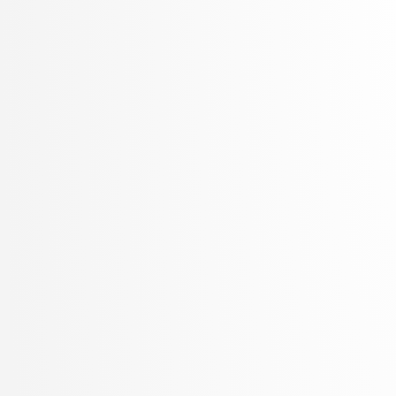
Žabkar, Jure
Žagar, Aleš
Zalar, Aljaž
Zavrtanik, Vitjan
Žerovnik Mekuč, Manca
Zimic, Nikolaj
ŽITKO, ROK
Žitnik, Slavko
Zrnec, Aljaž
Žunkovič, Bojan
Zupan, Blaž