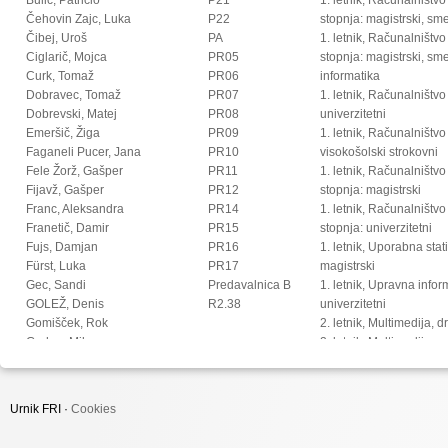
Čehovin Zajc, Luka
P22
stopnja: magistrski, s
Čibej, Uroš
PA
1. letnik, Računalništvo
Ciglarič, Mojca
PR05
stopnja: magistrski, sm
Curk, Tomaž
PR06
informatika
Dobravec, Tomaž
PR07
1. letnik, Računalništvo
Dobrevski, Matej
PR08
univerzitetni
Emeršič, Žiga
PR09
1. letnik, Računalništvo
Faganeli Pucer, Jana
PR10
visokošolski strokovni
Fele Žorž, Gašper
PR11
1. letnik, Računalništv
Fijavž, Gašper
PR12
stopnja: magistrski
Franc, Aleksandra
PR14
1. letnik, Računalništv
Franetič, Damir
PR15
stopnja: univerzitetni
Fujs, Damjan
PR16
1. letnik, Uporabna stat
Fürst, Luka
PR17
magistrski
Gec, Sandi
Predavalnica B
1. letnik, Upravna infor
GOLEŽ, Denis
R2.38
univerzitetni
Gomišček, Rok
2. letnik, Multimedija, 
Grohar, Miha
2. letnik, Multimedija, p
Guid, Matej
2. letnik, Računalništvo i
Hočevar, Tomaž
stopnja: doktorski
Hovelja, Tomaž
2. letnik, Računalništvo
Urnik FRI ·
Cookies
Huč, Aleks
stopnja: magistrski, s
Ilc, Nejc
2. letnik, Računalništvo