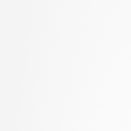
Jager, Franc
stopnja: magistrski, sm
Jaklič, Aleš
informatika
Janež, Miha
2. letnik, Računalništvo
Jelenc, David
univerzitetni
Jurišić, Aleksandar
2. letnik, Računalništvo
Kavčič, Alenka
visokošolski strokovni
Kink, Peter Marijan
2. letnik, Računalništv
Klanjšček, Klemen
stopnja: magistrski
Klemenc, Bojan
2. letnik, Računalništv
Klinar, Miha
stopnja: univerzitetni
Kochovski, Petar
2. letnik, Uporabna stat
Kokošar, Jaka
magistrski
Koprivec, Miran
2. letnik, Upravna infor
Kos, Andrej
univerzitetni
Košir, Domen
3. letnik, Multimedija, p
Kristan, Matej
3. letnik, Računalništvo
Kukar, Matjaž
univerzitetni
Lapanja, Iztok
3. letnik, Računalništvo
Lavbič, Dejan
visokošolski strokovni
Lesar, Žiga
3. letnik, Računalništv
Leskovec, Jure
stopnja: univerzitetni
Lotrič, Uroš
3. letnik, Upravna infor
Lukežič, Alan
univerzitetni
Machidon, Octavian Mihai