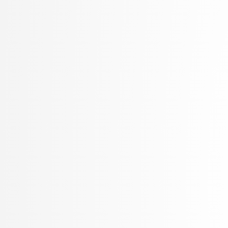
Rozman, Robert
Rupnik, Rok
Rus, Gregor
Sadikov, Aleksander
Šajn, Luka
Skočaj, Danijel
Škvorc, Tadej
Slivnik, Boštjan
Sluga, Davor
Smrdel, Aleš
Solina, Franc
Špendl, Martin
Stankovski, Vlado
Šter, Branko
STOJMENOVA, Emilija
Šubelj, Lovro
Tomašević, Darian
Toplak, Marko
Tuta, Jure
Vavpotič, Damjan
Veljković, Kristina
Virk, Žiga
Vitek, Matej
Vuk, Martin