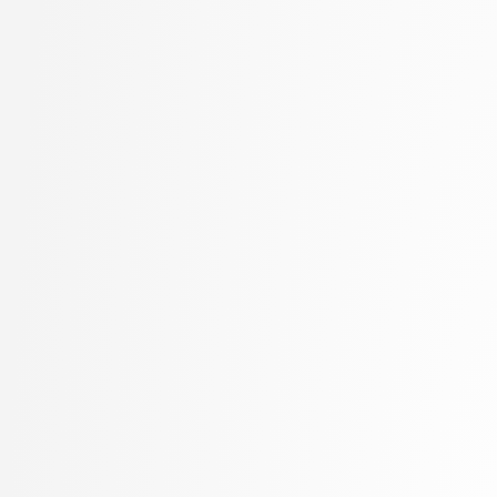
Marolt, Matija
Mayr, Mojca
Meden, Blaž
Mesarič Štesl, Daša
Mihelič, Jurij
MLAKAR, PETER
Moškon, Miha
Mraz, Miha
Oblak, Polona
Omanović, Amra
Pančur, Matjaž
Peer, Peter
Pesek, Matevž
Pičulin, Matej
Pilipović, Ratko
Pogačnik, Matevž
Poženel, Marko
PROSTO, PROSTO
Pušnik, Žiga
rezervirano, rezervirano
Robič, Borut
Robnik Šikonja, Marko
Rožanc, Igor