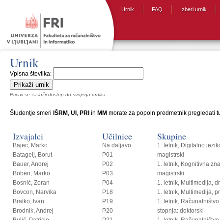
Urnik
FAQ
Izberi urnik
Urnik
Vpisna številka:
Prijavi se za lažji dostop do svojega urnika
Študentje smeri
IŠRM
,
UI
,
PRI
in
MM
morate za popoln predmetnik pregledati tud
Izvajalci
Učilnice
Skupine
Bajec, Marko
Na daljavo
1. letnik, Digitalno jezi
Batagelj, Borut
P01
magistrski
Bauer, Andrej
P02
1. letnik, Kognitivna zn
Boben, Marko
P03
magistrski
Bosnić, Zoran
P04
1. letnik, Multimedija, 
Bovcon, Narvika
P18
1. letnik, Multimedija, p
Bratko, Ivan
P19
1. letnik, Računalništvo i
Brodnik, Andrej
P20
stopnja: doktorski
Bulić, Patricio
P21
1. letnik, Računalništvo