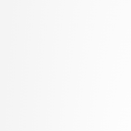
Marolt, Matija
Mayr, Mojca
Meden, Blaž
Mesarič Štesl, Daša
Mihelič, Jurij
MLAKAR, PETER
Moškon, Miha
Mraz, Miha
Oblak, Polona
Omanović, Amra
Pančur, Matjaž
Peer, Peter
Pesek, Matevž
Pičulin, Matej
Pilipović, Ratko
Pogačnik, Matevž
Poženel, Marko
PROSTO, PROSTO
Pušnik, Žiga
rezervirano, rezervirano
Robič, Borut
Robnik Šikonja, Marko
Rožanc, Igor