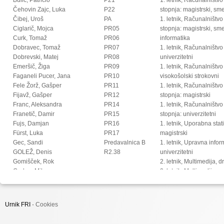
Čehovin Zajc, Luka
P22
stopnja: magistrski, s
Čibej, Uroš
PA
1. letnik, Računalništvo
Ciglarič, Mojca
PR05
stopnja: magistrski, sm
Curk, Tomaž
PR06
informatika
Dobravec, Tomaž
PR07
1. letnik, Računalništvo
Dobrevski, Matej
PR08
univerzitetni
Emeršič, Žiga
PR09
1. letnik, Računalništvo
Faganeli Pucer, Jana
PR10
visokošolski strokovni
Fele Žorž, Gašper
PR11
1. letnik, Računalništv
Fijavž, Gašper
PR12
stopnja: magistrski
Franc, Aleksandra
PR14
1. letnik, Računalništv
Franetič, Damir
PR15
stopnja: univerzitetni
Fujs, Damjan
PR16
1. letnik, Uporabna stat
Fürst, Luka
PR17
magistrski
Gec, Sandi
Predavalnica B
1. letnik, Upravna infor
GOLEŽ, Denis
R2.38
univerzitetni
Gomišček, Rok
2. letnik, Multimedija, 
Grohar, Miha
2. letnik, Multimedija, p
Guid, Matej
2. letnik, Računalništvo i
Hočevar, Tomaž
stopnja: doktorski
Hovelja, Tomaž
2. letnik, Računalništvo
Urnik FRI ·
Cookies
Huč, Aleks
stopnja: magistrski, s
Ilc, Nejc
2. letnik, Računalništvo