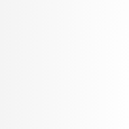
Rozman, Robert
Rupnik, Rok
Rus, Gregor
Sadikov, Aleksander
Šajn, Luka
Skočaj, Danijel
Škvorc, Tadej
Slivnik, Boštjan
Sluga, Davor
Smrdel, Aleš
Solina, Franc
Špendl, Martin
Stankovski, Vlado
Šter, Branko
STOJMENOVA, Emilija
Šubelj, Lovro
Tomašević, Darian
Toplak, Marko
Tuta, Jure
Vavpotič, Damjan
Veljković, Kristina
Virk, Žiga
Vitek, Matej
Vuk, Martin