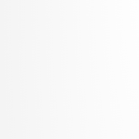
Žabkar, Jure
Žagar, Aleš
Zalar, Aljaž
Zavrtanik, Vitjan
Žerovnik Mekuč, Manca
Zimic, Nikolaj
ŽITKO, ROK
Žitnik, Slavko
Zrnec, Aljaž
Žunkovič, Bojan
Zupan, Blaž