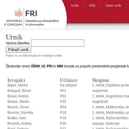
Urnik
FAQ
Izberi urnik
Urnik
Vpisna številka:
Prijavi se za lažji dostop do svojega urnika
Študentje smeri
IŠRM
,
UI
,
PRI
in
MM
morate za popoln predmetnik pregledati tud
Izvajalci
Učilnice
Skupine
Bajec, Marko
Na daljavo
1. letnik, Digitalno jezi
Batagelj, Borut
P01
magistrski
Bauer, Andrej
P02
1. letnik, Kognitivna zn
Boben, Marko
P03
magistrski
Bosnić, Zoran
P04
1. letnik, Multimedija, 
Bovcon, Narvika
P18
1. letnik, Multimedija, p
Bratko, Ivan
P19
1. letnik, Računalništvo i
Brodnik, Andrej
P20
stopnja: doktorski
Bulić, Patricio
P21
1. letnik, Računalništvo