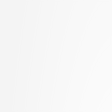
Jager, Franc
stopnja: magistrski, sm
Jaklič, Aleš
informatika
Janež, Miha
2. letnik, Računalništvo
Jelenc, David
univerzitetni
Jurišić, Aleksandar
2. letnik, Računalništvo
Kavčič, Alenka
visokošolski strokovni
Kink, Peter Marijan
2. letnik, Računalništv
Klanjšček, Klemen
stopnja: magistrski
Klemenc, Bojan
2. letnik, Računalništv
Klinar, Miha
stopnja: univerzitetni
Kochovski, Petar
2. letnik, Uporabna stat
Kokošar, Jaka
magistrski
Koprivec, Miran
2. letnik, Upravna infor
Kos, Andrej
univerzitetni
Košir, Domen
3. letnik, Multimedija, p
Kristan, Matej
3. letnik, Računalništvo
Kukar, Matjaž
univerzitetni
Lapanja, Iztok
3. letnik, Računalništvo
Lavbič, Dejan
visokošolski strokovni
Lesar, Žiga
3. letnik, Računalništv
Leskovec, Jure
stopnja: univerzitetni
Lotrič, Uroš
3. letnik, Upravna infor
Lukežič, Alan
univerzitetni
Machidon, Octavian Mihai