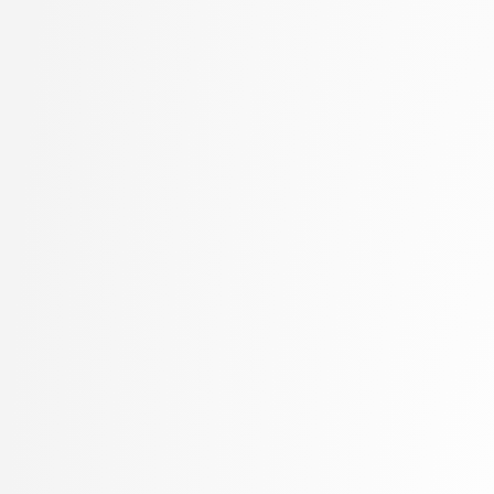
MALI, Luka
univerzitetni
Marolt, Matija
Meden, Blaž
Mihelič, Jurij
Mlakar, Peter
Moškon, Miha
Mraz, Miha
Muhovič, Jon
Oblak, Polona
Oblak, Tim
Ogrizović, Saša
Pančur, Matjaž
Peer, Peter
Pejović, Veljko
Pelhan, Jer
Pesek, Matevž
Petek, Bernarda
Pičulin, Matej
Pilipović, Ratko
Pogačnik, Matevž
Poženel, Marko
PRETNAR, Matija
Pušnik, Žiga