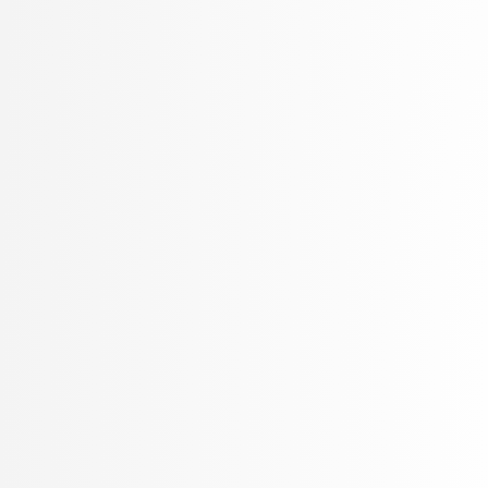
rezervirano, rezervirano
Robič, Borut
Robnik Šikonja, Marko
Rožanc, Igor
Rozman, Robert
Rupnik, Rok
Rus, Gregor
Sadikov, Aleksander
Šajn, Luka
Skočaj, Danijel
Škvorc, Tadej
Slivnik, Boštjan
Sluga, Davor
Smrdel, Aleš
Šoberl, Domen
Solina, Franc
Špendl, Martin
Šraj, Eva
Stankovski, Vlado
Šter, Branko
Štrumbelj, Erik
Šubelj, Lovro
Toplak, Marko
Tuta, Jure