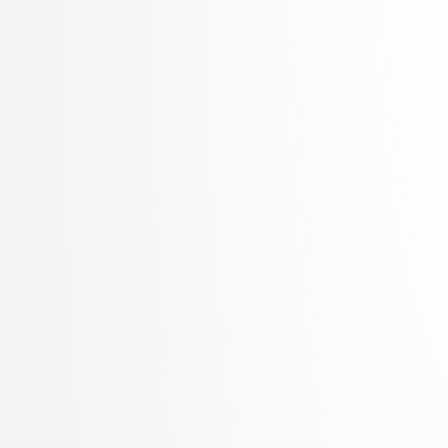
Vavpotič, Damjan
Veljković, Kristina
Virk, Žiga
Vitek, Matej
Vuk, Martin
Žabkar, Jure
Žagar, Aleš
Zalar, Aljaž
Zavrtanik, Vitjan
Žerovnik Mekuč, Manca
Zimic, Nikolaj
Žitnik, Slavko
Zrnec, Aljaž
Žunkovič, Bojan
Zupan, Blaž
Žust, Lojze