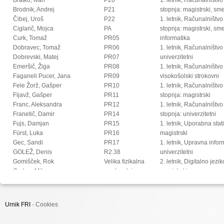
Brodnik, Andrej
P21
stopnja: magistrski, s
Čibej, Uroš
P22
1. letnik, Računalništvo
Ciglarič, Mojca
PA
stopnja: magistrski, sm
Curk, Tomaž
PR05
informatika
Dobravec, Tomaž
PR06
1. letnik, Računalništvo
Dobrevski, Matej
PR07
univerzitetni
Emeršič, Žiga
PR08
1. letnik, Računalništvo
Faganeli Pucer, Jana
PR09
visokošolski strokovni
Fele Žorž, Gašper
PR10
1. letnik, Računalništv
Fijavž, Gašper
PR11
stopnja: magistrski
Franc, Aleksandra
PR12
1. letnik, Računalništv
Franetič, Damir
PR14
stopnja: univerzitetni
Fujs, Damjan
PR15
1. letnik, Uporabna stat
Fürst, Luka
PR16
magistrski
Gec, Sandi
PR17
1. letnik, Upravna infor
GOLEŽ, Denis
R2.38
univerzitetni
Gomišček, Rok
Velika fizikalna
2. letnik, Digitalno jezi
Grohar, Miha
predavalnica
magistrski
Guid, Matej
2. letnik, Multimedija, 
Halužan Vasle, Ana
2. letnik, Multimedija, p
Hočevar, Tomaž
2. letnik, Računalništvo i
Urnik FRI ·
Cookies
Hovelja, Tomaž
stopnja: doktorski
Huč, Aleks
2. letnik, Računalništvo