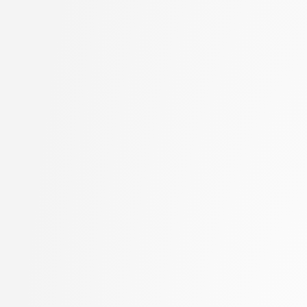
Ilc, Nejc
stopnja: magistrski, s
Jager, Franc
2. letnik, Računalništvo
Jaklič, Aleš
stopnja: magistrski, sm
Janež, Miha
informatika
Jelenc, David
2. letnik, Računalništvo
Jurišić, Aleksandar
univerzitetni
Kavčič, Alenka
2. letnik, Računalništvo
Kink, Peter Marijan
visokošolski strokovni
Klanjšček, Klemen
2. letnik, Računalništv
Klemenc, Bojan
stopnja: magistrski
Klinar, Miha
2. letnik, Računalništv
Knez, Timotej
stopnja: univerzitetni
Kochovski, Petar
2. letnik, Uporabna stat
KOCJAN TURK, TONI
magistrski
Koloski, Boshko
2. letnik, Upravna infor
Kos, Andrej
univerzitetni
Kristan, Matej
3. letnik, Multimedija, p
Kukar, Matjaž
3. letnik, Računalništvo
Lavbič, Dejan
univerzitetni
Lesar, Žiga
3. letnik, Računalništvo
Lotrič, Uroš
visokošolski strokovni
Lukežič, Alan
3. letnik, Računalništv
Lutman, Karmen
stopnja: univerzitetni
Machidon, Octavian Mihai
3. letnik, Upravna infor