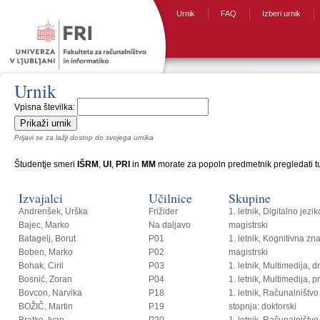
Urnik
FAQ
Izberi urnik
Urnik
Vpisna številka:
Prijavi se za lažji dostop do svojega urnika
Študentje smeri
IŠRM
,
UI
,
PRI
in
MM
morate za popoln predmetnik pregledati tud
Izvajalci
Učilnice
Skupine
Andrenšek, Urška
Frižider
1. letnik, Digitalno jezi
Bajec, Marko
Na daljavo
magistrski
Batagelj, Borut
P01
1. letnik, Kognitivna zn
Boben, Marko
P02
magistrski
Bohak, Ciril
P03
1. letnik, Multimedija, 
Bosnić, Zoran
P04
1. letnik, Multimedija, p
Bovcon, Narvika
P18
1. letnik, Računalništvo i
BOŽIČ, Martin
P19
stopnja: doktorski
Bratko, Ivan
P20
1. letnik, Računalništvo