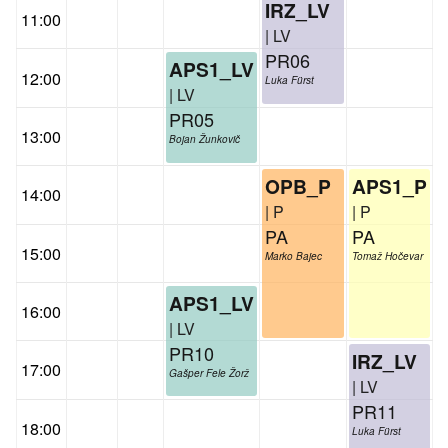
IRZ_LV
11:00
| LV
PR06
APS1_LV
12:00
Luka Fürst
| LV
PR05
13:00
Bojan Žunkovič
OPB_P
APS1_P
14:00
| P
| P
PA
PA
15:00
Marko Bajec
Tomaž Hočevar
APS1_LV
16:00
| LV
PR10
IRZ_LV
17:00
Gašper Fele Žorž
| LV
PR11
18:00
Luka Fürst