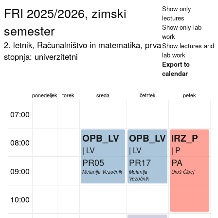
FRI 2025/2026, zimski
Show only
lectures
semester
Show only lab
work
2. letnik, Računalništvo in matematika, prva
Show lectures and
lab work
stopnja: univerzitetni
Export to
calendar
ponedeljek
torek
sreda
četrtek
petek
07:00
OPB_LV
OPB_LV
IRZ_P
08:00
| LV
| LV
| P
PR05
PR17
PA
09:00
Melanija Vezočnik
Melanija
Uroš Čibej
Vezočnik
10:00