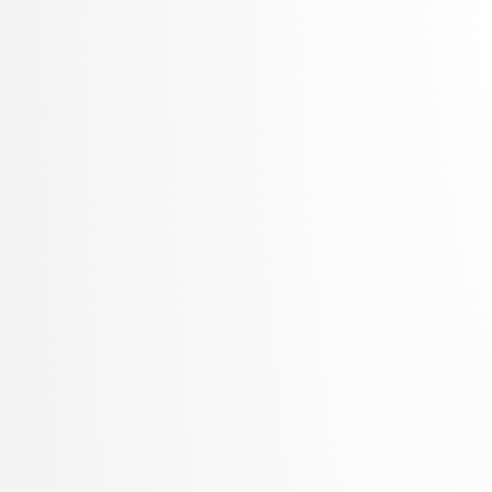
Žerovnik Mekuč, Manca
Zimic, Nikolaj
ŽITKO, ROK
Žitnik, Slavko
Zrnec, Aljaž
Žunkovič, Bojan
Zupan, Blaž
Žust, Lojze