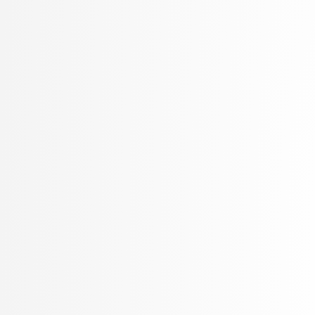
Rozman, Robert
Rupnik, Rok
Sadikov, Aleksander
Šajn, Luka
Skočaj, Danijel
Slivnik, Boštjan
Sluga, Davor
Smrdel, Aleš
Solina, Franc
Stankovski, Vlado
Šter, Branko
STOJMENOVA, Emilija
Štrumbelj, Erik
Šubelj, Lovro
Toplak, Marko
Tuta, Jure
Vavpotič, Damjan
Veljković, Kristina
Virk, Žiga
Vitek, Matej
Vuk, Martin
Žabkar, Jure
Zalar, Aljaž
Zavrtanik, Vitjan