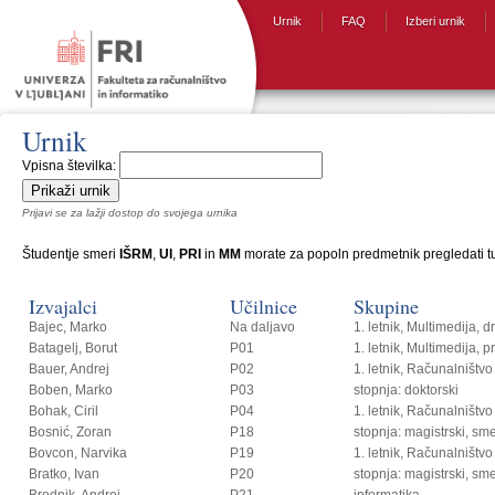
Urnik
FAQ
Izberi urnik
Urnik
Vpisna številka:
Prijavi se za lažji dostop do svojega urnika
Študentje smeri
IŠRM
,
UI
,
PRI
in
MM
morate za popoln predmetnik pregledati tud
Izvajalci
Učilnice
Skupine
Bajec, Marko
Na daljavo
1. letnik, Multimedija, 
Batagelj, Borut
P01
1. letnik, Multimedija, p
Bauer, Andrej
P02
1. letnik, Računalništvo i
Boben, Marko
P03
stopnja: doktorski
Bohak, Ciril
P04
1. letnik, Računalništvo
Bosnić, Zoran
P18
stopnja: magistrski, s
Bovcon, Narvika
P19
1. letnik, Računalništvo
Bratko, Ivan
P20
stopnja: magistrski, sm
Brodnik, Andrej
P21
informatika