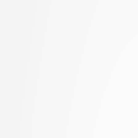
Ilc, Nejc
2. letnik, Računalništvo
Jager, Franc
visokošolski strokovni
Jaklič, Aleš
2. letnik, Računalništv
Janež, Miha
stopnja: magistrski
Jelenc, David
2. letnik, Računalništv
Jurišić, Aleksandar
stopnja: univerzitetni
Kavčič, Alenka
2. letnik, Uporabna stat
Kink, Peter Marijan
magistrski
Klanjšček, Klemen
2. letnik, Upravna infor
Klemenc, Bojan
univerzitetni
Klinar, Miha
3. letnik, Multimedija, p
Klisara, Jelena
3. letnik, Računalništvo
Kochovski, Petar
univerzitetni
Koprivec, Miran
3. letnik, Računalništvo
Kos, Andrej
visokošolski strokovni
Košir, Domen
3. letnik, Računalništv
Kristan, Matej
stopnja: univerzitetni
Kukar, Matjaž
3. letnik, Upravna infor
Lapanja, Iztok
univerzitetni
Lavbič, Dejan
Brez letnika, Pedagoško
Lesar, Žiga
informatika, druga stopn
Leskovec, Jure
Lotrič, Uroš
Lukežič, Alan