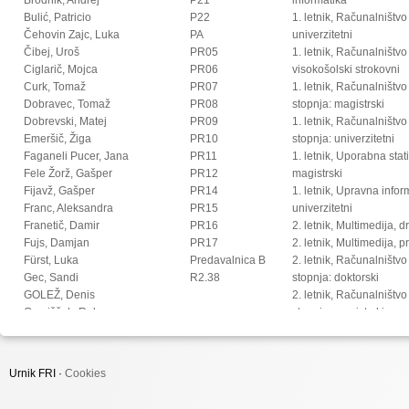
Bulić, Patricio
P22
1. letnik, Računalništvo
Čehovin Zajc, Luka
PA
univerzitetni
Čibej, Uroš
PR05
1. letnik, Računalništvo
Ciglarič, Mojca
PR06
visokošolski strokovni
Curk, Tomaž
PR07
1. letnik, Računalništv
Dobravec, Tomaž
PR08
stopnja: magistrski
Dobrevski, Matej
PR09
1. letnik, Računalništv
Emeršič, Žiga
PR10
stopnja: univerzitetni
Faganeli Pucer, Jana
PR11
1. letnik, Uporabna stat
Fele Žorž, Gašper
PR12
magistrski
Fijavž, Gašper
PR14
1. letnik, Upravna infor
Franc, Aleksandra
PR15
univerzitetni
Franetič, Damir
PR16
2. letnik, Multimedija, 
Fujs, Damjan
PR17
2. letnik, Multimedija, p
Fürst, Luka
Predavalnica B
2. letnik, Računalništvo i
Gec, Sandi
R2.38
stopnja: doktorski
GOLEŽ, Denis
2. letnik, Računalništvo
Gomišček, Rok
stopnja: magistrski, s
Grohar, Miha
2. letnik, Računalništvo
Guid, Matej
stopnja: magistrski, sm
Hočevar, Tomaž
informatika
Urnik FRI ·
Cookies
Hovelja, Tomaž
2. letnik, Računalništvo
Huč, Aleks
univerzitetni