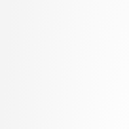
Machidon, Octavian Mihai
Marolt, Matija
Mayr, Mojca
Meden, Blaž
Mihelič, Jurij
Moškon, Miha
Mraz, Miha
Oblak, Polona
Omanović, Amra
Pančur, Matjaž
Peer, Peter
Pejović, Veljko
Pesek, Matevž
Pičulin, Matej
Pilipović, Ratko
Pogačnik, Matevž
Poženel, Marko
PROSTO, PROSTO
Pušnik, Žiga
rezervirano, rezervirano
Robič, Borut
Robnik Šikonja, Marko
Rožanc, Igor