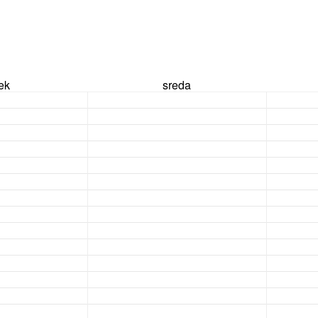
rek
sreda