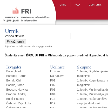
Urnik
FAQ
Izberi urnik
Urnik
Vpisna številka:
Prijavi se za lažji dostop do svojega urnika
Študentje smeri
IŠRM
,
UI
,
PRI
in
MM
morate za popoln predmetnik pregledati tud
Izvajalci
Učilnice
Skupine
Bajec, Marko
Frižider
1. letnik, Digitalno jezi
Batagelj, Borut
Na daljavo
magistrski
Bohak, Ciril
P01
1. letnik, Kognitivna zn
Bosnić, Zoran
P02
magistrski
Bovcon, Narvika
P03
1. letnik, Multimedija, 
Brodnik, Andrej
P04
1. letnik, Multimedija, p
Bulić, Patricio
P18
1. letnik, Računalništvo i
Čehovin Zajc, Luka
P19
stopnja: doktorski
Češnovar, Rok
P20
1. letnik, Računalništvo