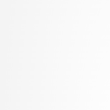
Lampe, Ajda
stopnja: univerzitetni
Lapanja, Iztok
3. letnik, Upravna infor
Lavbič, Dejan
univerzitetni
Lazar, Timotej
4. letnik, Računalništvo i
Lebar Bajec, Iztok
stopnja: doktorski
Lesar, Žiga
Leskovec, Luka
Lotrič, Uroš
Lozar, Andrej
Machidon, Octavian Mihai
Marinković, Mila
Marolt, Matija
Meden, Blaž
Mihelič, Jurij
Modic, David
Moškon, Miha
Možina, Martin
Mraz, Miha
Muhovič, Jon
Nabergoj, David
Oblak, Polona
Oblak, Tim
Ogrizović, Saša