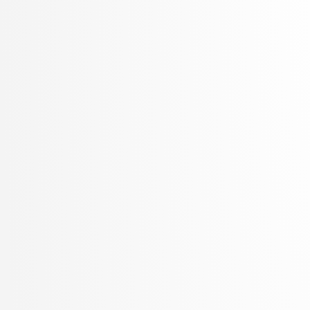
Špetič, Aleš
Stankovski, Vlado
Stanovnik, Lidija
Šter, Branko
Štrumbelj, Erik
Trček, Denis
Trebar, Mira
Vavpotič, Damjan
Veljković, Kristina
Vezočnik, Melanija
Virk, Žiga
Vitek, Matej
Vračar, Petar
Vuk, Martin
Žabkar, Jure
Zalar, Aljaž
Zimic, Nikolaj
Zirkelbach, Maj
Žitnik, Slavko
Zrnec, Aljaž
Žunkovič, Bojan
Zupan, Blaž