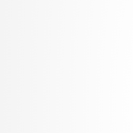
Pančur, Matjaž
Peer, Peter
Pejović, Veljko
Pelhan, Jer
Pesek, Matevž
Pičulin, Matej
Pilipović, Ratko
Pirnar, Žiga
Poličar, Pavlin Gregor
Poženel, Marko
PROSTO, PROSTO
Pušnik, Žiga
Robnik Šikonja, Marko
Rožanc, Igor
Rozman, Robert
Rupnik, Rok
Sadikov, Aleksander
Šajn, Luka
Skočaj, Danijel
Škvorc, Tadej
Sluga, Davor
Šmajdek, Uroš
Smrdel, Aleš
Špendl, Martin