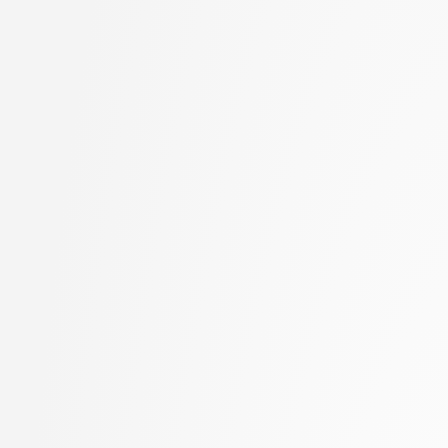
Halužan Vasle, Ana
stopnja: magistrski, s
Hočevar, Tomaž
2. letnik, Računalništvo
Hovelja, Tomaž
stopnja: magistrski, sm
Huč, Aleks
informatika
Jaklič, Aleš
2. letnik, Računalništvo
Janež, Miha
univerzitetni
Jelenc, David
2. letnik, Računalništvo
Jurič, Matjaž
visokošolski strokovni
Jurišić, Aleksandar
2. letnik, Računalništv
Juvan, Andraž
stopnja: magistrski
Kanduč, Tadej
2. letnik, Računalništv
Kavčič, Alenka
stopnja: univerzitetni
Kerševan, Borut Paul
2. letnik, Umetna intel
Kink, Peter Marijan
magistrski, smer Podat
Klanjšček, Klemen
2. letnik, Uporabna stat
Klemenc, Bojan
magistrski
Klisara, Jelena
2. letnik, Upravna infor
Knez, Timotej
univerzitetni
Kobal, Damjan
3. letnik, Multimedija, p
Kochovski, Petar
3. letnik, Računalništvo
Kristan, Matej
univerzitetni
Kukar, Matjaž
3. letnik, Računalništvo
Kunšič, Nina
visokošolski strokovni
Lajić, Romanela
3. letnik, Računalništv