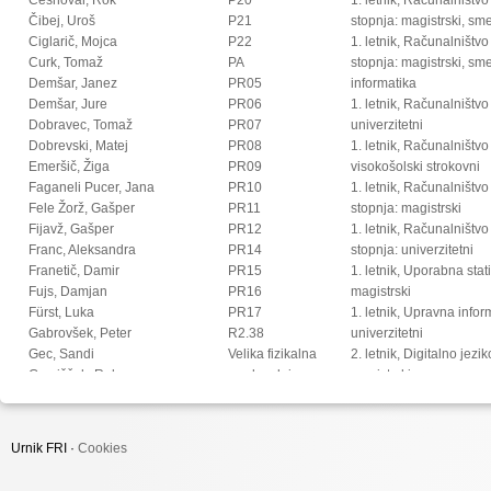
Čibej, Uroš
P21
stopnja: magistrski, s
Ciglarič, Mojca
P22
1. letnik, Računalništvo
Curk, Tomaž
PA
stopnja: magistrski, sm
Demšar, Janez
PR05
informatika
Demšar, Jure
PR06
1. letnik, Računalništvo
Dobravec, Tomaž
PR07
univerzitetni
Dobrevski, Matej
PR08
1. letnik, Računalništvo
Emeršič, Žiga
PR09
visokošolski strokovni
Faganeli Pucer, Jana
PR10
1. letnik, Računalništv
Fele Žorž, Gašper
PR11
stopnja: magistrski
Fijavž, Gašper
PR12
1. letnik, Računalništv
Franc, Aleksandra
PR14
stopnja: univerzitetni
Franetič, Damir
PR15
1. letnik, Uporabna stat
Fujs, Damjan
PR16
magistrski
Fürst, Luka
PR17
1. letnik, Upravna infor
Gabrovšek, Peter
R2.38
univerzitetni
Gec, Sandi
Velika fizikalna
2. letnik, Digitalno jezi
Gomišček, Rok
predavalnica
magistrski
Goričan, Peter
2. letnik, Multimedija, 
Gorup, Gorazd
2. letnik, Multimedija, p
Gosar, Žiga
2. letnik, Računalništvo i
Urnik FRI ·
Cookies
Grohar, Miha
stopnja: doktorski
Groznik, Vida
2. letnik, Računalništvo