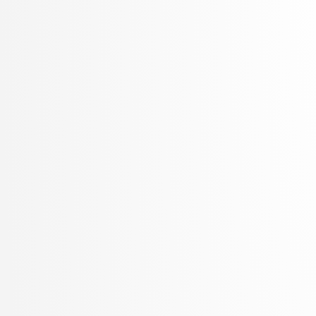
Špetič, Aleš
Stankovski, Vlado
Stanovnik, Lidija
Šter, Branko
Štrumbelj, Erik
Trček, Denis
Trebar, Mira
Vavpotič, Damjan
Veljković, Kristina
Vezočnik, Melanija
Virk, Žiga
Vitek, Matej
Vračar, Petar
Vuk, Martin
Žabkar, Jure
Zalar, Aljaž
Zimic, Nikolaj
Zirkelbach, Maj
Žitnik, Slavko
Zrnec, Aljaž
Žunkovič, Bojan
Zupan, Blaž