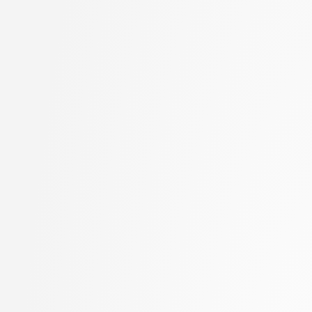
Halužan Vasle, Ana
stopnja: magistrski, s
Hočevar, Tomaž
2. letnik, Računalništvo
Hovelja, Tomaž
stopnja: magistrski, sm
Huč, Aleks
informatika
Jaklič, Aleš
2. letnik, Računalništvo
Janež, Miha
univerzitetni
Jelenc, David
2. letnik, Računalništvo
Jurič, Matjaž
visokošolski strokovni
Jurišić, Aleksandar
2. letnik, Računalništv
Juvan, Andraž
stopnja: magistrski
Kanduč, Tadej
2. letnik, Računalništv
Kavčič, Alenka
stopnja: univerzitetni
Kerševan, Borut Paul
2. letnik, Umetna intel
Kink, Peter Marijan
magistrski, smer Podat
Klanjšček, Klemen
2. letnik, Uporabna stat
Klemenc, Bojan
magistrski
Klisara, Jelena
2. letnik, Upravna infor
Knez, Timotej
univerzitetni
Kobal, Damjan
3. letnik, Multimedija, p
Kochovski, Petar
3. letnik, Računalništvo
Kristan, Matej
univerzitetni
Kukar, Matjaž
3. letnik, Računalništvo
Kunšič, Nina
visokošolski strokovni
Lajić, Romanela
3. letnik, Računalništv