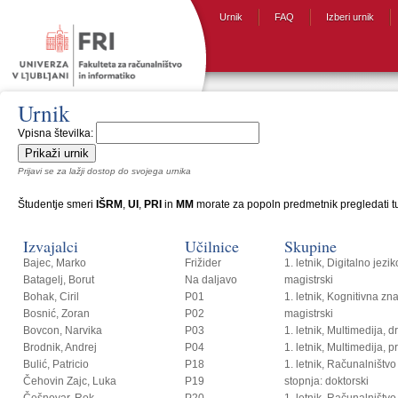
Urnik
FAQ
Izberi urnik
Urnik
Vpisna številka:
Prijavi se za lažji dostop do svojega urnika
Študentje smeri
IŠRM
,
UI
,
PRI
in
MM
morate za popoln predmetnik pregledati tud
Izvajalci
Učilnice
Skupine
Bajec, Marko
Frižider
1. letnik, Digitalno jezi
Batagelj, Borut
Na daljavo
magistrski
Bohak, Ciril
P01
1. letnik, Kognitivna zn
Bosnić, Zoran
P02
magistrski
Bovcon, Narvika
P03
1. letnik, Multimedija, 
Brodnik, Andrej
P04
1. letnik, Multimedija, p
Bulić, Patricio
P18
1. letnik, Računalništvo i
Čehovin Zajc, Luka
P19
stopnja: doktorski
Češnovar, Rok
P20
1. letnik, Računalništvo