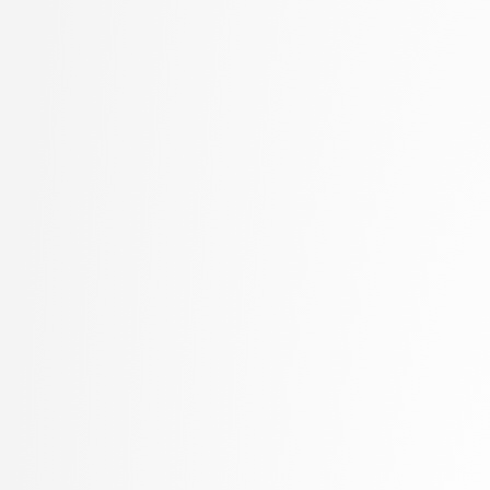
Lampe, Ajda
stopnja: univerzitetni
Lapanja, Iztok
3. letnik, Upravna infor
Lavbič, Dejan
univerzitetni
Lazar, Timotej
4. letnik, Računalništvo i
Lebar Bajec, Iztok
stopnja: doktorski
Lesar, Žiga
Leskovec, Luka
Lotrič, Uroš
Lozar, Andrej
Machidon, Octavian Mihai
Marinković, Mila
Marolt, Matija
Meden, Blaž
Mihelič, Jurij
Modic, David
Moškon, Miha
Možina, Martin
Mraz, Miha
Muhovič, Jon
Nabergoj, David
Oblak, Polona
Oblak, Tim
Ogrizović, Saša