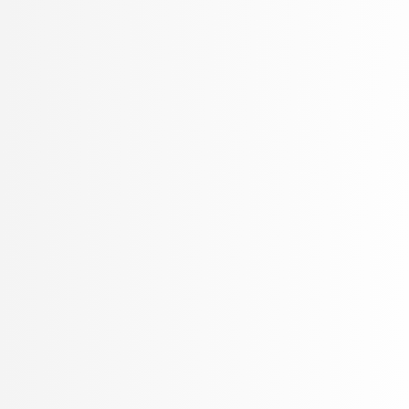
Pančur, Matjaž
Peer, Peter
Pejović, Veljko
Pelhan, Jer
Pesek, Matevž
Pičulin, Matej
Pilipović, Ratko
Pirnar, Žiga
Poličar, Pavlin Gregor
Poženel, Marko
PROSTO, PROSTO
Pušnik, Žiga
Robnik Šikonja, Marko
Rožanc, Igor
Rozman, Robert
Rupnik, Rok
Sadikov, Aleksander
Šajn, Luka
Skočaj, Danijel
Škvorc, Tadej
Sluga, Davor
Šmajdek, Uroš
Smrdel, Aleš
Špendl, Martin