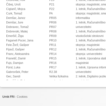
Čibej, Uroš
P21
stopnja: magistrski, s
Ciglarič, Mojca
P22
1. letnik, Računalništvo
Curk, Tomaž
PA
stopnja: magistrski, sm
Demšar, Janez
PR05
informatika
Demšar, Jure
PR06
1. letnik, Računalništvo
Dobravec, Tomaž
PR07
univerzitetni
Dobrevski, Matej
PR08
1. letnik, Računalništvo
Emeršič, Žiga
PR09
visokošolski strokovni
Faganeli Pucer, Jana
PR10
1. letnik, Računalništv
Fele Žorž, Gašper
PR11
stopnja: magistrski
Fijavž, Gašper
PR12
1. letnik, Računalništv
Franc, Aleksandra
PR14
stopnja: univerzitetni
Franetič, Damir
PR15
1. letnik, Uporabna stat
Fujs, Damjan
PR16
magistrski
Fürst, Luka
PR17
1. letnik, Upravna infor
Gabrovšek, Peter
R2.38
univerzitetni
Gec, Sandi
Velika fizikalna
2. letnik, Digitalno jezi
Gomišček, Rok
predavalnica
magistrski
Goričan, Peter
2. letnik, Multimedija, 
Gorup, Gorazd
2. letnik, Multimedija, p
Gosar, Žiga
2. letnik, Računalništvo i
Urnik FRI ·
Cookies
Grohar, Miha
stopnja: doktorski
Groznik, Vida
2. letnik, Računalništvo