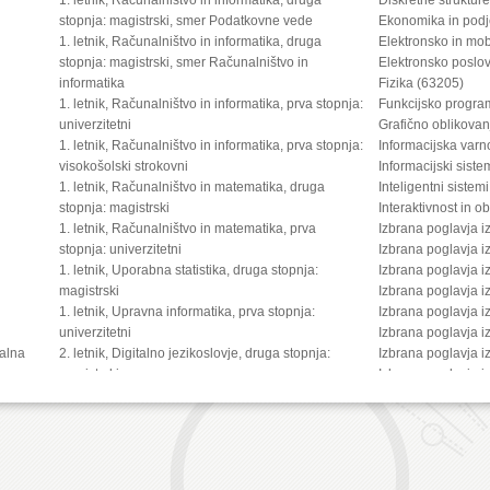
stopnja: magistrski, smer Podatkovne vede
Ekonomika in podj
1. letnik, Računalništvo in informatika, druga
Elektronsko in mo
stopnja: magistrski, smer Računalništvo in
Elektronsko poslo
informatika
Fizika (63205)
1. letnik, Računalništvo in informatika, prva stopnja:
Funkcijsko progra
univerzitetni
Grafično oblikovan
1. letnik, Računalništvo in informatika, prva stopnja:
Informacijska varn
visokošolski strokovni
Informacijski siste
1. letnik, Računalništvo in matematika, druga
Inteligentni sistem
stopnja: magistrski
Interaktivnost in o
1. letnik, Računalništvo in matematika, prva
Izbrana poglavja i
stopnja: univerzitetni
Izbrana poglavja i
1. letnik, Uporabna statistika, druga stopnja:
Izbrana poglavja 
magistrski
Izbrana poglavja 
1. letnik, Upravna informatika, prva stopnja:
Izbrana poglavja i
univerzitetni
Izbrana poglavja i
kalna
2. letnik, Digitalno jezikoslovje, druga stopnja:
Izbrana poglavja i
ica
magistrski
Izbrana poglavja i
2. letnik, Multimedija, druga stopnja: magistrski
Izračunljivost in 
2. letnik, Multimedija, prva stopnja: univerzitetni
Komunikacija člov
2. letnik, Računalništvo in informatika (4 letni), tretja
Komunikacijski pro
stopnja: doktorski
Kriptografija in ra
2. letnik, Računalništvo in informatika, druga
Management proizv