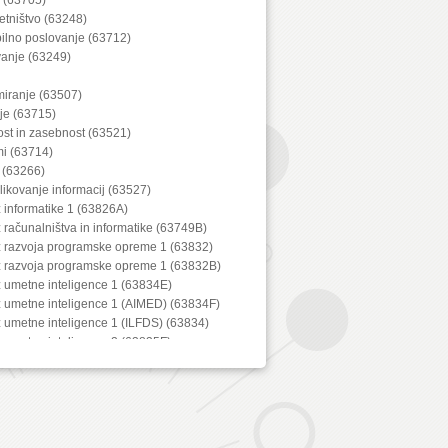
etništvo (63248)
bilno poslovanje (63712)
vanje (63249)
miranje (63507)
je (63715)
ost in zasebnost (63521)
mi (63714)
i (63266)
blikovanje informacij (63527)
z informatike 1 (63826A)
z računalništva in informatike (63749B)
iz razvoja programske opreme 1 (63832)
iz razvoja programske opreme 1 (63832B)
z umetne inteligence 1 (63834E)
z umetne inteligence 1 (AIMED) (63834F)
z umetne inteligence 1 (ILFDS) (63834)
z umetne inteligence 2 (63835F)
računska zahtevnost (63283)
ek računalnik (63550)
tokoli in omrežna varnost (63716)
čunalniška varnost (63528)
odnih in storitvenih procesov (63533)