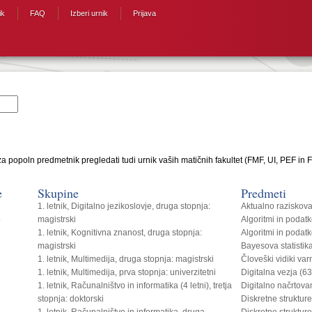
ik
FAQ
Izberi urnik
Prijava
a popoln predmetnik pregledati tudi urnik vaših matičnih fakultet (FMF, UI, PEF in F
e
Skupine
Predmeti
1. letnik, Digitalno jezikoslovje, druga stopnja:
Aktualno raziskov
o
magistrski
Algoritmi in podat
1. letnik, Kognitivna znanost, druga stopnja:
Algoritmi in podat
magistrski
Bayesova statistik
1. letnik, Multimedija, druga stopnja: magistrski
Človeški vidiki var
1. letnik, Multimedija, prva stopnja: univerzitetni
Digitalna vezja (6
1. letnik, Računalništvo in informatika (4 letni), tretja
Digitalno načrtova
stopnja: doktorski
Diskretne struktur
1. letnik, Računalništvo in informatika, druga
Diskretne struktur