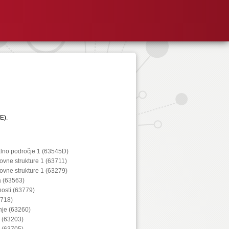
E).
alno področje 1 (63545D)
kovne strukture 1 (63711)
kovne strukture 1 (63279)
a (63563)
nosti (63779)
3718)
nje (63260)
e (63203)
e (63705)