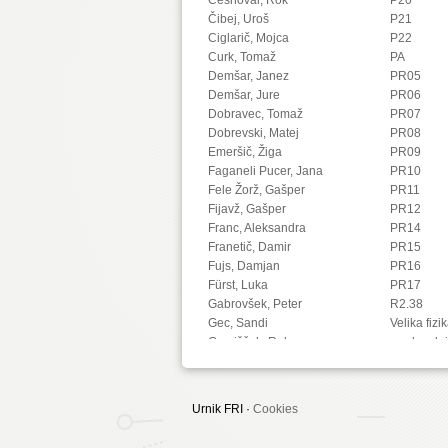
Čibej, Uroš
P21
Ciglarič, Mojca
P22
Curk, Tomaž
PA
Demšar, Janez
PR05
Demšar, Jure
PR06
Dobravec, Tomaž
PR07
Dobrevski, Matej
PR08
Emeršič, Žiga
PR09
Faganeli Pucer, Jana
PR10
Fele Žorž, Gašper
PR11
Fijavž, Gašper
PR12
Franc, Aleksandra
PR14
Franetič, Damir
PR15
Fujs, Damjan
PR16
Fürst, Luka
PR17
Gabrovšek, Peter
R2.38
Gec, Sandi
Velika fizi
Gomišček, Rok
predavaln
Goričan, Peter
Gorup, Gorazd
Gosar, Žiga
Urnik FRI ·
Cookies
Grohar, Miha
Groznik, Vida