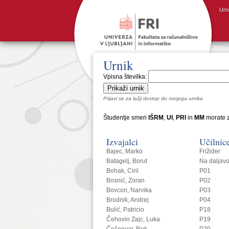
Urn
Urnik
Vpisna številka:
Prijavi se za lažji dostop do svojega urnika
Študentje smeri
IŠRM
,
UI
,
PRI
in
MM
morate z
Izvajalci
Učilnic
Bajec, Marko
Frižider
Batagelj, Borut
Na daljav
Bohak, Ciril
P01
Bosnić, Zoran
P02
Bovcon, Narvika
P03
Brodnik, Andrej
P04
Bulić, Patricio
P18
Čehovin Zajc, Luka
P19
Češnovar, Rok
P20