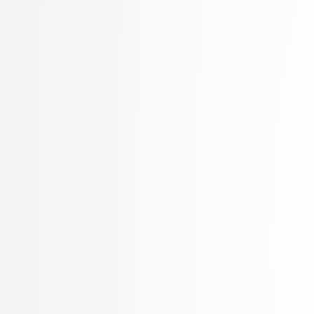
Pančur, Matjaž
Peer, Peter
Pejović, Veljko
Pelhan, Jer
Pesek, Matevž
Pičulin, Matej
Pilipović, Ratko
Pirnar, Žiga
Poličar, Pavlin Gregor
Poženel, Marko
PROSTO, PROSTO
Pušnik, Žiga
Robnik Šikonja, Marko
Rožanc, Igor
Rozman, Robert
Rupnik, Rok
Sadikov, Aleksander
Šajn, Luka
Skočaj, Danijel
Škvorc, Tadej
Sluga, Davor
Šmajdek, Uroš
Smrdel, Aleš
Špendl, Martin