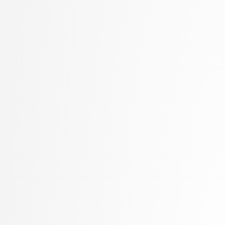
Lampe, Ajda
stopnja: univerzitetni
Lapanja, Iztok
3. letnik, Upravna infor
Lavbič, Dejan
univerzitetni
Lazar, Timotej
4. letnik, Računalništvo i
Lebar Bajec, Iztok
stopnja: doktorski
Lesar, Žiga
Leskovec, Luka
Lotrič, Uroš
Lozar, Andrej
Machidon, Octavian Mihai
Marinković, Mila
Marolt, Matija
Meden, Blaž
Mihelič, Jurij
Modic, David
Moškon, Miha
Možina, Martin
Mraz, Miha
Muhovič, Jon
Nabergoj, David
Oblak, Polona
Oblak, Tim
Ogrizović, Saša