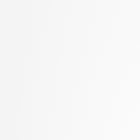
Halužan Vasle, Ana
stopnja: magistrski, s
Hočevar, Tomaž
2. letnik, Računalništvo
Hovelja, Tomaž
stopnja: magistrski, sm
Huč, Aleks
informatika
Jaklič, Aleš
2. letnik, Računalništvo
Janež, Miha
univerzitetni
Jelenc, David
2. letnik, Računalništvo
Jurič, Matjaž
visokošolski strokovni
Jurišić, Aleksandar
2. letnik, Računalništv
Juvan, Andraž
stopnja: magistrski
Kanduč, Tadej
2. letnik, Računalništv
Kavčič, Alenka
stopnja: univerzitetni
Kerševan, Borut Paul
2. letnik, Umetna intel
Kink, Peter Marijan
magistrski, smer Podat
Klanjšček, Klemen
2. letnik, Uporabna stat
Klemenc, Bojan
magistrski
Klisara, Jelena
2. letnik, Upravna infor
Knez, Timotej
univerzitetni
Kobal, Damjan
3. letnik, Multimedija, p
Kochovski, Petar
3. letnik, Računalništvo
Kristan, Matej
univerzitetni
Kukar, Matjaž
3. letnik, Računalništvo
Kunšič, Nina
visokošolski strokovni
Lajić, Romanela
3. letnik, Računalništv