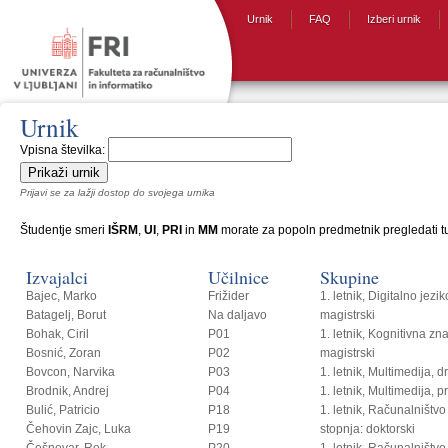
Urnik
FAQ
Izberi urnik
Urnik
Vpisna številka:
Prijavi se za lažji dostop do svojega urnika
Študentje smeri
IŠRM
,
UI
,
PRI
in
MM
morate za popoln predmetnik pregledati tud
Izvajalci
Učilnice
Skupine
Bajec, Marko
Frižider
1. letnik, Digitalno jezi
Batagelj, Borut
Na daljavo
magistrski
Bohak, Ciril
P01
1. letnik, Kognitivna zn
Bosnić, Zoran
P02
magistrski
Bovcon, Narvika
P03
1. letnik, Multimedija, 
Brodnik, Andrej
P04
1. letnik, Multimedija, p
Bulić, Patricio
P18
1. letnik, Računalništvo i
Čehovin Zajc, Luka
P19
stopnja: doktorski
Češnovar, Rok
P20
1. letnik, Računalništvo