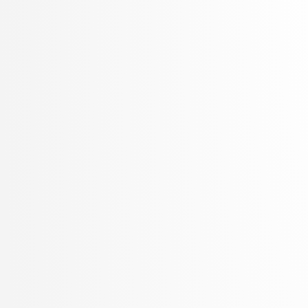
Špetič, Aleš
Stankovski, Vlado
Stanovnik, Lidija
Šter, Branko
Štrumbelj, Erik
Trček, Denis
Trebar, Mira
Vavpotič, Damjan
Veljković, Kristina
Vezočnik, Melanija
Virk, Žiga
Vitek, Matej
Vračar, Petar
Vuk, Martin
Žabkar, Jure
Zalar, Aljaž
Zimic, Nikolaj
Zirkelbach, Maj
Žitnik, Slavko
Zrnec, Aljaž
Žunkovič, Bojan
Zupan, Blaž