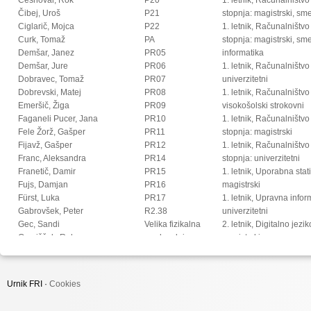
Čibej, Uroš
P21
stopnja: magistrski, s
Ciglarič, Mojca
P22
1. letnik, Računalništvo
Curk, Tomaž
PA
stopnja: magistrski, sm
Demšar, Janez
PR05
informatika
Demšar, Jure
PR06
1. letnik, Računalništvo
Dobravec, Tomaž
PR07
univerzitetni
Dobrevski, Matej
PR08
1. letnik, Računalništvo
Emeršič, Žiga
PR09
visokošolski strokovni
Faganeli Pucer, Jana
PR10
1. letnik, Računalništv
Fele Žorž, Gašper
PR11
stopnja: magistrski
Fijavž, Gašper
PR12
1. letnik, Računalništv
Franc, Aleksandra
PR14
stopnja: univerzitetni
Franetič, Damir
PR15
1. letnik, Uporabna stat
Fujs, Damjan
PR16
magistrski
Fürst, Luka
PR17
1. letnik, Upravna infor
Gabrovšek, Peter
R2.38
univerzitetni
Gec, Sandi
Velika fizikalna
2. letnik, Digitalno jezi
Gomišček, Rok
predavalnica
magistrski
Goričan, Peter
2. letnik, Multimedija, 
Gorup, Gorazd
2. letnik, Multimedija, p
Gosar, Žiga
2. letnik, Računalništvo i
Urnik FRI ·
Cookies
Grohar, Miha
stopnja: doktorski
Groznik, Vida
2. letnik, Računalništvo