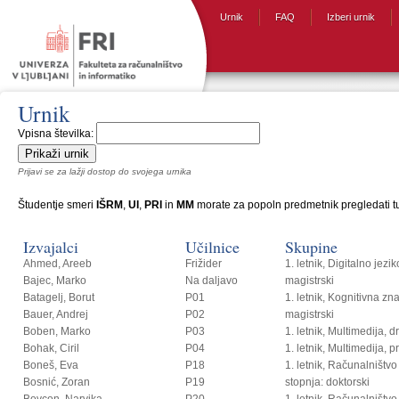
Urnik
FAQ
Izberi urnik
Urnik
Vpisna številka:
Prijavi se za lažji dostop do svojega urnika
Študentje smeri
IŠRM
,
UI
,
PRI
in
MM
morate za popoln predmetnik pregledati tud
Izvajalci
Učilnice
Skupine
Ahmed, Areeb
Frižider
1. letnik, Digitalno jezi
Bajec, Marko
Na daljavo
magistrski
Batagelj, Borut
P01
1. letnik, Kognitivna zn
Bauer, Andrej
P02
magistrski
Boben, Marko
P03
1. letnik, Multimedija, 
Bohak, Ciril
P04
1. letnik, Multimedija, p
Boneš, Eva
P18
1. letnik, Računalništvo i
Bosnić, Zoran
P19
stopnja: doktorski
Bovcon, Narvika
P20
1. letnik, Računalništvo