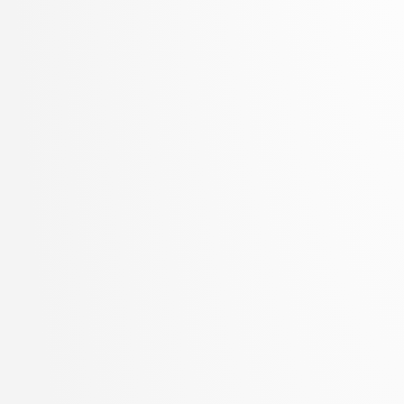
Zupan, Blaž