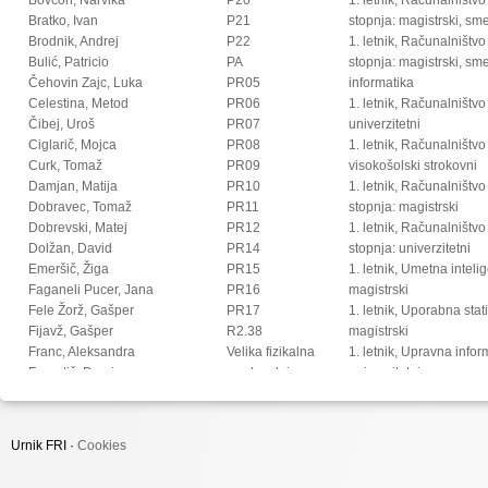
Bratko, Ivan
P21
stopnja: magistrski, s
Brodnik, Andrej
P22
1. letnik, Računalništvo
Bulić, Patricio
PA
stopnja: magistrski, sm
Čehovin Zajc, Luka
PR05
informatika
Celestina, Metod
PR06
1. letnik, Računalništvo
Čibej, Uroš
PR07
univerzitetni
Ciglarič, Mojca
PR08
1. letnik, Računalništvo
Curk, Tomaž
PR09
visokošolski strokovni
Damjan, Matija
PR10
1. letnik, Računalništv
Dobravec, Tomaž
PR11
stopnja: magistrski
Dobrevski, Matej
PR12
1. letnik, Računalništv
Dolžan, David
PR14
stopnja: univerzitetni
Emeršič, Žiga
PR15
1. letnik, Umetna intel
Faganeli Pucer, Jana
PR16
magistrski
Fele Žorž, Gašper
PR17
1. letnik, Uporabna stat
Fijavž, Gašper
R2.38
magistrski
Franc, Aleksandra
Velika fizikalna
1. letnik, Upravna infor
Franetič, Damir
predavalnica
univerzitetni
Fučka, Matic
2. letnik, Digitalno jezi
Fujs, Damjan
magistrski
Fürst, Luka
2. letnik, Multimedija, 
Urnik FRI ·
Cookies
Gec, Sandi
2. letnik, Multimedija, p
Gomišček, Rok
2. letnik, Računalništvo i