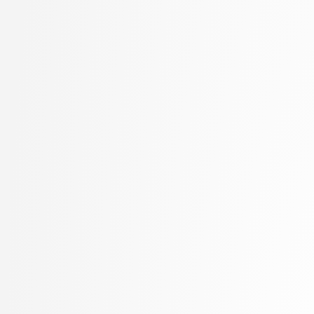
Kukar, Matjaž
visokošolski strokovni
Kunšič, Nina
3. letnik, Računalništv
Lavbič, Dejan
stopnja: univerzitetni
Lesar, Žiga
3. letnik, Upravna infor
Leskovec, Jurij
univerzitetni
Lotrič, Uroš
Lukežič, Alan
Lutman, Karmen
Machidon, Octavian Mihai
MALI, Luka
Marolt, Matija
Meden, Blaž
Mihelič, Jurij
Mlakar, Peter
Mraz, Miha
Muhovič, Jon Natanael
Oblak, Polona
Oblak, Tim
Ogrizović, Saša
Pančur, Matjaž
Peer, Peter
Pejović, Veljko
Pesek, Matevž