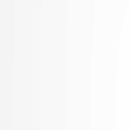
Petek, Bernarda
Petek, Renato
Pilipović, Ratko
Poženel, Marko
PROSTO, PROSTO
Pušnik, Žiga
rezervirano, rezervirano
Robnik Šikonja, Marko
Rožanc, Igor
Rozman, Robert
Rupnik, Rok
Sadikov, Aleksander
Šajn, Luka
Savnik, Jure
Skočaj, Danijel
Škvorc, Tadej
Slivnik, Boštjan
Sluga, Davor
Šmajdek, Uroš
Smrdel, Aleš
Šoberl, Domen
Špendl, Martin
Stankovski, Vlado
Stanovnik, Lidija