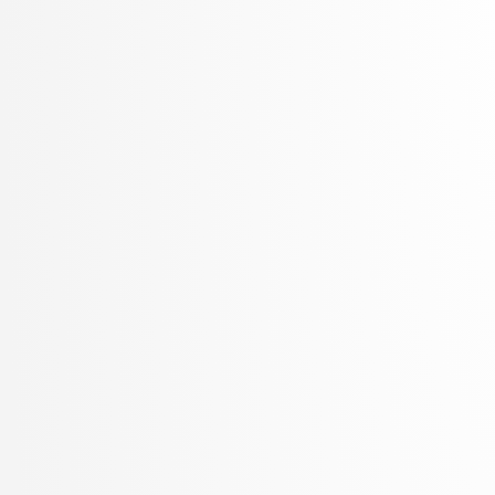
Šter, Branko
Šter, Jaka
Suban, Jani
Šubelj, Lovro
Toplak, Marko
Tuta, Jure
Vavpotič, Damjan
Veljković, Kristina
Vezočnik, Melanija
Virk, Žiga
Vitek, Matej
Vreča, Jure
Vuk, Martin
Žabkar, Jure
Žagar, Aleš
Zalar, Aljaž
Završnik, Aleš
Zimic, Nikolaj
Zirkelbach, Maj
Žitnik, Slavko
Zrnec, Aljaž
Zugan, Dani
Žunkovič, Bojan