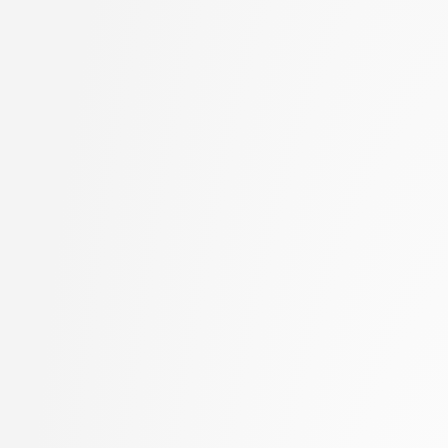
Goričan, Peter
stopnja: doktorski
Grilc, Peter
2. letnik, Računalništvo
Grohar, Miha
stopnja: magistrski, s
Guid, Matej
2. letnik, Računalništvo
Hočevar, Tomaž
stopnja: magistrski, sm
Hovelja, Tomaž
informatika
Huč, Aleks
2. letnik, Računalništvo
Jaklič, Aleš
univerzitetni
Janež, Miha
2. letnik, Računalništvo
Jazbec, Matej
visokošolski strokovni
Jelenc, David
2. letnik, Računalništv
Jurišić, Aleksandar
stopnja: magistrski
Juvan, Andraž
2. letnik, Računalništv
Kartali, Aneta
stopnja: univerzitetni
Kavčič, Alenka
2. letnik, Umetna intel
Kink, Peter Marijan
magistrski
Klanjšček, Klemen
2. letnik, Uporabna stat
Klemenc, Bojan
magistrski
Knez, Timotej
2. letnik, Upravna infor
Kochovski, Petar
univerzitetni
Korošec, Masha
3. letnik, Multimedija, p
Kos, Andrej
3. letnik, Računalništvo
Kristan, Matej
univerzitetni
Kuhar, Yannick
3. letnik, Računalništvo