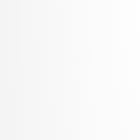
Šter, Branko
Šter, Jaka
Suban, Jani
Šubelj, Lovro
Toplak, Marko
Tuta, Jure
Vavpotič, Damjan
Veljković, Kristina
Vezočnik, Melanija
Virk, Žiga
Vitek, Matej
Vreča, Jure
Vuk, Martin
Žabkar, Jure
Žagar, Aleš
Zalar, Aljaž
Završnik, Aleš
Zimic, Nikolaj
Zirkelbach, Maj
Žitnik, Slavko
Zrnec, Aljaž
Zugan, Dani
Žunkovič, Bojan