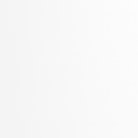
Zupan, Blaž