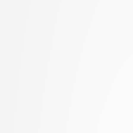
Goričan, Peter
stopnja: doktorski
Grilc, Peter
2. letnik, Računalništvo
Grohar, Miha
stopnja: magistrski, s
Guid, Matej
2. letnik, Računalništvo
Hočevar, Tomaž
stopnja: magistrski, sm
Hovelja, Tomaž
informatika
Huč, Aleks
2. letnik, Računalništvo
Jaklič, Aleš
univerzitetni
Janež, Miha
2. letnik, Računalništvo
Jazbec, Matej
visokošolski strokovni
Jelenc, David
2. letnik, Računalništv
Jurišić, Aleksandar
stopnja: magistrski
Juvan, Andraž
2. letnik, Računalništv
Kartali, Aneta
stopnja: univerzitetni
Kavčič, Alenka
2. letnik, Umetna intel
Kink, Peter Marijan
magistrski
Klanjšček, Klemen
2. letnik, Uporabna stat
Klemenc, Bojan
magistrski
Knez, Timotej
2. letnik, Upravna infor
Kochovski, Petar
univerzitetni
Korošec, Masha
3. letnik, Multimedija, p
Kos, Andrej
3. letnik, Računalništvo
Kristan, Matej
univerzitetni
Kuhar, Yannick
3. letnik, Računalništvo