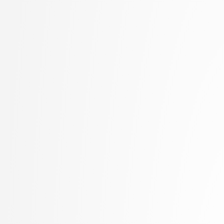
Kukar, Matjaž
visokošolski strokovni
Kunšič, Nina
3. letnik, Računalništv
Lavbič, Dejan
stopnja: univerzitetni
Lesar, Žiga
3. letnik, Upravna infor
Leskovec, Jurij
univerzitetni
Lotrič, Uroš
Lukežič, Alan
Lutman, Karmen
Machidon, Octavian Mihai
MALI, Luka
Marolt, Matija
Meden, Blaž
Mihelič, Jurij
Mlakar, Peter
Mraz, Miha
Muhovič, Jon Natanael
Oblak, Polona
Oblak, Tim
Ogrizović, Saša
Pančur, Matjaž
Peer, Peter
Pejović, Veljko
Pesek, Matevž