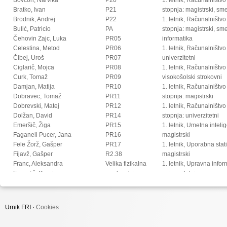
Bratko, Ivan
P21
stopnja: magistrski, s
Brodnik, Andrej
P22
1. letnik, Računalništvo
Bulić, Patricio
PA
stopnja: magistrski, sm
Čehovin Zajc, Luka
PR05
informatika
Celestina, Metod
PR06
1. letnik, Računalništvo
Čibej, Uroš
PR07
univerzitetni
Ciglarič, Mojca
PR08
1. letnik, Računalništvo
Curk, Tomaž
PR09
visokošolski strokovni
Damjan, Matija
PR10
1. letnik, Računalništv
Dobravec, Tomaž
PR11
stopnja: magistrski
Dobrevski, Matej
PR12
1. letnik, Računalništv
Dolžan, David
PR14
stopnja: univerzitetni
Emeršič, Žiga
PR15
1. letnik, Umetna intel
Faganeli Pucer, Jana
PR16
magistrski
Fele Žorž, Gašper
PR17
1. letnik, Uporabna stat
Fijavž, Gašper
R2.38
magistrski
Franc, Aleksandra
Velika fizikalna
1. letnik, Upravna infor
Franetič, Damir
predavalnica
univerzitetni
Fučka, Matic
2. letnik, Digitalno jezi
Fujs, Damjan
magistrski
Fürst, Luka
2. letnik, Multimedija, 
Urnik FRI ·
Cookies
Gec, Sandi
2. letnik, Multimedija, p
Gomišček, Rok
2. letnik, Računalništvo i