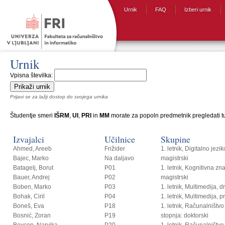
Urnik
FAQ
Izberi urnik
Urnik
Vpisna številka:
Prijavi se za lažji dostop do svojega urnika
Študentje smeri
IŠRM
,
UI
,
PRI
in
MM
morate za popoln predmetnik pregledati tud
Izvajalci
Učilnice
Skupine
Ahmed, Areeb
Frižider
1. letnik, Digitalno jezi
Bajec, Marko
Na daljavo
magistrski
Batagelj, Borut
P01
1. letnik, Kognitivna zn
Bauer, Andrej
P02
magistrski
Boben, Marko
P03
1. letnik, Multimedija, 
Bohak, Ciril
P04
1. letnik, Multimedija, p
Boneš, Eva
P18
1. letnik, Računalništvo i
Bosnić, Zoran
P19
stopnja: doktorski
Bovcon, Narvika
P20
1. letnik, Računalništvo