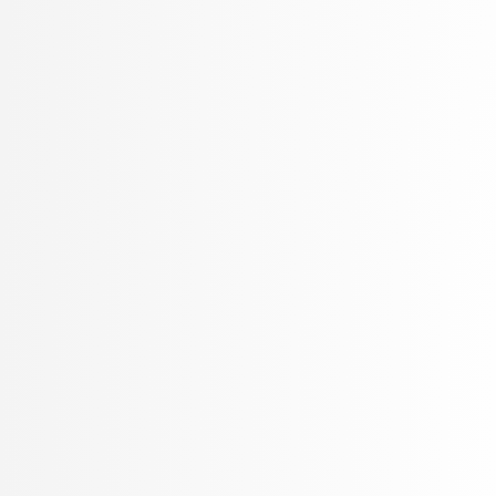
Petek, Bernarda
Petek, Renato
Pilipović, Ratko
Poženel, Marko
PROSTO, PROSTO
Pušnik, Žiga
rezervirano, rezervirano
Robnik Šikonja, Marko
Rožanc, Igor
Rozman, Robert
Rupnik, Rok
Sadikov, Aleksander
Šajn, Luka
Savnik, Jure
Skočaj, Danijel
Škvorc, Tadej
Slivnik, Boštjan
Sluga, Davor
Šmajdek, Uroš
Smrdel, Aleš
Šoberl, Domen
Špendl, Martin
Stankovski, Vlado
Stanovnik, Lidija