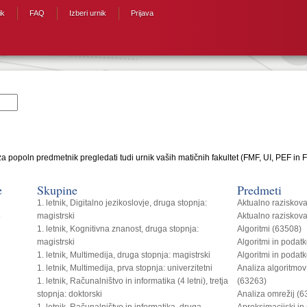
ik
FAQ
Izberi urnik
Prijava
a popoln predmetnik pregledati tudi urnik vaših matičnih fakultet (FMF, UI, PEF in F
e
Skupine
Predmeti
1. letnik, Digitalno jezikoslovje, druga stopnja:
Aktualno raziskov
o
magistrski
Aktualno raziskov
1. letnik, Kognitivna znanost, druga stopnja:
Algoritmi (63508)
magistrski
Algoritmi in podat
1. letnik, Multimedija, druga stopnja: magistrski
Algoritmi in podat
1. letnik, Multimedija, prva stopnja: univerzitetni
Analiza algoritmov
1. letnik, Računalništvo in informatika (4 letni), tretja
(63263)
stopnja: doktorski
Analiza omrežij (
1. letnik, Računalništvo in informatika, druga
Aproksimacijski in