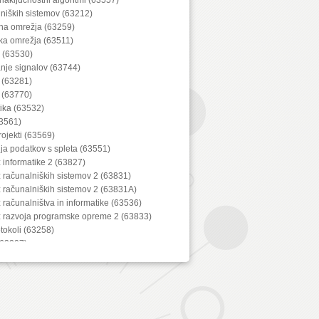
lniških sistemov (63212)
lna omrežja (63259)
ka omrežja (63511)
a (63530)
anje signalov (63744)
 (63281)
 (63770)
ika (63532)
3561)
projekti (63569)
ija podatkov s spleta (63551)
z informatike 2 (63827)
z računalniških sistemov 2 (63831)
z računalniških sistemov 2 (63831A)
z računalništva in informatike (63536)
iz razvoja programske opreme 2 (63833)
tokoli (63258)
(63207)
iranje (63219)
67)
bine (63288)
lnih naprav (63729)
iška grafika (63553)