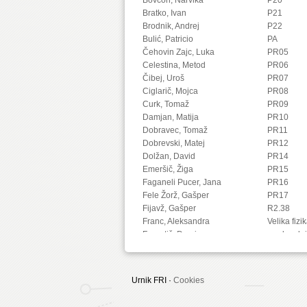
Bratko, Ivan
P21
Brodnik, Andrej
P22
Bulić, Patricio
PA
Čehovin Zajc, Luka
PR05
Celestina, Metod
PR06
Čibej, Uroš
PR07
Ciglarič, Mojca
PR08
Curk, Tomaž
PR09
Damjan, Matija
PR10
Dobravec, Tomaž
PR11
Dobrevski, Matej
PR12
Dolžan, David
PR14
Emeršič, Žiga
PR15
Faganeli Pucer, Jana
PR16
Fele Žorž, Gašper
PR17
Fijavž, Gašper
R2.38
Franc, Aleksandra
Velika fizi
Franetič, Damir
predavaln
Fučka, Matic
Fujs, Damjan
Fürst, Luka
Urnik FRI ·
Cookies
Gec, Sandi
Gomišček, Rok