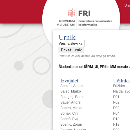
Urn
Urnik
Vpisna številka:
Prijavi se za lažji dostop do svojega urnika
Študentje smeri
IŠRM
,
UI
,
PRI
in
MM
morate z
Izvajalci
Učilnic
Ahmed, Areeb
Frižider
Bajec, Marko
Na daljav
Batagelj, Borut
P01
Bauer, Andrej
P02
Boben, Marko
P03
Bohak, Ciril
P04
Boneš, Eva
P18
Bosnić, Zoran
P19
Bovcon, Narvika
P20