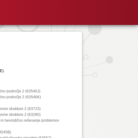
E).
alno področje 2 (63546J)
alno področje 2 (63546K)
kovne strukture 2 (63723)
kovne strukture 2 (63280)
 in hevristično reševanje problemov
63545B)
 naključnostni algoritmi (63557)