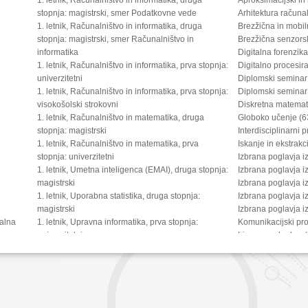
stopnja: magistrski, smer Podatkovne vede
Arhitektura računa
1. letnik, Računalništvo in informatika, druga
Brezžična in mobi
stopnja: magistrski, smer Računalništvo in
Brezžična senzors
informatika
Digitalna forenzik
1. letnik, Računalništvo in informatika, prva stopnja:
Digitalno procesir
univerzitetni
Diplomski seminar
1. letnik, Računalništvo in informatika, prva stopnja:
Diplomski seminar
visokošolski strokovni
Diskretna matemat
1. letnik, Računalništvo in matematika, druga
Globoko učenje (6
stopnja: magistrski
Interdisciplinarni 
1. letnik, Računalništvo in matematika, prva
Iskanje in ekstrakc
stopnja: univerzitetni
Izbrana poglavja i
1. letnik, Umetna inteligenca (EMAI), druga stopnja:
Izbrana poglavja i
magistrski
Izbrana poglavja i
1. letnik, Uporabna statistika, druga stopnja:
Izbrana poglavja i
magistrski
Izbrana poglavja 
kalna
1. letnik, Upravna informatika, prva stopnja:
Komunikacijski pro
ica
univerzitetni
Linearna algebra 
2. letnik, Digitalno jezikoslovje, druga stopnja:
Matematično model
magistrski
Matematika 2 (635
2. letnik, Multimedija, druga stopnja: magistrski
Multimedijske vse
2. letnik, Multimedija, prva stopnja: univerzitetni
Načrtovanje digita
2. letnik, Računalništvo in informatika (4 letni), tretja
Napredna računaln