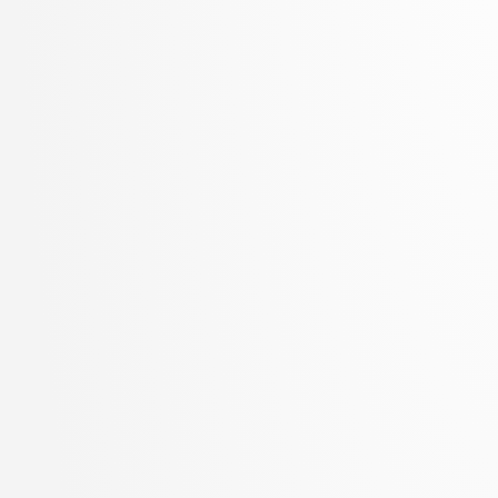
Zupan, Blaž