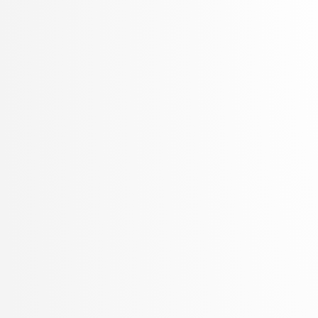
Šter, Branko
Šter, Jaka
Suban, Jani
Šubelj, Lovro
Toplak, Marko
Tuta, Jure
Vavpotič, Damjan
Veljković, Kristina
Vezočnik, Melanija
Virk, Žiga
Vitek, Matej
Vreča, Jure
Vuk, Martin
Žabkar, Jure
Žagar, Aleš
Zalar, Aljaž
Završnik, Aleš
Zimic, Nikolaj
Zirkelbach, Maj
Žitnik, Slavko
Zrnec, Aljaž
Zugan, Dani
Žunkovič, Bojan