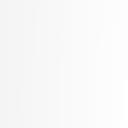
Petek, Bernarda
Petek, Renato
Pilipović, Ratko
Poženel, Marko
PROSTO, PROSTO
Pušnik, Žiga
rezervirano, rezervirano
Robnik Šikonja, Marko
Rožanc, Igor
Rozman, Robert
Rupnik, Rok
Sadikov, Aleksander
Šajn, Luka
Savnik, Jure
Skočaj, Danijel
Škvorc, Tadej
Slivnik, Boštjan
Sluga, Davor
Šmajdek, Uroš
Smrdel, Aleš
Šoberl, Domen
Špendl, Martin
Stankovski, Vlado
Stanovnik, Lidija