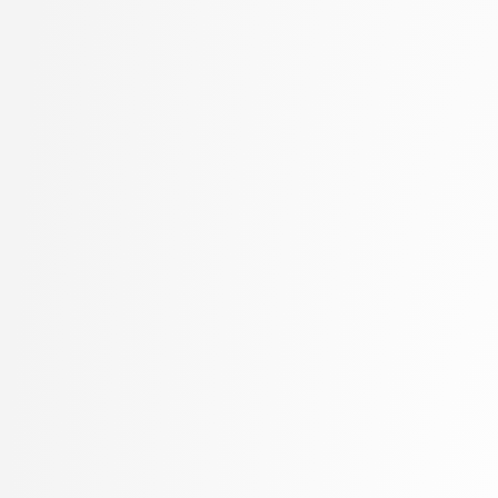
Kukar, Matjaž
visokošolski strokovni
Kunšič, Nina
3. letnik, Računalništv
Lavbič, Dejan
stopnja: univerzitetni
Lesar, Žiga
3. letnik, Upravna infor
Leskovec, Jurij
univerzitetni
Lotrič, Uroš
Lukežič, Alan
Lutman, Karmen
Machidon, Octavian Mihai
MALI, Luka
Marolt, Matija
Meden, Blaž
Mihelič, Jurij
Mlakar, Peter
Mraz, Miha
Muhovič, Jon Natanael
Oblak, Polona
Oblak, Tim
Ogrizović, Saša
Pančur, Matjaž
Peer, Peter
Pejović, Veljko
Pesek, Matevž