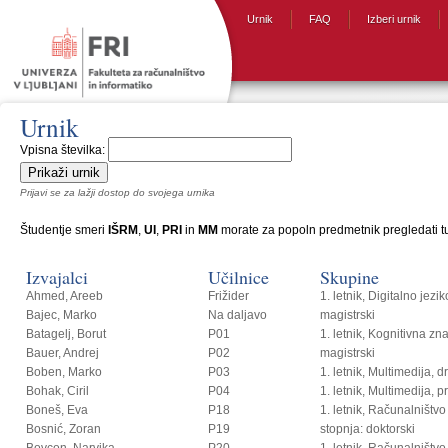
Urnik
FAQ
Izberi urnik
Urnik
Vpisna številka:
Prijavi se za lažji dostop do svojega urnika
Študentje smeri
IŠRM
,
UI
,
PRI
in
MM
morate za popoln predmetnik pregledati tud
Izvajalci
Učilnice
Skupine
Ahmed, Areeb
Frižider
1. letnik, Digitalno jezi
Bajec, Marko
Na daljavo
magistrski
Batagelj, Borut
P01
1. letnik, Kognitivna zn
Bauer, Andrej
P02
magistrski
Boben, Marko
P03
1. letnik, Multimedija, 
Bohak, Ciril
P04
1. letnik, Multimedija, p
Boneš, Eva
P18
1. letnik, Računalništvo i
Bosnić, Zoran
P19
stopnja: doktorski
Bovcon, Narvika
P20
1. letnik, Računalništvo