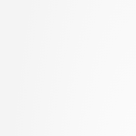
Goričan, Peter
stopnja: doktorski
Grilc, Peter
2. letnik, Računalništvo
Grohar, Miha
stopnja: magistrski, s
Guid, Matej
2. letnik, Računalništvo
Hočevar, Tomaž
stopnja: magistrski, sm
Hovelja, Tomaž
informatika
Huč, Aleks
2. letnik, Računalništvo
Jaklič, Aleš
univerzitetni
Janež, Miha
2. letnik, Računalništvo
Jazbec, Matej
visokošolski strokovni
Jelenc, David
2. letnik, Računalništv
Jurišić, Aleksandar
stopnja: magistrski
Juvan, Andraž
2. letnik, Računalništv
Kartali, Aneta
stopnja: univerzitetni
Kavčič, Alenka
2. letnik, Umetna intel
Kink, Peter Marijan
magistrski
Klanjšček, Klemen
2. letnik, Uporabna stat
Klemenc, Bojan
magistrski
Knez, Timotej
2. letnik, Upravna infor
Kochovski, Petar
univerzitetni
Korošec, Masha
3. letnik, Multimedija, p
Kos, Andrej
3. letnik, Računalništvo
Kristan, Matej
univerzitetni
Kuhar, Yannick
3. letnik, Računalništvo