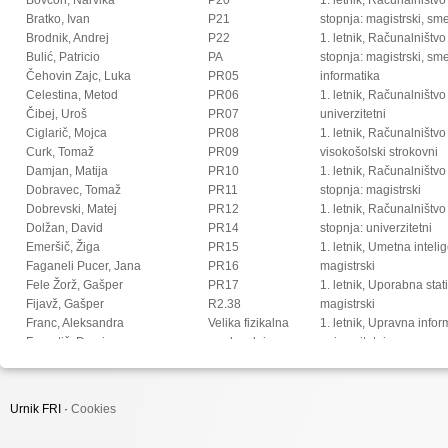
Bratko, Ivan
P21
stopnja: magistrski, s
Brodnik, Andrej
P22
1. letnik, Računalništvo
Bulić, Patricio
PA
stopnja: magistrski, sm
Čehovin Zajc, Luka
PR05
informatika
Celestina, Metod
PR06
1. letnik, Računalništvo
Čibej, Uroš
PR07
univerzitetni
Ciglarič, Mojca
PR08
1. letnik, Računalništvo
Curk, Tomaž
PR09
visokošolski strokovni
Damjan, Matija
PR10
1. letnik, Računalništv
Dobravec, Tomaž
PR11
stopnja: magistrski
Dobrevski, Matej
PR12
1. letnik, Računalništv
Dolžan, David
PR14
stopnja: univerzitetni
Emeršič, Žiga
PR15
1. letnik, Umetna intel
Faganeli Pucer, Jana
PR16
magistrski
Fele Žorž, Gašper
PR17
1. letnik, Uporabna stat
Fijavž, Gašper
R2.38
magistrski
Franc, Aleksandra
Velika fizikalna
1. letnik, Upravna infor
Franetič, Damir
predavalnica
univerzitetni
Fučka, Matic
2. letnik, Digitalno jezi
Fujs, Damjan
magistrski
Fürst, Luka
2. letnik, Multimedija, 
Urnik FRI ·
Cookies
Gec, Sandi
2. letnik, Multimedija, p
Gomišček, Rok
2. letnik, Računalništvo i