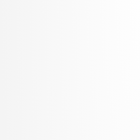
Šter, Branko
Šter, Jaka
Suban, Jani
Šubelj, Lovro
Toplak, Marko
Tuta, Jure
Vavpotič, Damjan
Veljković, Kristina
Vezočnik, Melanija
Virk, Žiga
Vitek, Matej
Vreča, Jure
Vuk, Martin
Žabkar, Jure
Žagar, Aleš
Zalar, Aljaž
Završnik, Aleš
Zimic, Nikolaj
Zirkelbach, Maj
Žitnik, Slavko
Zrnec, Aljaž
Zugan, Dani
Žunkovič, Bojan