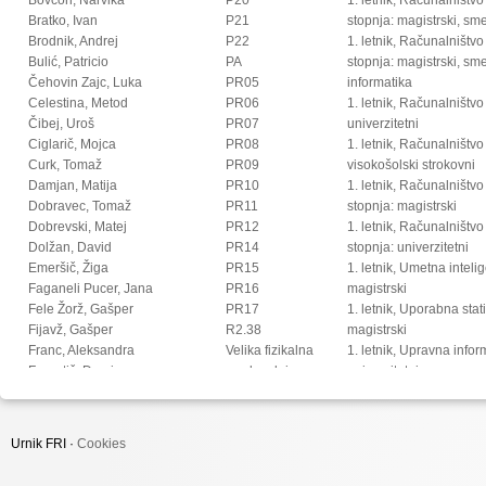
Bratko, Ivan
P21
stopnja: magistrski, s
Brodnik, Andrej
P22
1. letnik, Računalništvo
Bulić, Patricio
PA
stopnja: magistrski, sm
Čehovin Zajc, Luka
PR05
informatika
Celestina, Metod
PR06
1. letnik, Računalništvo
Čibej, Uroš
PR07
univerzitetni
Ciglarič, Mojca
PR08
1. letnik, Računalništvo
Curk, Tomaž
PR09
visokošolski strokovni
Damjan, Matija
PR10
1. letnik, Računalništv
Dobravec, Tomaž
PR11
stopnja: magistrski
Dobrevski, Matej
PR12
1. letnik, Računalništv
Dolžan, David
PR14
stopnja: univerzitetni
Emeršič, Žiga
PR15
1. letnik, Umetna intel
Faganeli Pucer, Jana
PR16
magistrski
Fele Žorž, Gašper
PR17
1. letnik, Uporabna stat
Fijavž, Gašper
R2.38
magistrski
Franc, Aleksandra
Velika fizikalna
1. letnik, Upravna infor
Franetič, Damir
predavalnica
univerzitetni
Fučka, Matic
2. letnik, Digitalno jezi
Fujs, Damjan
magistrski
Fürst, Luka
2. letnik, Multimedija, 
Urnik FRI ·
Cookies
Gec, Sandi
2. letnik, Multimedija, p
Gomišček, Rok
2. letnik, Računalništvo i