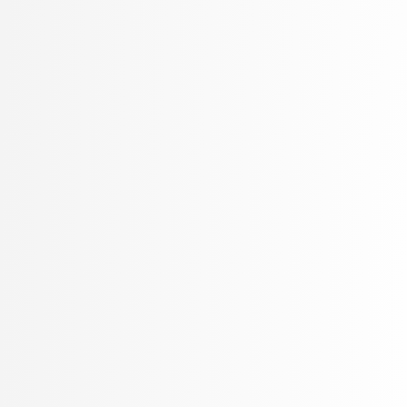
Petek, Bernarda
Petek, Renato
Pilipović, Ratko
Poženel, Marko
PROSTO, PROSTO
Pušnik, Žiga
rezervirano, rezervirano
Robnik Šikonja, Marko
Rožanc, Igor
Rozman, Robert
Rupnik, Rok
Sadikov, Aleksander
Šajn, Luka
Savnik, Jure
Skočaj, Danijel
Škvorc, Tadej
Slivnik, Boštjan
Sluga, Davor
Šmajdek, Uroš
Smrdel, Aleš
Šoberl, Domen
Špendl, Martin
Stankovski, Vlado
Stanovnik, Lidija