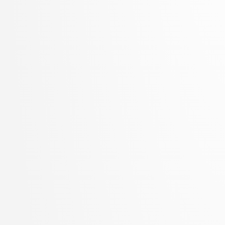
Zupan, Blaž