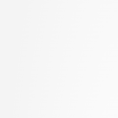
Goričan, Peter
stopnja: doktorski
Grilc, Peter
2. letnik, Računalništvo
Grohar, Miha
stopnja: magistrski, s
Guid, Matej
2. letnik, Računalništvo
Hočevar, Tomaž
stopnja: magistrski, sm
Hovelja, Tomaž
informatika
Huč, Aleks
2. letnik, Računalništvo
Jaklič, Aleš
univerzitetni
Janež, Miha
2. letnik, Računalništvo
Jazbec, Matej
visokošolski strokovni
Jelenc, David
2. letnik, Računalništv
Jurišić, Aleksandar
stopnja: magistrski
Juvan, Andraž
2. letnik, Računalništv
Kartali, Aneta
stopnja: univerzitetni
Kavčič, Alenka
2. letnik, Umetna intel
Kink, Peter Marijan
magistrski
Klanjšček, Klemen
2. letnik, Uporabna stat
Klemenc, Bojan
magistrski
Knez, Timotej
2. letnik, Upravna infor
Kochovski, Petar
univerzitetni
Korošec, Masha
3. letnik, Multimedija, p
Kos, Andrej
3. letnik, Računalništvo
Kristan, Matej
univerzitetni
Kuhar, Yannick
3. letnik, Računalništvo