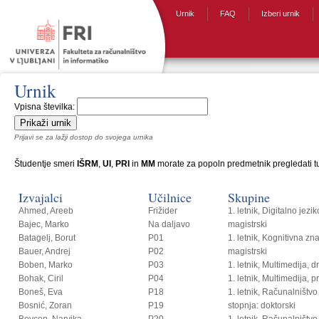
Urnik
FAQ
Izberi urnik
Urnik
Vpisna številka:
Prijavi se za lažji dostop do svojega urnika
Študentje smeri
IŠRM
,
UI
,
PRI
in
MM
morate za popoln predmetnik pregledati tud
Izvajalci
Učilnice
Skupine
Ahmed, Areeb
Frižider
1. letnik, Digitalno jezi
Bajec, Marko
Na daljavo
magistrski
Batagelj, Borut
P01
1. letnik, Kognitivna zn
Bauer, Andrej
P02
magistrski
Boben, Marko
P03
1. letnik, Multimedija, 
Bohak, Ciril
P04
1. letnik, Multimedija, p
Boneš, Eva
P18
1. letnik, Računalništvo i
Bosnić, Zoran
P19
stopnja: doktorski
Bovcon, Narvika
P20
1. letnik, Računalništvo