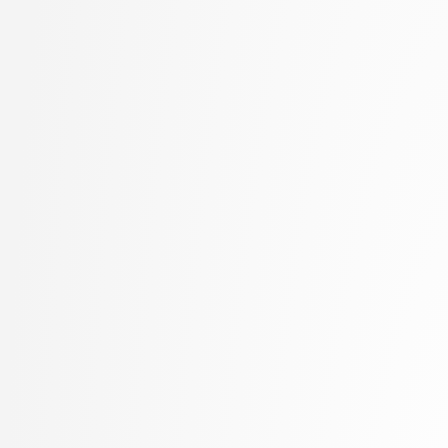
Kukar, Matjaž
visokošolski strokovni
Kunšič, Nina
3. letnik, Računalništv
Lavbič, Dejan
stopnja: univerzitetni
Lesar, Žiga
3. letnik, Upravna infor
Leskovec, Jurij
univerzitetni
Lotrič, Uroš
Lukežič, Alan
Lutman, Karmen
Machidon, Octavian Mihai
MALI, Luka
Marolt, Matija
Meden, Blaž
Mihelič, Jurij
Mlakar, Peter
Mraz, Miha
Muhovič, Jon Natanael
Oblak, Polona
Oblak, Tim
Ogrizović, Saša
Pančur, Matjaž
Peer, Peter
Pejović, Veljko
Pesek, Matevž