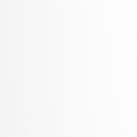
Šter, Branko
Šter, Jaka
Suban, Jani
Šubelj, Lovro
Toplak, Marko
Tuta, Jure
Vavpotič, Damjan
Veljković, Kristina
Vezočnik, Melanija
Virk, Žiga
Vitek, Matej
Vreča, Jure
Vuk, Martin
Žabkar, Jure
Žagar, Aleš
Zalar, Aljaž
Završnik, Aleš
Zimic, Nikolaj
Zirkelbach, Maj
Žitnik, Slavko
Zrnec, Aljaž
Zugan, Dani
Žunkovič, Bojan