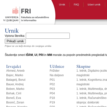
Urnik
FAQ
Izberi urnik
Urnik
Vpisna številka:
Prijavi se za lažji dostop do svojega urnika
Študentje smeri
IŠRM
,
UI
,
PRI
in
MM
morate za popoln predmetnik pregledati tud
Izvajalci
Učilnice
Skupine
Ahmed, Areeb
Frižider
1. letnik, Digitalno jezi
Bajec, Marko
Na daljavo
magistrski
Batagelj, Borut
P01
1. letnik, Kognitivna zn
Bauer, Andrej
P02
magistrski
Boben, Marko
P03
1. letnik, Multimedija, 
Bohak, Ciril
P04
1. letnik, Multimedija, p
Boneš, Eva
P18
1. letnik, Računalništvo i
Bosnić, Zoran
P19
stopnja: doktorski
Bovcon, Narvika
P20
1. letnik, Računalništvo