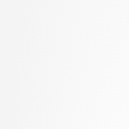
Goričan, Peter
stopnja: doktorski
Grilc, Peter
2. letnik, Računalništvo
Grohar, Miha
stopnja: magistrski, s
Guid, Matej
2. letnik, Računalništvo
Hočevar, Tomaž
stopnja: magistrski, sm
Hovelja, Tomaž
informatika
Huč, Aleks
2. letnik, Računalništvo
Jaklič, Aleš
univerzitetni
Janež, Miha
2. letnik, Računalništvo
Jazbec, Matej
visokošolski strokovni
Jelenc, David
2. letnik, Računalništv
Jurišić, Aleksandar
stopnja: magistrski
Juvan, Andraž
2. letnik, Računalništv
Kartali, Aneta
stopnja: univerzitetni
Kavčič, Alenka
2. letnik, Umetna intel
Kink, Peter Marijan
magistrski
Klanjšček, Klemen
2. letnik, Uporabna stat
Klemenc, Bojan
magistrski
Knez, Timotej
2. letnik, Upravna infor
Kochovski, Petar
univerzitetni
Korošec, Masha
3. letnik, Multimedija, p
Kos, Andrej
3. letnik, Računalništvo
Kristan, Matej
univerzitetni
Kuhar, Yannick
3. letnik, Računalništvo