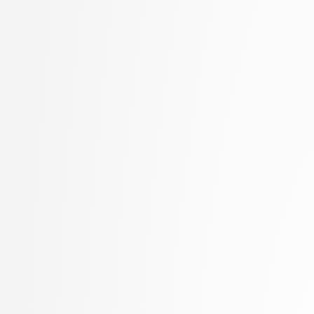
Kukar, Matjaž
visokošolski strokovni
Kunšič, Nina
3. letnik, Računalništv
Lavbič, Dejan
stopnja: univerzitetni
Lesar, Žiga
3. letnik, Upravna infor
Leskovec, Jurij
univerzitetni
Lotrič, Uroš
Lukežič, Alan
Lutman, Karmen
Machidon, Octavian Mihai
MALI, Luka
Marolt, Matija
Meden, Blaž
Mihelič, Jurij
Mlakar, Peter
Mraz, Miha
Muhovič, Jon Natanael
Oblak, Polona
Oblak, Tim
Ogrizović, Saša
Pančur, Matjaž
Peer, Peter
Pejović, Veljko
Pesek, Matevž