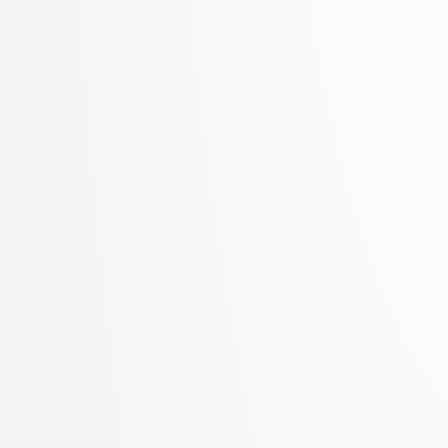
Zupan, Blaž