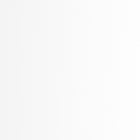
Petek, Bernarda
Petek, Renato
Pilipović, Ratko
Poženel, Marko
PROSTO, PROSTO
Pušnik, Žiga
rezervirano, rezervirano
Robnik Šikonja, Marko
Rožanc, Igor
Rozman, Robert
Rupnik, Rok
Sadikov, Aleksander
Šajn, Luka
Savnik, Jure
Skočaj, Danijel
Škvorc, Tadej
Slivnik, Boštjan
Sluga, Davor
Šmajdek, Uroš
Smrdel, Aleš
Šoberl, Domen
Špendl, Martin
Stankovski, Vlado
Stanovnik, Lidija