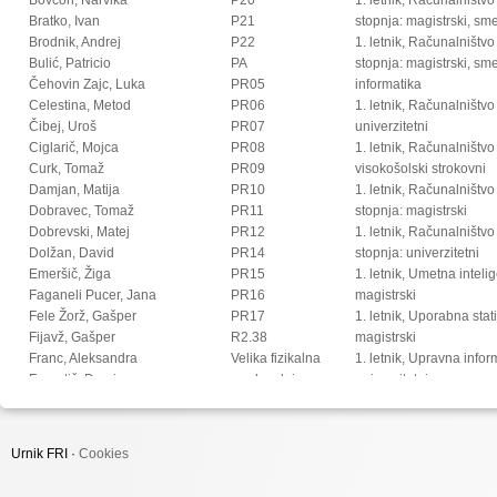
Bratko, Ivan
P21
stopnja: magistrski, s
Brodnik, Andrej
P22
1. letnik, Računalništvo
Bulić, Patricio
PA
stopnja: magistrski, sm
Čehovin Zajc, Luka
PR05
informatika
Celestina, Metod
PR06
1. letnik, Računalništvo
Čibej, Uroš
PR07
univerzitetni
Ciglarič, Mojca
PR08
1. letnik, Računalništvo
Curk, Tomaž
PR09
visokošolski strokovni
Damjan, Matija
PR10
1. letnik, Računalništv
Dobravec, Tomaž
PR11
stopnja: magistrski
Dobrevski, Matej
PR12
1. letnik, Računalništv
Dolžan, David
PR14
stopnja: univerzitetni
Emeršič, Žiga
PR15
1. letnik, Umetna intel
Faganeli Pucer, Jana
PR16
magistrski
Fele Žorž, Gašper
PR17
1. letnik, Uporabna stat
Fijavž, Gašper
R2.38
magistrski
Franc, Aleksandra
Velika fizikalna
1. letnik, Upravna infor
Franetič, Damir
predavalnica
univerzitetni
Fučka, Matic
2. letnik, Digitalno jezi
Fujs, Damjan
magistrski
Fürst, Luka
2. letnik, Multimedija, 
Urnik FRI ·
Cookies
Gec, Sandi
2. letnik, Multimedija, p
Gomišček, Rok
2. letnik, Računalništvo i