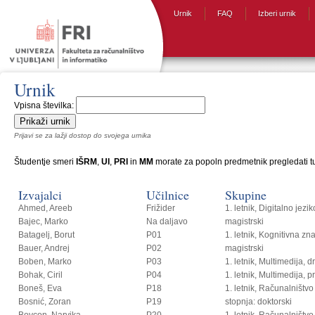
Urnik
FAQ
Izberi urnik
Urnik
Vpisna številka:
Prijavi se za lažji dostop do svojega urnika
Študentje smeri
IŠRM
,
UI
,
PRI
in
MM
morate za popoln predmetnik pregledati tud
Izvajalci
Učilnice
Skupine
Ahmed, Areeb
Frižider
1. letnik, Digitalno jezi
Bajec, Marko
Na daljavo
magistrski
Batagelj, Borut
P01
1. letnik, Kognitivna zn
Bauer, Andrej
P02
magistrski
Boben, Marko
P03
1. letnik, Multimedija, 
Bohak, Ciril
P04
1. letnik, Multimedija, p
Boneš, Eva
P18
1. letnik, Računalništvo i
Bosnić, Zoran
P19
stopnja: doktorski
Bovcon, Narvika
P20
1. letnik, Računalništvo