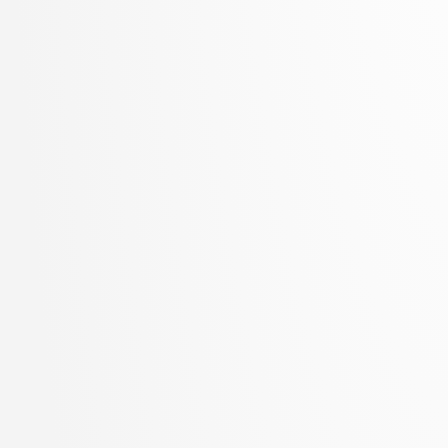
Zupan, Blaž