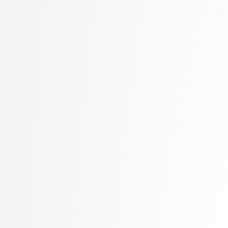
Kukar, Matjaž
visokošolski strokovni
Kunšič, Nina
3. letnik, Računalništv
Lavbič, Dejan
stopnja: univerzitetni
Lesar, Žiga
3. letnik, Upravna infor
Leskovec, Jurij
univerzitetni
Lotrič, Uroš
Lukežič, Alan
Lutman, Karmen
Machidon, Octavian Mihai
MALI, Luka
Marolt, Matija
Meden, Blaž
Mihelič, Jurij
Mlakar, Peter
Mraz, Miha
Muhovič, Jon Natanael
Oblak, Polona
Oblak, Tim
Ogrizović, Saša
Pančur, Matjaž
Peer, Peter
Pejović, Veljko
Pesek, Matevž