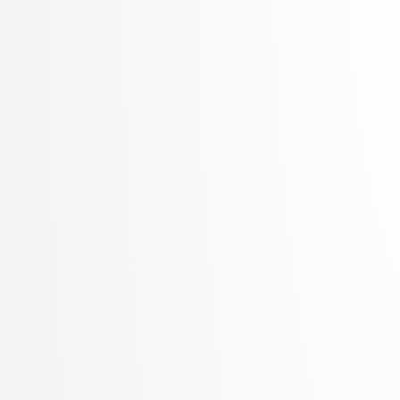
Šter, Branko
Šter, Jaka
Suban, Jani
Šubelj, Lovro
Toplak, Marko
Tuta, Jure
Vavpotič, Damjan
Veljković, Kristina
Vezočnik, Melanija
Virk, Žiga
Vitek, Matej
Vreča, Jure
Vuk, Martin
Žabkar, Jure
Žagar, Aleš
Zalar, Aljaž
Završnik, Aleš
Zimic, Nikolaj
Zirkelbach, Maj
Žitnik, Slavko
Zrnec, Aljaž
Zugan, Dani
Žunkovič, Bojan