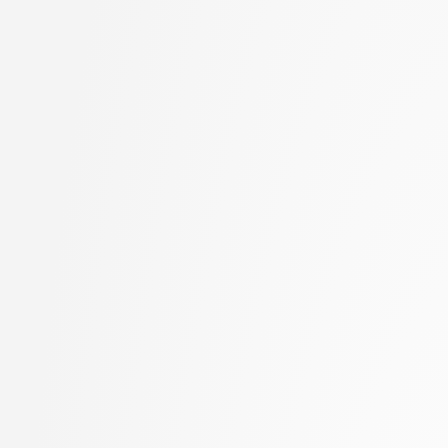
Goričan, Peter
stopnja: doktorski
Grilc, Peter
2. letnik, Računalništvo
Grohar, Miha
stopnja: magistrski, s
Guid, Matej
2. letnik, Računalništvo
Hočevar, Tomaž
stopnja: magistrski, sm
Hovelja, Tomaž
informatika
Huč, Aleks
2. letnik, Računalništvo
Jaklič, Aleš
univerzitetni
Janež, Miha
2. letnik, Računalništvo
Jazbec, Matej
visokošolski strokovni
Jelenc, David
2. letnik, Računalništv
Jurišić, Aleksandar
stopnja: magistrski
Juvan, Andraž
2. letnik, Računalništv
Kartali, Aneta
stopnja: univerzitetni
Kavčič, Alenka
2. letnik, Umetna intel
Kink, Peter Marijan
magistrski
Klanjšček, Klemen
2. letnik, Uporabna stat
Klemenc, Bojan
magistrski
Knez, Timotej
2. letnik, Upravna infor
Kochovski, Petar
univerzitetni
Korošec, Masha
3. letnik, Multimedija, p
Kos, Andrej
3. letnik, Računalništvo
Kristan, Matej
univerzitetni
Kuhar, Yannick
3. letnik, Računalništvo