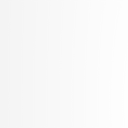
Petek, Bernarda
Petek, Renato
Pilipović, Ratko
Poženel, Marko
PROSTO, PROSTO
Pušnik, Žiga
rezervirano, rezervirano
Robnik Šikonja, Marko
Rožanc, Igor
Rozman, Robert
Rupnik, Rok
Sadikov, Aleksander
Šajn, Luka
Savnik, Jure
Skočaj, Danijel
Škvorc, Tadej
Slivnik, Boštjan
Sluga, Davor
Šmajdek, Uroš
Smrdel, Aleš
Šoberl, Domen
Špendl, Martin
Stankovski, Vlado
Stanovnik, Lidija