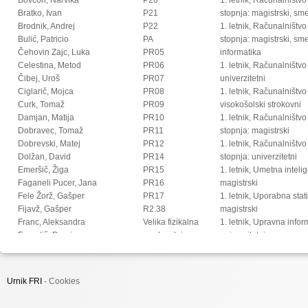
Bratko, Ivan
P21
stopnja: magistrski, s
Brodnik, Andrej
P22
1. letnik, Računalništvo
Bulić, Patricio
PA
stopnja: magistrski, sm
Čehovin Zajc, Luka
PR05
informatika
Celestina, Metod
PR06
1. letnik, Računalništvo
Čibej, Uroš
PR07
univerzitetni
Ciglarič, Mojca
PR08
1. letnik, Računalništvo
Curk, Tomaž
PR09
visokošolski strokovni
Damjan, Matija
PR10
1. letnik, Računalništv
Dobravec, Tomaž
PR11
stopnja: magistrski
Dobrevski, Matej
PR12
1. letnik, Računalništv
Dolžan, David
PR14
stopnja: univerzitetni
Emeršič, Žiga
PR15
1. letnik, Umetna intel
Faganeli Pucer, Jana
PR16
magistrski
Fele Žorž, Gašper
PR17
1. letnik, Uporabna stat
Fijavž, Gašper
R2.38
magistrski
Franc, Aleksandra
Velika fizikalna
1. letnik, Upravna infor
Franetič, Damir
predavalnica
univerzitetni
Fučka, Matic
2. letnik, Digitalno jezi
Fujs, Damjan
magistrski
Fürst, Luka
2. letnik, Multimedija, 
Urnik FRI ·
Cookies
Gec, Sandi
2. letnik, Multimedija, p
Gomišček, Rok
2. letnik, Računalništvo i