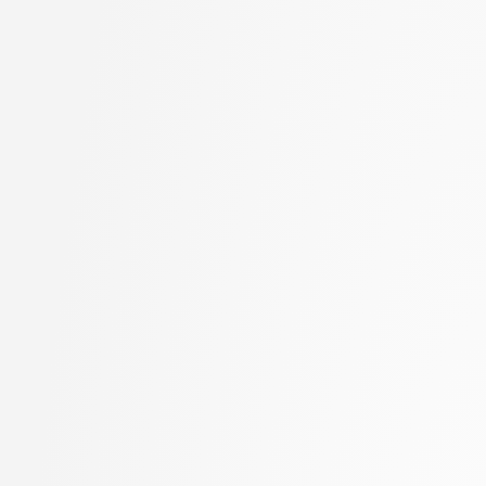
Goričan, Peter
stopnja: doktorski
Grilc, Peter
2. letnik, Računalništvo
Grohar, Miha
stopnja: magistrski, s
Guid, Matej
2. letnik, Računalništvo
Hočevar, Tomaž
stopnja: magistrski, sm
Hovelja, Tomaž
informatika
Huč, Aleks
2. letnik, Računalništvo
Jaklič, Aleš
univerzitetni
Janež, Miha
2. letnik, Računalništvo
Jazbec, Matej
visokošolski strokovni
Jelenc, David
2. letnik, Računalništv
Jurišić, Aleksandar
stopnja: magistrski
Juvan, Andraž
2. letnik, Računalništv
Kartali, Aneta
stopnja: univerzitetni
Kavčič, Alenka
2. letnik, Umetna intel
Kink, Peter Marijan
magistrski
Klanjšček, Klemen
2. letnik, Uporabna stat
Klemenc, Bojan
magistrski
Knez, Timotej
2. letnik, Upravna infor
Kochovski, Petar
univerzitetni
Korošec, Masha
3. letnik, Multimedija, p
Kos, Andrej
3. letnik, Računalništvo
Kristan, Matej
univerzitetni
Kuhar, Yannick
3. letnik, Računalništvo