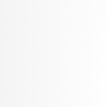
Petek, Bernarda
Petek, Renato
Pilipović, Ratko
Poženel, Marko
PROSTO, PROSTO
Pušnik, Žiga
rezervirano, rezervirano
Robnik Šikonja, Marko
Rožanc, Igor
Rozman, Robert
Rupnik, Rok
Sadikov, Aleksander
Šajn, Luka
Savnik, Jure
Skočaj, Danijel
Škvorc, Tadej
Slivnik, Boštjan
Sluga, Davor
Šmajdek, Uroš
Smrdel, Aleš
Šoberl, Domen
Špendl, Martin
Stankovski, Vlado
Stanovnik, Lidija