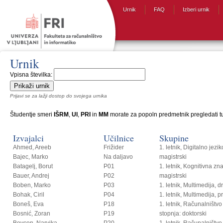
Urnik
FAQ
Izberi urnik
Urnik
Vpisna številka:
Prijavi se za lažji dostop do svojega urnika
Študentje smeri
IŠRM
,
UI
,
PRI
in
MM
morate za popoln predmetnik pregledati tud
Izvajalci
Učilnice
Skupine
Ahmed, Areeb
Frižider
1. letnik, Digitalno jezi
Bajec, Marko
Na daljavo
magistrski
Batagelj, Borut
P01
1. letnik, Kognitivna zn
Bauer, Andrej
P02
magistrski
Boben, Marko
P03
1. letnik, Multimedija, 
Bohak, Ciril
P04
1. letnik, Multimedija, p
Boneš, Eva
P18
1. letnik, Računalništvo i
Bosnić, Zoran
P19
stopnja: doktorski
Bovcon, Narvika
P20
1. letnik, Računalništvo