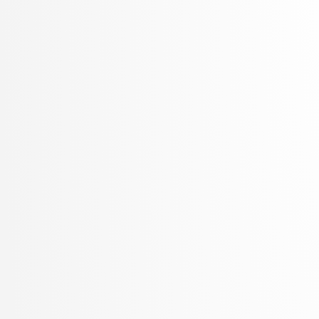
Šter, Branko
Šter, Jaka
Suban, Jani
Šubelj, Lovro
Toplak, Marko
Tuta, Jure
Vavpotič, Damjan
Veljković, Kristina
Vezočnik, Melanija
Virk, Žiga
Vitek, Matej
Vreča, Jure
Vuk, Martin
Žabkar, Jure
Žagar, Aleš
Zalar, Aljaž
Završnik, Aleš
Zimic, Nikolaj
Zirkelbach, Maj
Žitnik, Slavko
Zrnec, Aljaž
Zugan, Dani
Žunkovič, Bojan