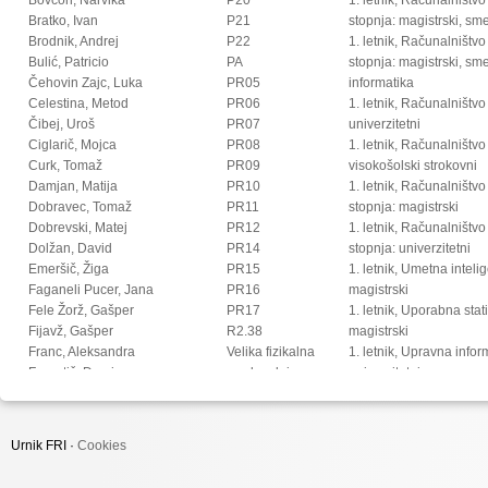
Bratko, Ivan
P21
stopnja: magistrski, s
Brodnik, Andrej
P22
1. letnik, Računalništvo
Bulić, Patricio
PA
stopnja: magistrski, sm
Čehovin Zajc, Luka
PR05
informatika
Celestina, Metod
PR06
1. letnik, Računalništvo
Čibej, Uroš
PR07
univerzitetni
Ciglarič, Mojca
PR08
1. letnik, Računalništvo
Curk, Tomaž
PR09
visokošolski strokovni
Damjan, Matija
PR10
1. letnik, Računalništv
Dobravec, Tomaž
PR11
stopnja: magistrski
Dobrevski, Matej
PR12
1. letnik, Računalništv
Dolžan, David
PR14
stopnja: univerzitetni
Emeršič, Žiga
PR15
1. letnik, Umetna intel
Faganeli Pucer, Jana
PR16
magistrski
Fele Žorž, Gašper
PR17
1. letnik, Uporabna stat
Fijavž, Gašper
R2.38
magistrski
Franc, Aleksandra
Velika fizikalna
1. letnik, Upravna infor
Franetič, Damir
predavalnica
univerzitetni
Fučka, Matic
2. letnik, Digitalno jezi
Fujs, Damjan
magistrski
Fürst, Luka
2. letnik, Multimedija, 
Urnik FRI ·
Cookies
Gec, Sandi
2. letnik, Multimedija, p
Gomišček, Rok
2. letnik, Računalništvo i