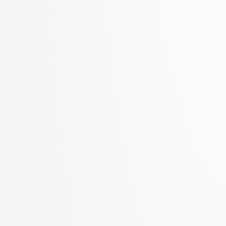
Zupan, Blaž