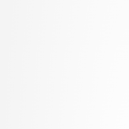
Kukar, Matjaž
visokošolski strokovni
Kunšič, Nina
3. letnik, Računalništv
Lavbič, Dejan
stopnja: univerzitetni
Lesar, Žiga
3. letnik, Upravna infor
Leskovec, Jurij
univerzitetni
Lotrič, Uroš
Lukežič, Alan
Lutman, Karmen
Machidon, Octavian Mihai
MALI, Luka
Marolt, Matija
Meden, Blaž
Mihelič, Jurij
Mlakar, Peter
Mraz, Miha
Muhovič, Jon Natanael
Oblak, Polona
Oblak, Tim
Ogrizović, Saša
Pančur, Matjaž
Peer, Peter
Pejović, Veljko
Pesek, Matevž