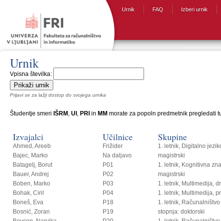
Urnik
FAQ
Izberi urnik
Urnik
Vpisna številka:
Prijavi se za lažji dostop do svojega urnika
Študentje smeri
IŠRM
,
UI
,
PRI
in
MM
morate za popoln predmetnik pregledati tud
Izvajalci
Učilnice
Skupine
Ahmed, Areeb
Frižider
1. letnik, Digitalno jezi
Bajec, Marko
Na daljavo
magistrski
Batagelj, Borut
P01
1. letnik, Kognitivna zn
Bauer, Andrej
P02
magistrski
Boben, Marko
P03
1. letnik, Multimedija, 
Bohak, Ciril
P04
1. letnik, Multimedija, p
Boneš, Eva
P18
1. letnik, Računalništvo i
Bosnić, Zoran
P19
stopnja: doktorski
Bovcon, Narvika
P20
1. letnik, Računalništvo