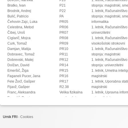
Bratko, Ivan
P21
stopnja: magistrski, s
Brodnik, Andrej
P22
1. letnik, Računalništvo
Bulić, Patricio
PA
stopnja: magistrski, sm
Čehovin Zajc, Luka
PR05
informatika
Celestina, Metod
PR06
1. letnik, Računalništvo
Čibej, Uroš
PR07
univerzitetni
Ciglarič, Mojca
PR08
1. letnik, Računalništvo
Curk, Tomaž
PR09
visokošolski strokovni
Damjan, Matija
PR10
1. letnik, Računalništv
Dobravec, Tomaž
PR11
stopnja: magistrski
Dobrevski, Matej
PR12
1. letnik, Računalništv
Dolžan, David
PR14
stopnja: univerzitetni
Emeršič, Žiga
PR15
1. letnik, Umetna intel
Faganeli Pucer, Jana
PR16
magistrski
Fele Žorž, Gašper
PR17
1. letnik, Uporabna stat
Fijavž, Gašper
R2.38
magistrski
Franc, Aleksandra
Velika fizikalna
1. letnik, Upravna infor
Franetič, Damir
predavalnica
univerzitetni
Fučka, Matic
2. letnik, Digitalno jezi
Fujs, Damjan
magistrski
Fürst, Luka
2. letnik, Multimedija, 
Urnik FRI ·
Cookies
Gec, Sandi
2. letnik, Multimedija, p
Gomišček, Rok
2. letnik, Računalništvo i