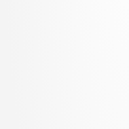
Zupan, Blaž