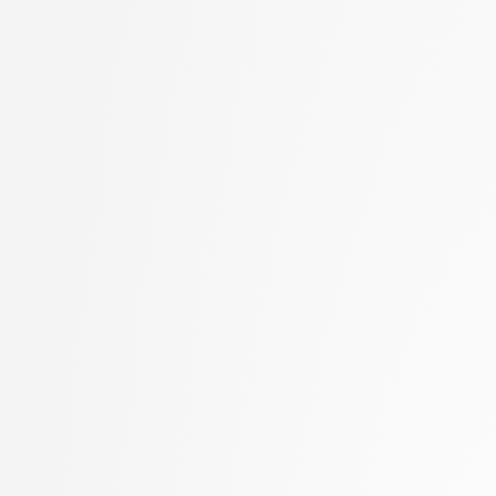
Goričan, Peter
stopnja: doktorski
Grilc, Peter
2. letnik, Računalništvo
Grohar, Miha
stopnja: magistrski, s
Guid, Matej
2. letnik, Računalništvo
Hočevar, Tomaž
stopnja: magistrski, sm
Hovelja, Tomaž
informatika
Huč, Aleks
2. letnik, Računalništvo
Jaklič, Aleš
univerzitetni
Janež, Miha
2. letnik, Računalništvo
Jazbec, Matej
visokošolski strokovni
Jelenc, David
2. letnik, Računalništv
Jurišić, Aleksandar
stopnja: magistrski
Juvan, Andraž
2. letnik, Računalništv
Kartali, Aneta
stopnja: univerzitetni
Kavčič, Alenka
2. letnik, Umetna intel
Kink, Peter Marijan
magistrski
Klanjšček, Klemen
2. letnik, Uporabna stat
Klemenc, Bojan
magistrski
Knez, Timotej
2. letnik, Upravna infor
Kochovski, Petar
univerzitetni
Korošec, Masha
3. letnik, Multimedija, p
Kos, Andrej
3. letnik, Računalništvo
Kristan, Matej
univerzitetni
Kuhar, Yannick
3. letnik, Računalništvo