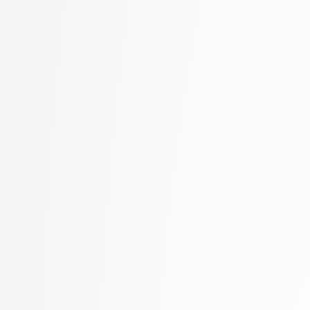
Kukar, Matjaž
visokošolski strokovni
Kunšič, Nina
3. letnik, Računalništv
Lavbič, Dejan
stopnja: univerzitetni
Lesar, Žiga
3. letnik, Upravna infor
Leskovec, Jurij
univerzitetni
Lotrič, Uroš
Lukežič, Alan
Lutman, Karmen
Machidon, Octavian Mihai
MALI, Luka
Marolt, Matija
Meden, Blaž
Mihelič, Jurij
Mlakar, Peter
Mraz, Miha
Muhovič, Jon Natanael
Oblak, Polona
Oblak, Tim
Ogrizović, Saša
Pančur, Matjaž
Peer, Peter
Pejović, Veljko
Pesek, Matevž