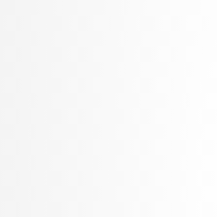
Petek, Bernarda
Petek, Renato
Pilipović, Ratko
Poženel, Marko
PROSTO, PROSTO
Pušnik, Žiga
rezervirano, rezervirano
Robnik Šikonja, Marko
Rožanc, Igor
Rozman, Robert
Rupnik, Rok
Sadikov, Aleksander
Šajn, Luka
Savnik, Jure
Skočaj, Danijel
Škvorc, Tadej
Slivnik, Boštjan
Sluga, Davor
Šmajdek, Uroš
Smrdel, Aleš
Šoberl, Domen
Špendl, Martin
Stankovski, Vlado
Stanovnik, Lidija