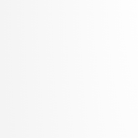
Šter, Branko
Šter, Jaka
Suban, Jani
Šubelj, Lovro
Toplak, Marko
Tuta, Jure
Vavpotič, Damjan
Veljković, Kristina
Vezočnik, Melanija
Virk, Žiga
Vitek, Matej
Vreča, Jure
Vuk, Martin
Žabkar, Jure
Žagar, Aleš
Zalar, Aljaž
Završnik, Aleš
Zimic, Nikolaj
Zirkelbach, Maj
Žitnik, Slavko
Zrnec, Aljaž
Zugan, Dani
Žunkovič, Bojan