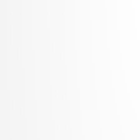
Šter, Branko
Šter, Jaka
Suban, Jani
Šubelj, Lovro
Toplak, Marko
Tuta, Jure
Vavpotič, Damjan
Veljković, Kristina
Vezočnik, Melanija
Virk, Žiga
Vitek, Matej
Vreča, Jure
Vuk, Martin
Žabkar, Jure
Žagar, Aleš
Zalar, Aljaž
Završnik, Aleš
Zimic, Nikolaj
Zirkelbach, Maj
Žitnik, Slavko
Zrnec, Aljaž
Zugan, Dani
Žunkovič, Bojan