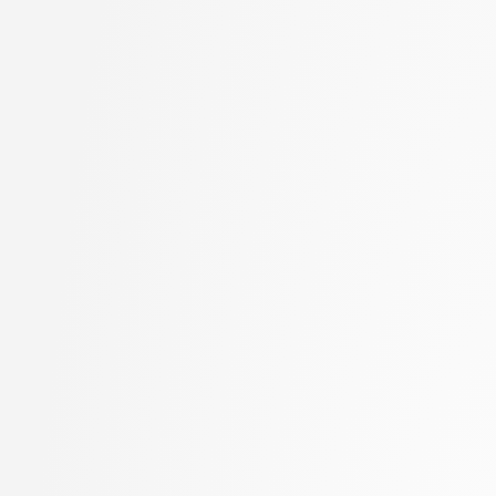
Goričan, Peter
stopnja: doktorski
Grilc, Peter
2. letnik, Računalništvo
Grohar, Miha
stopnja: magistrski, s
Guid, Matej
2. letnik, Računalništvo
Hočevar, Tomaž
stopnja: magistrski, sm
Hovelja, Tomaž
informatika
Huč, Aleks
2. letnik, Računalništvo
Jaklič, Aleš
univerzitetni
Janež, Miha
2. letnik, Računalništvo
Jazbec, Matej
visokošolski strokovni
Jelenc, David
2. letnik, Računalništv
Jurišić, Aleksandar
stopnja: magistrski
Juvan, Andraž
2. letnik, Računalništv
Kartali, Aneta
stopnja: univerzitetni
Kavčič, Alenka
2. letnik, Umetna intel
Kink, Peter Marijan
magistrski
Klanjšček, Klemen
2. letnik, Uporabna stat
Klemenc, Bojan
magistrski
Knez, Timotej
2. letnik, Upravna infor
Kochovski, Petar
univerzitetni
Korošec, Masha
3. letnik, Multimedija, p
Kos, Andrej
3. letnik, Računalništvo
Kristan, Matej
univerzitetni
Kuhar, Yannick
3. letnik, Računalništvo