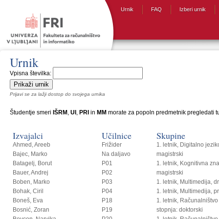
Urnik
FAQ
Izberi urnik
Urnik
Vpisna številka:
Prijavi se za lažji dostop do svojega urnika
Študentje smeri
IŠRM
,
UI
,
PRI
in
MM
morate za popoln predmetnik pregledati tud
Izvajalci
Učilnice
Skupine
Ahmed, Areeb
Frižider
1. letnik, Digitalno jezi
Bajec, Marko
Na daljavo
magistrski
Batagelj, Borut
P01
1. letnik, Kognitivna zn
Bauer, Andrej
P02
magistrski
Boben, Marko
P03
1. letnik, Multimedija, 
Bohak, Ciril
P04
1. letnik, Multimedija, p
Boneš, Eva
P18
1. letnik, Računalništvo i
Bosnić, Zoran
P19
stopnja: doktorski
Bovcon, Narvika
P20
1. letnik, Računalništvo