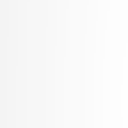
Petek, Bernarda
Petek, Renato
Pilipović, Ratko
Poženel, Marko
PROSTO, PROSTO
Pušnik, Žiga
rezervirano, rezervirano
Robnik Šikonja, Marko
Rožanc, Igor
Rozman, Robert
Rupnik, Rok
Sadikov, Aleksander
Šajn, Luka
Savnik, Jure
Skočaj, Danijel
Škvorc, Tadej
Slivnik, Boštjan
Sluga, Davor
Šmajdek, Uroš
Smrdel, Aleš
Šoberl, Domen
Špendl, Martin
Stankovski, Vlado
Stanovnik, Lidija