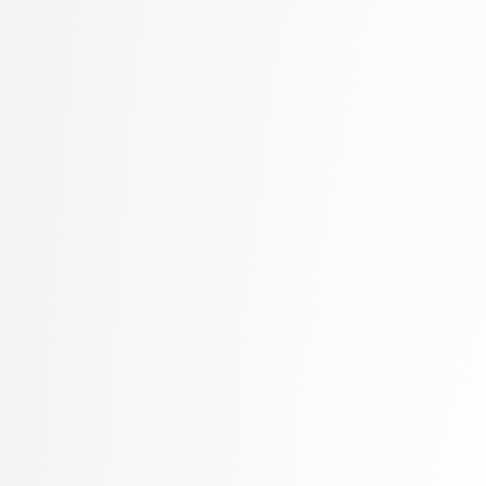
Kukar, Matjaž
visokošolski strokovni
Kunšič, Nina
3. letnik, Računalništv
Lavbič, Dejan
stopnja: univerzitetni
Lesar, Žiga
3. letnik, Upravna infor
Leskovec, Jurij
univerzitetni
Lotrič, Uroš
Lukežič, Alan
Lutman, Karmen
Machidon, Octavian Mihai
MALI, Luka
Marolt, Matija
Meden, Blaž
Mihelič, Jurij
Mlakar, Peter
Mraz, Miha
Muhovič, Jon Natanael
Oblak, Polona
Oblak, Tim
Ogrizović, Saša
Pančur, Matjaž
Peer, Peter
Pejović, Veljko
Pesek, Matevž