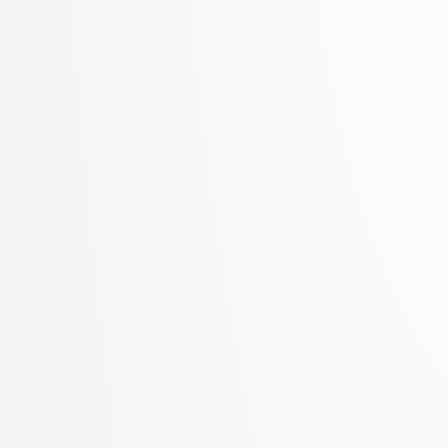
Zupan, Blaž