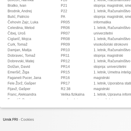
Bratko, Ivan
P21
stopnja: magistrski, s
Brodnik, Andrej
P22
1. letnik, Računalništvo
Bulić, Patricio
PA
stopnja: magistrski, sm
Čehovin Zajc, Luka
PR05
informatika
Celestina, Metod
PR06
1. letnik, Računalništvo
Čibej, Uroš
PR07
univerzitetni
Ciglarič, Mojca
PR08
1. letnik, Računalništvo
Curk, Tomaž
PR09
visokošolski strokovni
Damjan, Matija
PR10
1. letnik, Računalništv
Dobravec, Tomaž
PR11
stopnja: magistrski
Dobrevski, Matej
PR12
1. letnik, Računalništv
Dolžan, David
PR14
stopnja: univerzitetni
Emeršič, Žiga
PR15
1. letnik, Umetna intel
Faganeli Pucer, Jana
PR16
magistrski
Fele Žorž, Gašper
PR17
1. letnik, Uporabna stat
Fijavž, Gašper
R2.38
magistrski
Franc, Aleksandra
Velika fizikalna
1. letnik, Upravna infor
Franetič, Damir
predavalnica
univerzitetni
Fučka, Matic
2. letnik, Digitalno jezi
Fujs, Damjan
magistrski
Fürst, Luka
2. letnik, Multimedija, 
Urnik FRI ·
Cookies
Gec, Sandi
2. letnik, Multimedija, p
Gomišček, Rok
2. letnik, Računalništvo i