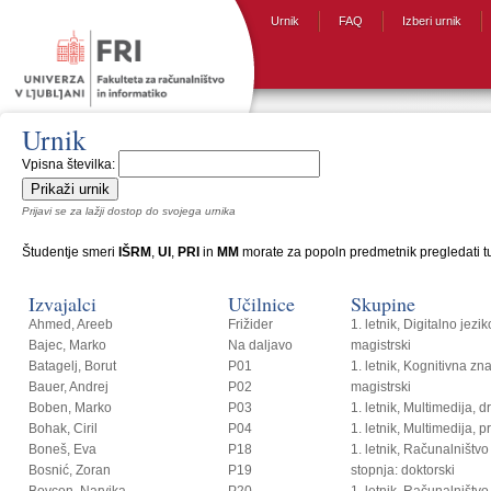
Urnik
FAQ
Izberi urnik
Urnik
Vpisna številka:
Prijavi se za lažji dostop do svojega urnika
Študentje smeri
IŠRM
,
UI
,
PRI
in
MM
morate za popoln predmetnik pregledati tud
Izvajalci
Učilnice
Skupine
Ahmed, Areeb
Frižider
1. letnik, Digitalno jezi
Bajec, Marko
Na daljavo
magistrski
Batagelj, Borut
P01
1. letnik, Kognitivna zn
Bauer, Andrej
P02
magistrski
Boben, Marko
P03
1. letnik, Multimedija, 
Bohak, Ciril
P04
1. letnik, Multimedija, p
Boneš, Eva
P18
1. letnik, Računalništvo i
Bosnić, Zoran
P19
stopnja: doktorski
Bovcon, Narvika
P20
1. letnik, Računalništvo