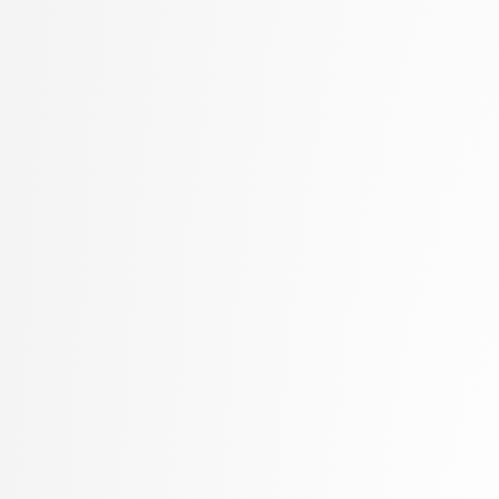
Kukar, Matjaž
visokošolski strokovni
Kunšič, Nina
3. letnik, Računalništv
Lavbič, Dejan
stopnja: univerzitetni
Lesar, Žiga
3. letnik, Upravna infor
Leskovec, Jurij
univerzitetni
Lotrič, Uroš
Lukežič, Alan
Lutman, Karmen
Machidon, Octavian Mihai
MALI, Luka
Marolt, Matija
Meden, Blaž
Mihelič, Jurij
Mlakar, Peter
Mraz, Miha
Muhovič, Jon Natanael
Oblak, Polona
Oblak, Tim
Ogrizović, Saša
Pančur, Matjaž
Peer, Peter
Pejović, Veljko
Pesek, Matevž