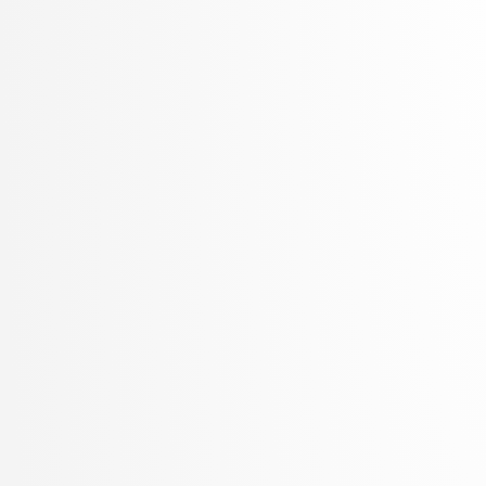
Šter, Branko
Šter, Jaka
Suban, Jani
Šubelj, Lovro
Toplak, Marko
Tuta, Jure
Vavpotič, Damjan
Veljković, Kristina
Vezočnik, Melanija
Virk, Žiga
Vitek, Matej
Vreča, Jure
Vuk, Martin
Žabkar, Jure
Žagar, Aleš
Zalar, Aljaž
Završnik, Aleš
Zimic, Nikolaj
Zirkelbach, Maj
Žitnik, Slavko
Zrnec, Aljaž
Zugan, Dani
Žunkovič, Bojan