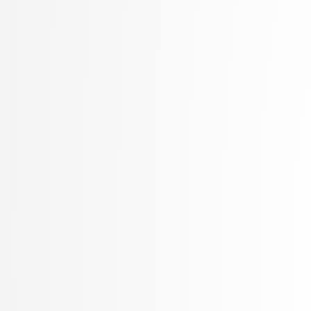
Petek, Bernarda
Petek, Renato
Pilipović, Ratko
Poženel, Marko
PROSTO, PROSTO
Pušnik, Žiga
rezervirano, rezervirano
Robnik Šikonja, Marko
Rožanc, Igor
Rozman, Robert
Rupnik, Rok
Sadikov, Aleksander
Šajn, Luka
Savnik, Jure
Skočaj, Danijel
Škvorc, Tadej
Slivnik, Boštjan
Sluga, Davor
Šmajdek, Uroš
Smrdel, Aleš
Šoberl, Domen
Špendl, Martin
Stankovski, Vlado
Stanovnik, Lidija