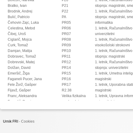
Bratko, Ivan
P21
stopnja: magistrski, s
Brodnik, Andrej
P22
1. letnik, Računalništvo
Bulić, Patricio
PA
stopnja: magistrski, sm
Čehovin Zajc, Luka
PR05
informatika
Celestina, Metod
PR06
1. letnik, Računalništvo
Čibej, Uroš
PR07
univerzitetni
Ciglarič, Mojca
PR08
1. letnik, Računalništvo
Curk, Tomaž
PR09
visokošolski strokovni
Damjan, Matija
PR10
1. letnik, Računalništv
Dobravec, Tomaž
PR11
stopnja: magistrski
Dobrevski, Matej
PR12
1. letnik, Računalništv
Dolžan, David
PR14
stopnja: univerzitetni
Emeršič, Žiga
PR15
1. letnik, Umetna intel
Faganeli Pucer, Jana
PR16
magistrski
Fele Žorž, Gašper
PR17
1. letnik, Uporabna stat
Fijavž, Gašper
R2.38
magistrski
Franc, Aleksandra
Velika fizikalna
1. letnik, Upravna infor
Franetič, Damir
predavalnica
univerzitetni
Fučka, Matic
2. letnik, Digitalno jezi
Fujs, Damjan
magistrski
Fürst, Luka
2. letnik, Multimedija, 
Urnik FRI ·
Cookies
Gec, Sandi
2. letnik, Multimedija, p
Gomišček, Rok
2. letnik, Računalništvo i