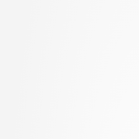
Goričan, Peter
stopnja: doktorski
Grilc, Peter
2. letnik, Računalništvo
Grohar, Miha
stopnja: magistrski, s
Guid, Matej
2. letnik, Računalništvo
Hočevar, Tomaž
stopnja: magistrski, sm
Hovelja, Tomaž
informatika
Huč, Aleks
2. letnik, Računalništvo
Jaklič, Aleš
univerzitetni
Janež, Miha
2. letnik, Računalništvo
Jazbec, Matej
visokošolski strokovni
Jelenc, David
2. letnik, Računalništv
Jurišić, Aleksandar
stopnja: magistrski
Juvan, Andraž
2. letnik, Računalništv
Kartali, Aneta
stopnja: univerzitetni
Kavčič, Alenka
2. letnik, Umetna intel
Kink, Peter Marijan
magistrski
Klanjšček, Klemen
2. letnik, Uporabna stat
Klemenc, Bojan
magistrski
Knez, Timotej
2. letnik, Upravna infor
Kochovski, Petar
univerzitetni
Korošec, Masha
3. letnik, Multimedija, p
Kos, Andrej
3. letnik, Računalništvo
Kristan, Matej
univerzitetni
Kuhar, Yannick
3. letnik, Računalništvo