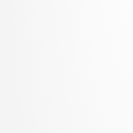
Zupan, Blaž