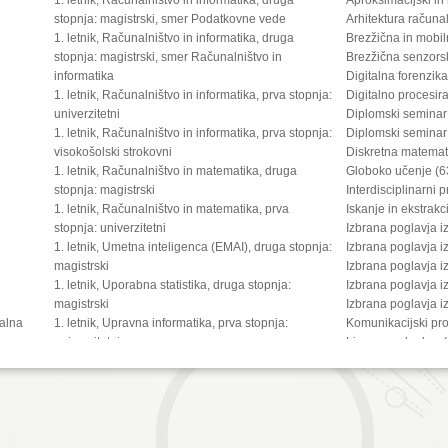
stopnja: magistrski, smer Podatkovne vede
Arhitektura računa
1. letnik, Računalništvo in informatika, druga
Brezžična in mobi
stopnja: magistrski, smer Računalništvo in
Brezžična senzors
informatika
Digitalna forenzik
1. letnik, Računalništvo in informatika, prva stopnja:
Digitalno procesir
univerzitetni
Diplomski seminar
1. letnik, Računalništvo in informatika, prva stopnja:
Diplomski seminar
visokošolski strokovni
Diskretna matemat
1. letnik, Računalništvo in matematika, druga
Globoko učenje (6
stopnja: magistrski
Interdisciplinarni 
1. letnik, Računalništvo in matematika, prva
Iskanje in ekstrakc
stopnja: univerzitetni
Izbrana poglavja i
1. letnik, Umetna inteligenca (EMAI), druga stopnja:
Izbrana poglavja i
magistrski
Izbrana poglavja i
1. letnik, Uporabna statistika, druga stopnja:
Izbrana poglavja i
magistrski
Izbrana poglavja 
kalna
1. letnik, Upravna informatika, prva stopnja:
Komunikacijski pro
ica
univerzitetni
Linearna algebra 
2. letnik, Digitalno jezikoslovje, druga stopnja:
Matematično model
magistrski
Matematika 2 (635
2. letnik, Multimedija, druga stopnja: magistrski
Multimedijske vse
2. letnik, Multimedija, prva stopnja: univerzitetni
Načrtovanje digita
2. letnik, Računalništvo in informatika (4 letni), tretja
Napredna računaln