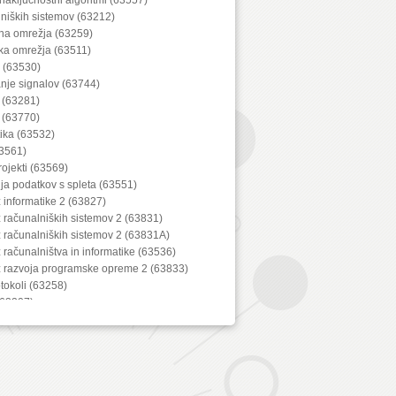
lniških sistemov (63212)
lna omrežja (63259)
ka omrežja (63511)
a (63530)
anje signalov (63744)
 (63281)
 (63770)
ika (63532)
3561)
projekti (63569)
ija podatkov s spleta (63551)
z informatike 2 (63827)
z računalniških sistemov 2 (63831)
z računalniških sistemov 2 (63831A)
z računalništva in informatike (63536)
iz razvoja programske opreme 2 (63833)
tokoli (63258)
(63207)
iranje (63219)
67)
bine (63288)
lnih naprav (63729)
iška grafika (63553)