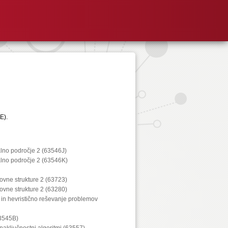
E).
alno področje 2 (63546J)
alno področje 2 (63546K)
kovne strukture 2 (63723)
kovne strukture 2 (63280)
 in hevristično reševanje problemov
63545B)
 naključnostni algoritmi (63557)