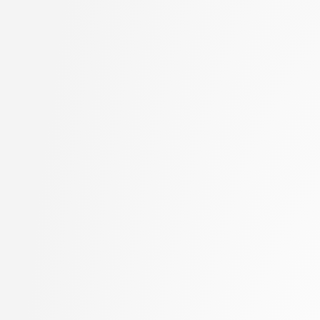
Goričan, Peter
stopnja: doktorski
Grilc, Peter
2. letnik, Računalništvo
Grohar, Miha
stopnja: magistrski, s
Guid, Matej
2. letnik, Računalništvo
Hočevar, Tomaž
stopnja: magistrski, sm
Hovelja, Tomaž
informatika
Huč, Aleks
2. letnik, Računalništvo
Jaklič, Aleš
univerzitetni
Janež, Miha
2. letnik, Računalništvo
Jazbec, Matej
visokošolski strokovni
Jelenc, David
2. letnik, Računalništv
Jurišić, Aleksandar
stopnja: magistrski
Juvan, Andraž
2. letnik, Računalništv
Kartali, Aneta
stopnja: univerzitetni
Kavčič, Alenka
2. letnik, Umetna intel
Kink, Peter Marijan
magistrski
Klanjšček, Klemen
2. letnik, Uporabna stat
Klemenc, Bojan
magistrski
Knez, Timotej
2. letnik, Upravna infor
Kochovski, Petar
univerzitetni
Korošec, Masha
3. letnik, Multimedija, p
Kos, Andrej
3. letnik, Računalništvo
Kristan, Matej
univerzitetni
Kuhar, Yannick
3. letnik, Računalništvo