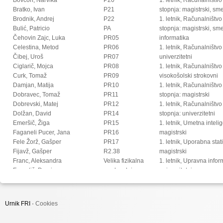
Bratko, Ivan
P21
stopnja: magistrski, s
Brodnik, Andrej
P22
1. letnik, Računalništvo
Bulić, Patricio
PA
stopnja: magistrski, sm
Čehovin Zajc, Luka
PR05
informatika
Celestina, Metod
PR06
1. letnik, Računalništvo
Čibej, Uroš
PR07
univerzitetni
Ciglarič, Mojca
PR08
1. letnik, Računalništvo
Curk, Tomaž
PR09
visokošolski strokovni
Damjan, Matija
PR10
1. letnik, Računalništv
Dobravec, Tomaž
PR11
stopnja: magistrski
Dobrevski, Matej
PR12
1. letnik, Računalništv
Dolžan, David
PR14
stopnja: univerzitetni
Emeršič, Žiga
PR15
1. letnik, Umetna intel
Faganeli Pucer, Jana
PR16
magistrski
Fele Žorž, Gašper
PR17
1. letnik, Uporabna stat
Fijavž, Gašper
R2.38
magistrski
Franc, Aleksandra
Velika fizikalna
1. letnik, Upravna infor
Franetič, Damir
predavalnica
univerzitetni
Fučka, Matic
2. letnik, Digitalno jezi
Fujs, Damjan
magistrski
Fürst, Luka
2. letnik, Multimedija, 
Urnik FRI ·
Cookies
Gec, Sandi
2. letnik, Multimedija, p
Gomišček, Rok
2. letnik, Računalništvo i