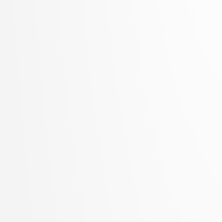
Zupan, Blaž