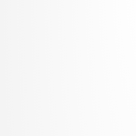
Šter, Branko
Šter, Jaka
Suban, Jani
Šubelj, Lovro
Toplak, Marko
Tuta, Jure
Vavpotič, Damjan
Veljković, Kristina
Vezočnik, Melanija
Virk, Žiga
Vitek, Matej
Vreča, Jure
Vuk, Martin
Žabkar, Jure
Žagar, Aleš
Zalar, Aljaž
Završnik, Aleš
Zimic, Nikolaj
Zirkelbach, Maj
Žitnik, Slavko
Zrnec, Aljaž
Zugan, Dani
Žunkovič, Bojan