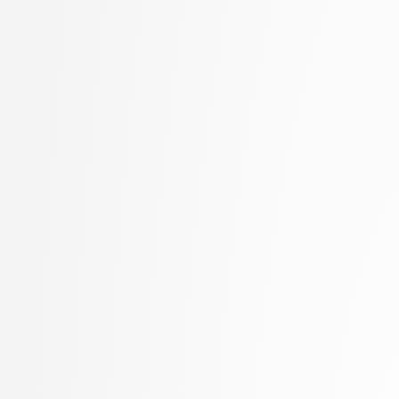
Kukar, Matjaž
visokošolski strokovni
Kunšič, Nina
3. letnik, Računalništv
Lavbič, Dejan
stopnja: univerzitetni
Lesar, Žiga
3. letnik, Upravna infor
Leskovec, Jurij
univerzitetni
Lotrič, Uroš
Lukežič, Alan
Lutman, Karmen
Machidon, Octavian Mihai
MALI, Luka
Marolt, Matija
Meden, Blaž
Mihelič, Jurij
Mlakar, Peter
Mraz, Miha
Muhovič, Jon Natanael
Oblak, Polona
Oblak, Tim
Ogrizović, Saša
Pančur, Matjaž
Peer, Peter
Pejović, Veljko
Pesek, Matevž