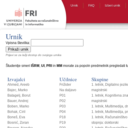
Urnik
FAQ
Izberi urnik
Urnik
Vpisna številka:
Prijavi se za lažji dostop do svojega urnika
Študentje smeri
IŠRM
,
UI
,
PRI
in
MM
morate za popoln predmetnik pregledati tud
Izvajalci
Učilnice
Skupine
Ahmed, Areeb
Frižider
1. letnik, Digitalno jezi
Bajec, Marko
Na daljavo
magistrski
Batagelj, Borut
P01
1. letnik, Kognitivna zn
Bauer, Andrej
P02
magistrski
Boben, Marko
P03
1. letnik, Multimedija, 
Bohak, Ciril
P04
1. letnik, Multimedija, p
Boneš, Eva
P18
1. letnik, Računalništvo i
Bosnić, Zoran
P19
stopnja: doktorski
Bovcon, Narvika
P20
1. letnik, Računalništvo