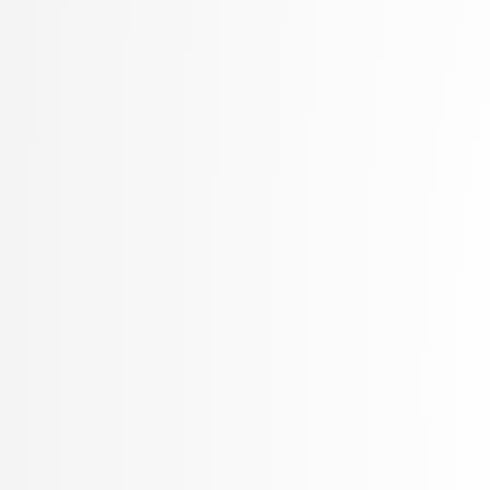
Petek, Bernarda
Petek, Renato
Pilipović, Ratko
Poženel, Marko
PROSTO, PROSTO
Pušnik, Žiga
rezervirano, rezervirano
Robnik Šikonja, Marko
Rožanc, Igor
Rozman, Robert
Rupnik, Rok
Sadikov, Aleksander
Šajn, Luka
Savnik, Jure
Skočaj, Danijel
Škvorc, Tadej
Slivnik, Boštjan
Sluga, Davor
Šmajdek, Uroš
Smrdel, Aleš
Šoberl, Domen
Špendl, Martin
Stankovski, Vlado
Stanovnik, Lidija