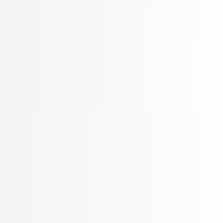
Petek, Bernarda
Petek, Renato
Pilipović, Ratko
Poženel, Marko
PROSTO, PROSTO
Pušnik, Žiga
rezervirano, rezervirano
Robnik Šikonja, Marko
Rožanc, Igor
Rozman, Robert
Rupnik, Rok
Sadikov, Aleksander
Šajn, Luka
Savnik, Jure
Skočaj, Danijel
Škvorc, Tadej
Slivnik, Boštjan
Sluga, Davor
Šmajdek, Uroš
Smrdel, Aleš
Šoberl, Domen
Špendl, Martin
Stankovski, Vlado
Stanovnik, Lidija