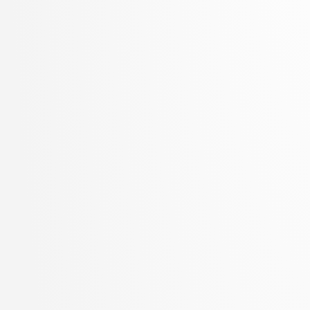
Zupan, Blaž