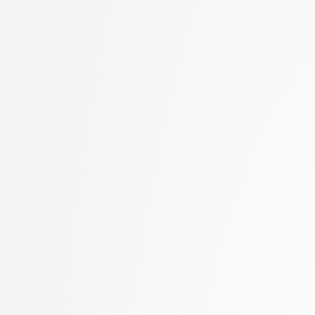
Goričan, Peter
stopnja: doktorski
Grilc, Peter
2. letnik, Računalništvo
Grohar, Miha
stopnja: magistrski, s
Guid, Matej
2. letnik, Računalništvo
Hočevar, Tomaž
stopnja: magistrski, sm
Hovelja, Tomaž
informatika
Huč, Aleks
2. letnik, Računalništvo
Jaklič, Aleš
univerzitetni
Janež, Miha
2. letnik, Računalništvo
Jazbec, Matej
visokošolski strokovni
Jelenc, David
2. letnik, Računalništv
Jurišić, Aleksandar
stopnja: magistrski
Juvan, Andraž
2. letnik, Računalništv
Kartali, Aneta
stopnja: univerzitetni
Kavčič, Alenka
2. letnik, Umetna intel
Kink, Peter Marijan
magistrski
Klanjšček, Klemen
2. letnik, Uporabna stat
Klemenc, Bojan
magistrski
Knez, Timotej
2. letnik, Upravna infor
Kochovski, Petar
univerzitetni
Korošec, Masha
3. letnik, Multimedija, p
Kos, Andrej
3. letnik, Računalništvo
Kristan, Matej
univerzitetni
Kuhar, Yannick
3. letnik, Računalništvo