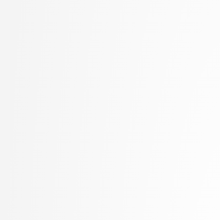
Kukar, Matjaž
visokošolski strokovni
Kunšič, Nina
3. letnik, Računalništv
Lavbič, Dejan
stopnja: univerzitetni
Lesar, Žiga
3. letnik, Upravna infor
Leskovec, Jurij
univerzitetni
Lotrič, Uroš
Lukežič, Alan
Lutman, Karmen
Machidon, Octavian Mihai
MALI, Luka
Marolt, Matija
Meden, Blaž
Mihelič, Jurij
Mlakar, Peter
Mraz, Miha
Muhovič, Jon Natanael
Oblak, Polona
Oblak, Tim
Ogrizović, Saša
Pančur, Matjaž
Peer, Peter
Pejović, Veljko
Pesek, Matevž