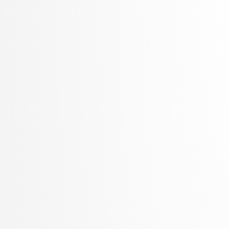
Šter, Branko
Šter, Jaka
Suban, Jani
Šubelj, Lovro
Toplak, Marko
Tuta, Jure
Vavpotič, Damjan
Veljković, Kristina
Vezočnik, Melanija
Virk, Žiga
Vitek, Matej
Vreča, Jure
Vuk, Martin
Žabkar, Jure
Žagar, Aleš
Zalar, Aljaž
Završnik, Aleš
Zimic, Nikolaj
Zirkelbach, Maj
Žitnik, Slavko
Zrnec, Aljaž
Zugan, Dani
Žunkovič, Bojan