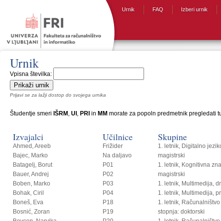
Urnik
FAQ
Izberi urnik
Urnik
Vpisna številka:
Prijavi se za lažji dostop do svojega urnika
Študentje smeri
IŠRM
,
UI
,
PRI
in
MM
morate za popoln predmetnik pregledati tud
Izvajalci
Učilnice
Skupine
Ahmed, Areeb
Frižider
1. letnik, Digitalno jezi
Bajec, Marko
Na daljavo
magistrski
Batagelj, Borut
P01
1. letnik, Kognitivna zn
Bauer, Andrej
P02
magistrski
Boben, Marko
P03
1. letnik, Multimedija, 
Bohak, Ciril
P04
1. letnik, Multimedija, p
Boneš, Eva
P18
1. letnik, Računalništvo i
Bosnić, Zoran
P19
stopnja: doktorski
Bovcon, Narvika
P20
1. letnik, Računalništvo