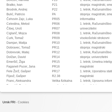
Bratko, Ivan
P21
stopnja: magistrski, s
Brodnik, Andrej
P22
1. letnik, Računalništvo
Bulić, Patricio
PA
stopnja: magistrski, sm
Čehovin Zajc, Luka
PR05
informatika
Celestina, Metod
PR06
1. letnik, Računalništvo
Čibej, Uroš
PR07
univerzitetni
Ciglarič, Mojca
PR08
1. letnik, Računalništvo
Curk, Tomaž
PR09
visokošolski strokovni
Damjan, Matija
PR10
1. letnik, Računalništv
Dobravec, Tomaž
PR11
stopnja: magistrski
Dobrevski, Matej
PR12
1. letnik, Računalništv
Dolžan, David
PR14
stopnja: univerzitetni
Emeršič, Žiga
PR15
1. letnik, Umetna intel
Faganeli Pucer, Jana
PR16
magistrski
Fele Žorž, Gašper
PR17
1. letnik, Uporabna stat
Fijavž, Gašper
R2.38
magistrski
Franc, Aleksandra
Velika fizikalna
1. letnik, Upravna infor
Franetič, Damir
predavalnica
univerzitetni
Fučka, Matic
2. letnik, Digitalno jezi
Fujs, Damjan
magistrski
Fürst, Luka
2. letnik, Multimedija, 
Urnik FRI ·
Cookies
Gec, Sandi
2. letnik, Multimedija, p
Gomišček, Rok
2. letnik, Računalništvo i