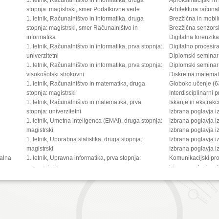
stopnja: magistrski, smer Podatkovne vede
Arhitektura računa
1. letnik, Računalništvo in informatika, druga
Brezžična in mobi
stopnja: magistrski, smer Računalništvo in
Brezžična senzors
informatika
Digitalna forenzik
1. letnik, Računalništvo in informatika, prva stopnja:
Digitalno procesir
univerzitetni
Diplomski seminar
1. letnik, Računalništvo in informatika, prva stopnja:
Diplomski seminar
visokošolski strokovni
Diskretna matemat
1. letnik, Računalništvo in matematika, druga
Globoko učenje (6
stopnja: magistrski
Interdisciplinarni 
1. letnik, Računalništvo in matematika, prva
Iskanje in ekstrakc
stopnja: univerzitetni
Izbrana poglavja i
1. letnik, Umetna inteligenca (EMAI), druga stopnja:
Izbrana poglavja i
magistrski
Izbrana poglavja i
1. letnik, Uporabna statistika, druga stopnja:
Izbrana poglavja i
magistrski
Izbrana poglavja 
kalna
1. letnik, Upravna informatika, prva stopnja:
Komunikacijski pro
ica
univerzitetni
Linearna algebra 
2. letnik, Digitalno jezikoslovje, druga stopnja:
Matematično model
magistrski
Matematika 2 (635
2. letnik, Multimedija, druga stopnja: magistrski
Multimedijske vse
2. letnik, Multimedija, prva stopnja: univerzitetni
Načrtovanje digita
2. letnik, Računalništvo in informatika (4 letni), tretja
Napredna računaln