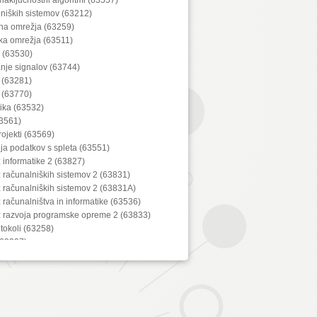
lniških sistemov (63212)
lna omrežja (63259)
ka omrežja (63511)
a (63530)
anje signalov (63744)
 (63281)
 (63770)
ika (63532)
3561)
projekti (63569)
ija podatkov s spleta (63551)
z informatike 2 (63827)
z računalniških sistemov 2 (63831)
z računalniških sistemov 2 (63831A)
z računalništva in informatike (63536)
iz razvoja programske opreme 2 (63833)
tokoli (63258)
(63207)
iranje (63219)
67)
bine (63288)
lnih naprav (63729)
iška grafika (63553)