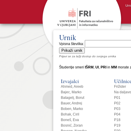
Urn
Urnik
Vpisna številka:
Prijavi se za lažji dostop do svojega urnika
Študentje smeri
IŠRM
,
UI
,
PRI
in
MM
morate z
Izvajalci
Učilnic
Ahmed, Areeb
Frižider
Bajec, Marko
Na daljav
Batagelj, Borut
P01
Bauer, Andrej
P02
Boben, Marko
P03
Bohak, Ciril
P04
Boneš, Eva
P18
Bosnić, Zoran
P19
Bovcon, Narvika
P20