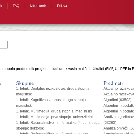
ik
FAQ
Izberi urnik
Prijava
a popoln predmetnik pregledati tudi urnik vaših matičnih fakultet (FMF, UI, PEF in F
e
Skupine
Predmeti
1. letnik, Digitalno jezikoslovje, druga stopnja:
Aktualno raziskov
o
magistrski
Aktualno raziskov
1. letnik, Kognitivna znanost, druga stopnja:
Algoritmi (63508)
magistrski
Algoritmi in podat
1. letnik, Multimedija, druga stopnja: magistrski
Algoritmi in podat
1. letnik, Multimedija, prva stopnja: univerzitetni
Analiza algoritmov
1. letnik, Računalništvo in informatika (4 letni), tretja
(63263)
stopnja: doktorski
Analiza omrežij (
1. letnik, Računalništvo in informatika, druga
Aproksimacijski in