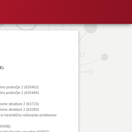
E).
alno področje 2 (63546J)
alno področje 2 (63546K)
kovne strukture 2 (63723)
kovne strukture 2 (63280)
 in hevristično reševanje problemov
63545B)
 naključnostni algoritmi (63557)