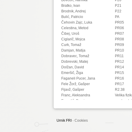
Bratko, Ivan
P21
Brodnik, Andrej
P22
Bulić, Patricio
PA
Čehovin Zajc, Luka
PR05
Celestina, Metod
PR06
Čibej, Uroš
PR07
Ciglarič, Mojca
PR08
Curk, Tomaž
PR09
Damjan, Matija
PR10
Dobravec, Tomaž
PR11
Dobrevski, Matej
PR12
Dolžan, David
PR14
Emeršič, Žiga
PR15
Faganeli Pucer, Jana
PR16
Fele Žorž, Gašper
PR17
Fijavž, Gašper
R2.38
Franc, Aleksandra
Velika fizi
Franetič, Damir
predavaln
Fučka, Matic
Fujs, Damjan
Fürst, Luka
Urnik FRI ·
Cookies
Gec, Sandi
Gomišček, Rok