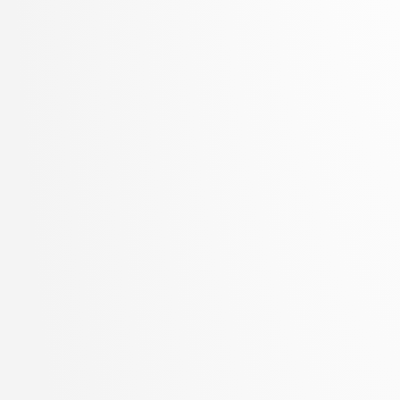
Zupan, Blaž