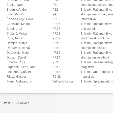
Bratko, Ivan
P21
stopnja: magistrski, s
Brodnik, Andrej
P22
1. letnik, Računalništvo
Bulić, Patricio
PA
stopnja: magistrski, sm
Čehovin Zajc, Luka
PR05
informatika
Celestina, Metod
PR06
1. letnik, Računalništvo
Čibej, Uroš
PR07
univerzitetni
Ciglarič, Mojca
PR08
1. letnik, Računalništvo
Curk, Tomaž
PR09
visokošolski strokovni
Damjan, Matija
PR10
1. letnik, Računalništv
Dobravec, Tomaž
PR11
stopnja: magistrski
Dobrevski, Matej
PR12
1. letnik, Računalništv
Dolžan, David
PR14
stopnja: univerzitetni
Emeršič, Žiga
PR15
1. letnik, Umetna intel
Faganeli Pucer, Jana
PR16
magistrski
Fele Žorž, Gašper
PR17
1. letnik, Uporabna stat
Fijavž, Gašper
R2.38
magistrski
Franc, Aleksandra
Velika fizikalna
1. letnik, Upravna infor
Franetič, Damir
predavalnica
univerzitetni
Fučka, Matic
2. letnik, Digitalno jezi
Fujs, Damjan
magistrski
Fürst, Luka
2. letnik, Multimedija, 
Urnik FRI ·
Cookies
Gec, Sandi
2. letnik, Multimedija, p
Gomišček, Rok
2. letnik, Računalništvo i