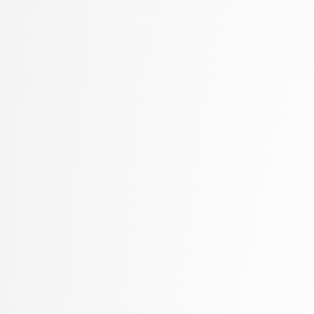
Kukar, Matjaž
visokošolski strokovni
Kunšič, Nina
3. letnik, Računalništv
Lavbič, Dejan
stopnja: univerzitetni
Lesar, Žiga
3. letnik, Upravna infor
Leskovec, Jurij
univerzitetni
Lotrič, Uroš
Lukežič, Alan
Lutman, Karmen
Machidon, Octavian Mihai
MALI, Luka
Marolt, Matija
Meden, Blaž
Mihelič, Jurij
Mlakar, Peter
Mraz, Miha
Muhovič, Jon Natanael
Oblak, Polona
Oblak, Tim
Ogrizović, Saša
Pančur, Matjaž
Peer, Peter
Pejović, Veljko
Pesek, Matevž