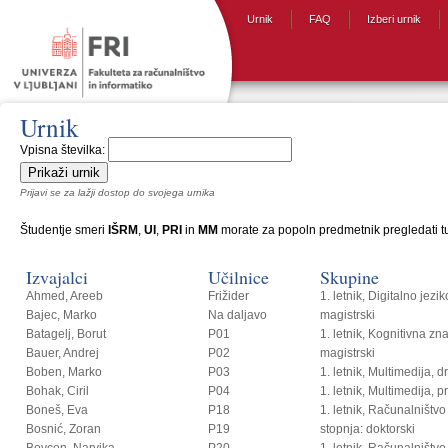
Urnik
FAQ
Izberi urnik
Urnik
Vpisna številka:
Prijavi se za lažji dostop do svojega urnika
Študentje smeri
IŠRM
,
UI
,
PRI
in
MM
morate za popoln predmetnik pregledati tud
Izvajalci
Učilnice
Skupine
Ahmed, Areeb
Frižider
1. letnik, Digitalno jezi
Bajec, Marko
Na daljavo
magistrski
Batagelj, Borut
P01
1. letnik, Kognitivna zn
Bauer, Andrej
P02
magistrski
Boben, Marko
P03
1. letnik, Multimedija, 
Bohak, Ciril
P04
1. letnik, Multimedija, p
Boneš, Eva
P18
1. letnik, Računalništvo i
Bosnić, Zoran
P19
stopnja: doktorski
Bovcon, Narvika
P20
1. letnik, Računalništvo