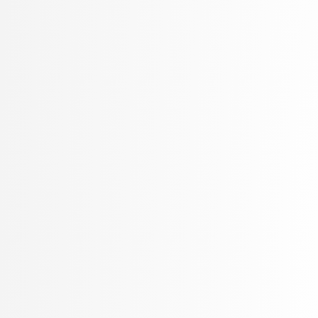
Petek, Bernarda
Petek, Renato
Pilipović, Ratko
Poženel, Marko
PROSTO, PROSTO
Pušnik, Žiga
rezervirano, rezervirano
Robnik Šikonja, Marko
Rožanc, Igor
Rozman, Robert
Rupnik, Rok
Sadikov, Aleksander
Šajn, Luka
Savnik, Jure
Skočaj, Danijel
Škvorc, Tadej
Slivnik, Boštjan
Sluga, Davor
Šmajdek, Uroš
Smrdel, Aleš
Šoberl, Domen
Špendl, Martin
Stankovski, Vlado
Stanovnik, Lidija