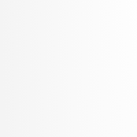
Šter, Branko
Šter, Jaka
Suban, Jani
Šubelj, Lovro
Toplak, Marko
Tuta, Jure
Vavpotič, Damjan
Veljković, Kristina
Vezočnik, Melanija
Virk, Žiga
Vitek, Matej
Vreča, Jure
Vuk, Martin
Žabkar, Jure
Žagar, Aleš
Zalar, Aljaž
Završnik, Aleš
Zimic, Nikolaj
Zirkelbach, Maj
Žitnik, Slavko
Zrnec, Aljaž
Zugan, Dani
Žunkovič, Bojan