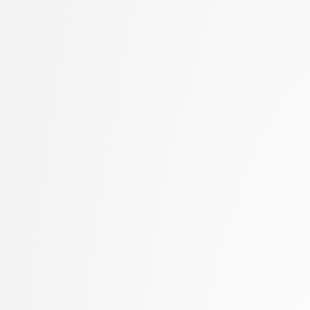
Goričan, Peter
stopnja: doktorski
Grilc, Peter
2. letnik, Računalništvo
Grohar, Miha
stopnja: magistrski, s
Guid, Matej
2. letnik, Računalništvo
Hočevar, Tomaž
stopnja: magistrski, sm
Hovelja, Tomaž
informatika
Huč, Aleks
2. letnik, Računalništvo
Jaklič, Aleš
univerzitetni
Janež, Miha
2. letnik, Računalništvo
Jazbec, Matej
visokošolski strokovni
Jelenc, David
2. letnik, Računalništv
Jurišić, Aleksandar
stopnja: magistrski
Juvan, Andraž
2. letnik, Računalništv
Kartali, Aneta
stopnja: univerzitetni
Kavčič, Alenka
2. letnik, Umetna intel
Kink, Peter Marijan
magistrski
Klanjšček, Klemen
2. letnik, Uporabna stat
Klemenc, Bojan
magistrski
Knez, Timotej
2. letnik, Upravna infor
Kochovski, Petar
univerzitetni
Korošec, Masha
3. letnik, Multimedija, p
Kos, Andrej
3. letnik, Računalništvo
Kristan, Matej
univerzitetni
Kuhar, Yannick
3. letnik, Računalništvo