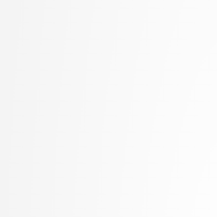
Kukar, Matjaž
visokošolski strokovni
Kunšič, Nina
3. letnik, Računalništv
Lavbič, Dejan
stopnja: univerzitetni
Lesar, Žiga
3. letnik, Upravna infor
Leskovec, Jurij
univerzitetni
Lotrič, Uroš
Lukežič, Alan
Lutman, Karmen
Machidon, Octavian Mihai
MALI, Luka
Marolt, Matija
Meden, Blaž
Mihelič, Jurij
Mlakar, Peter
Mraz, Miha
Muhovič, Jon Natanael
Oblak, Polona
Oblak, Tim
Ogrizović, Saša
Pančur, Matjaž
Peer, Peter
Pejović, Veljko
Pesek, Matevž