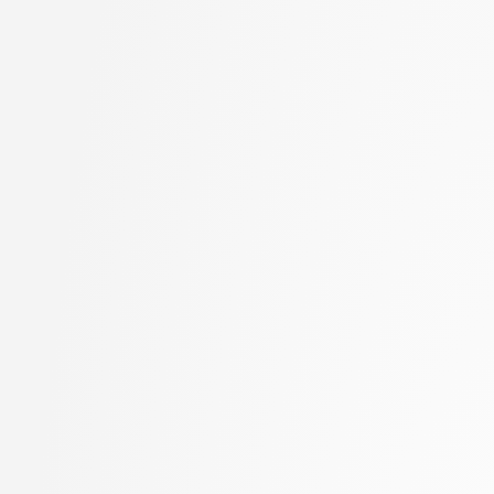
Goričan, Peter
stopnja: doktorski
Grilc, Peter
2. letnik, Računalništvo
Grohar, Miha
stopnja: magistrski, s
Guid, Matej
2. letnik, Računalništvo
Hočevar, Tomaž
stopnja: magistrski, sm
Hovelja, Tomaž
informatika
Huč, Aleks
2. letnik, Računalništvo
Jaklič, Aleš
univerzitetni
Janež, Miha
2. letnik, Računalništvo
Jazbec, Matej
visokošolski strokovni
Jelenc, David
2. letnik, Računalništv
Jurišić, Aleksandar
stopnja: magistrski
Juvan, Andraž
2. letnik, Računalništv
Kartali, Aneta
stopnja: univerzitetni
Kavčič, Alenka
2. letnik, Umetna intel
Kink, Peter Marijan
magistrski
Klanjšček, Klemen
2. letnik, Uporabna stat
Klemenc, Bojan
magistrski
Knez, Timotej
2. letnik, Upravna infor
Kochovski, Petar
univerzitetni
Korošec, Masha
3. letnik, Multimedija, p
Kos, Andrej
3. letnik, Računalništvo
Kristan, Matej
univerzitetni
Kuhar, Yannick
3. letnik, Računalništvo