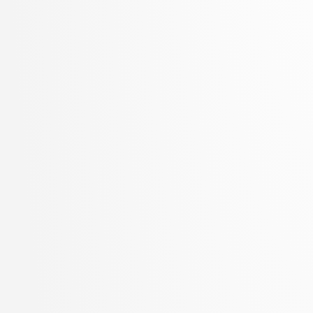
Zupan, Blaž