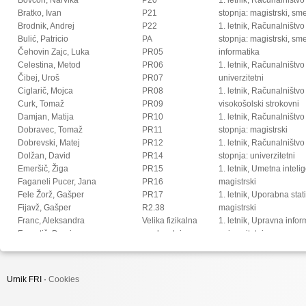
Bratko, Ivan
P21
stopnja: magistrski, s
Brodnik, Andrej
P22
1. letnik, Računalništvo
Bulić, Patricio
PA
stopnja: magistrski, sm
Čehovin Zajc, Luka
PR05
informatika
Celestina, Metod
PR06
1. letnik, Računalništvo
Čibej, Uroš
PR07
univerzitetni
Ciglarič, Mojca
PR08
1. letnik, Računalništvo
Curk, Tomaž
PR09
visokošolski strokovni
Damjan, Matija
PR10
1. letnik, Računalništv
Dobravec, Tomaž
PR11
stopnja: magistrski
Dobrevski, Matej
PR12
1. letnik, Računalništv
Dolžan, David
PR14
stopnja: univerzitetni
Emeršič, Žiga
PR15
1. letnik, Umetna intel
Faganeli Pucer, Jana
PR16
magistrski
Fele Žorž, Gašper
PR17
1. letnik, Uporabna stat
Fijavž, Gašper
R2.38
magistrski
Franc, Aleksandra
Velika fizikalna
1. letnik, Upravna infor
Franetič, Damir
predavalnica
univerzitetni
Fučka, Matic
2. letnik, Digitalno jezi
Fujs, Damjan
magistrski
Fürst, Luka
2. letnik, Multimedija, 
Urnik FRI ·
Cookies
Gec, Sandi
2. letnik, Multimedija, p
Gomišček, Rok
2. letnik, Računalništvo i