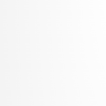
Šter, Branko
Šter, Jaka
Suban, Jani
Šubelj, Lovro
Toplak, Marko
Tuta, Jure
Vavpotič, Damjan
Veljković, Kristina
Vezočnik, Melanija
Virk, Žiga
Vitek, Matej
Vreča, Jure
Vuk, Martin
Žabkar, Jure
Žagar, Aleš
Zalar, Aljaž
Završnik, Aleš
Zimic, Nikolaj
Zirkelbach, Maj
Žitnik, Slavko
Zrnec, Aljaž
Zugan, Dani
Žunkovič, Bojan