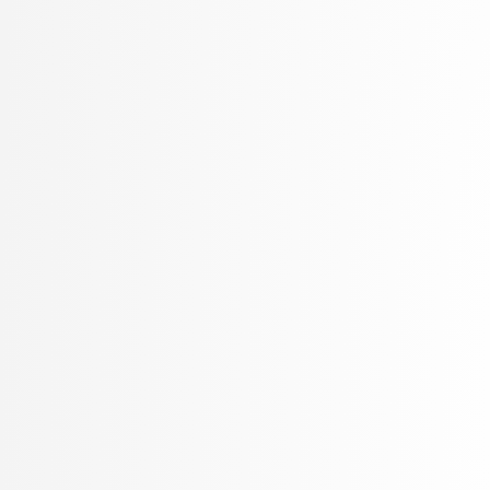
Petek, Bernarda
Petek, Renato
Pilipović, Ratko
Poženel, Marko
PROSTO, PROSTO
Pušnik, Žiga
rezervirano, rezervirano
Robnik Šikonja, Marko
Rožanc, Igor
Rozman, Robert
Rupnik, Rok
Sadikov, Aleksander
Šajn, Luka
Savnik, Jure
Skočaj, Danijel
Škvorc, Tadej
Slivnik, Boštjan
Sluga, Davor
Šmajdek, Uroš
Smrdel, Aleš
Šoberl, Domen
Špendl, Martin
Stankovski, Vlado
Stanovnik, Lidija