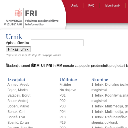
Urnik
FAQ
Izberi urnik
Urnik
Vpisna številka:
Prijavi se za lažji dostop do svojega urnika
Študentje smeri
IŠRM
,
UI
,
PRI
in
MM
morate za popoln predmetnik pregledati tud
Izvajalci
Učilnice
Skupine
Ahmed, Areeb
Frižider
1. letnik, Digitalno jezi
Bajec, Marko
Na daljavo
magistrski
Batagelj, Borut
P01
1. letnik, Kognitivna zn
Bauer, Andrej
P02
magistrski
Boben, Marko
P03
1. letnik, Multimedija, 
Bohak, Ciril
P04
1. letnik, Multimedija, p
Boneš, Eva
P18
1. letnik, Računalništvo i
Bosnić, Zoran
P19
stopnja: doktorski
Bovcon, Narvika
P20
1. letnik, Računalništvo