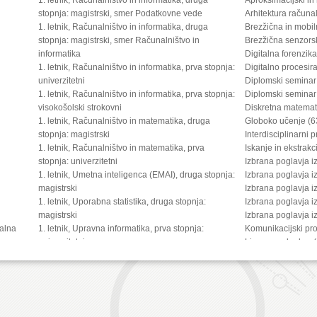
stopnja: magistrski, smer Podatkovne vede
Arhitektura računa
1. letnik, Računalništvo in informatika, druga
Brezžična in mobi
stopnja: magistrski, smer Računalništvo in
Brezžična senzors
informatika
Digitalna forenzik
1. letnik, Računalništvo in informatika, prva stopnja:
Digitalno procesir
univerzitetni
Diplomski seminar
1. letnik, Računalništvo in informatika, prva stopnja:
Diplomski seminar
visokošolski strokovni
Diskretna matemat
1. letnik, Računalništvo in matematika, druga
Globoko učenje (6
stopnja: magistrski
Interdisciplinarni 
1. letnik, Računalništvo in matematika, prva
Iskanje in ekstrakc
stopnja: univerzitetni
Izbrana poglavja i
1. letnik, Umetna inteligenca (EMAI), druga stopnja:
Izbrana poglavja i
magistrski
Izbrana poglavja i
1. letnik, Uporabna statistika, druga stopnja:
Izbrana poglavja i
magistrski
Izbrana poglavja 
kalna
1. letnik, Upravna informatika, prva stopnja:
Komunikacijski pro
ica
univerzitetni
Linearna algebra 
2. letnik, Digitalno jezikoslovje, druga stopnja:
Matematično model
magistrski
Matematika 2 (635
2. letnik, Multimedija, druga stopnja: magistrski
Multimedijske vse
2. letnik, Multimedija, prva stopnja: univerzitetni
Načrtovanje digita
2. letnik, Računalništvo in informatika (4 letni), tretja
Napredna računaln