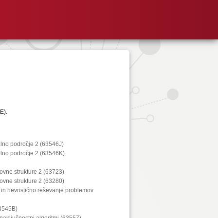
E).
alno področje 2 (63546J)
alno področje 2 (63546K)
kovne strukture 2 (63723)
kovne strukture 2 (63280)
 in hevristično reševanje problemov
63545B)
 naključnostni algoritmi (63557)