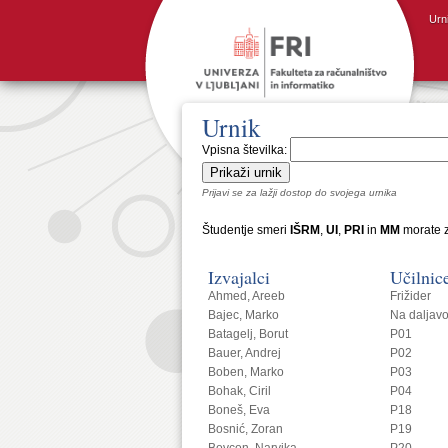
Urn
Urnik
Vpisna številka:
Prijavi se za lažji dostop do svojega urnika
Študentje smeri
IŠRM
,
UI
,
PRI
in
MM
morate z
Izvajalci
Učilnic
Ahmed, Areeb
Frižider
Bajec, Marko
Na daljav
Batagelj, Borut
P01
Bauer, Andrej
P02
Boben, Marko
P03
Bohak, Ciril
P04
Boneš, Eva
P18
Bosnić, Zoran
P19
Bovcon, Narvika
P20