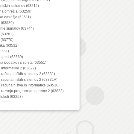
lniških sistemov (63212)
lna omrežja (63259)
ka omrežja (63511)
a (63530)
anje signalov (63744)
 (63281)
 (63770)
ika (63532)
3561)
projekti (63569)
ija podatkov s spleta (63551)
z informatike 2 (63827)
z računalniških sistemov 2 (63831)
z računalniških sistemov 2 (63831A)
z računalništva in informatike (63536)
iz razvoja programske opreme 2 (63833)
tokoli (63258)
(63207)
iranje (63219)
67)
bine (63288)
lnih naprav (63729)
iška grafika (63553)