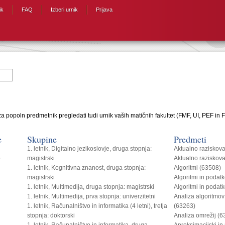
ik
FAQ
Izberi urnik
Prijava
a popoln predmetnik pregledati tudi urnik vaših matičnih fakultet (FMF, UI, PEF in F
e
Skupine
Predmeti
1. letnik, Digitalno jezikoslovje, druga stopnja:
Aktualno raziskov
o
magistrski
Aktualno raziskov
1. letnik, Kognitivna znanost, druga stopnja:
Algoritmi (63508)
magistrski
Algoritmi in podat
1. letnik, Multimedija, druga stopnja: magistrski
Algoritmi in podat
1. letnik, Multimedija, prva stopnja: univerzitetni
Analiza algoritmov
1. letnik, Računalništvo in informatika (4 letni), tretja
(63263)
stopnja: doktorski
Analiza omrežij (
1. letnik, Računalništvo in informatika, druga
Aproksimacijski in