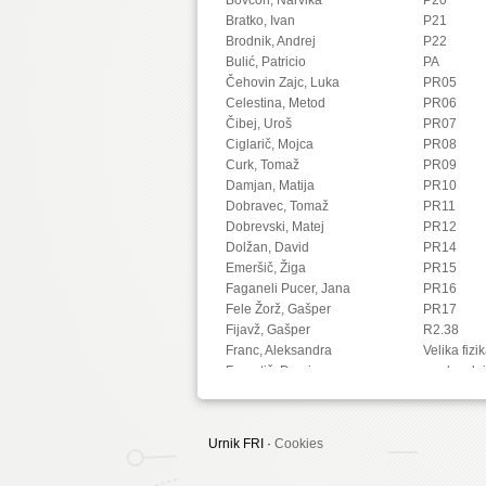
Bratko, Ivan
P21
Brodnik, Andrej
P22
Bulić, Patricio
PA
Čehovin Zajc, Luka
PR05
Celestina, Metod
PR06
Čibej, Uroš
PR07
Ciglarič, Mojca
PR08
Curk, Tomaž
PR09
Damjan, Matija
PR10
Dobravec, Tomaž
PR11
Dobrevski, Matej
PR12
Dolžan, David
PR14
Emeršič, Žiga
PR15
Faganeli Pucer, Jana
PR16
Fele Žorž, Gašper
PR17
Fijavž, Gašper
R2.38
Franc, Aleksandra
Velika fizi
Franetič, Damir
predavaln
Fučka, Matic
Fujs, Damjan
Fürst, Luka
Urnik FRI ·
Cookies
Gec, Sandi
Gomišček, Rok