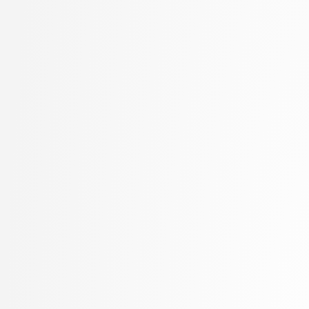
Kunšič, Nina
stopnja: univerzitetni
Lampe, Ajda
3. letnik, Upravna infor
Lavbič, Dejan
univerzitetni
Lazar, Timotej
4. letnik, Računalništvo i
Lebar Bajec, Iztok
stopnja: doktorski
Lesar, Žiga
Leskovec, Luka
Lotrič, Uroš
Lozar, Andrej
Machidon, Octavian Mihai
Marinković, Mila
Marolt, Matija
Meden, Blaž
Mesarič Štesl, Daša
Mihelič, Jurij
Modic, David
Moškon, Miha
Možina, Martin
Mraz, Miha
Muhovič, Jon
MUR, Urban
Nabergoj, David
Oblak, Polona