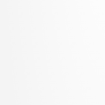
Zupan, Blaž