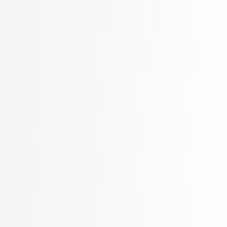
Oblak, Tim
Ogrizović, Saša
Pančur, Matjaž
Peer, Peter
Pejović, Veljko
Pelhan, Jer
Pesek, Matevž
Pičulin, Matej
Pilipović, Ratko
Pirnar, Žiga
Poličar, Pavlin Gregor
Poženel, Marko
PROSTO, PROSTO
Pušnik, Žiga
rezervirano, rezervirano
Robič, Borut
Robnik Šikonja, Marko
Rožanc, Igor
Rozman, Robert
Rupnik, Rok
Sadikov, Aleksander
Šajn, Luka
Skočaj, Danijel
Škvorc, Tadej