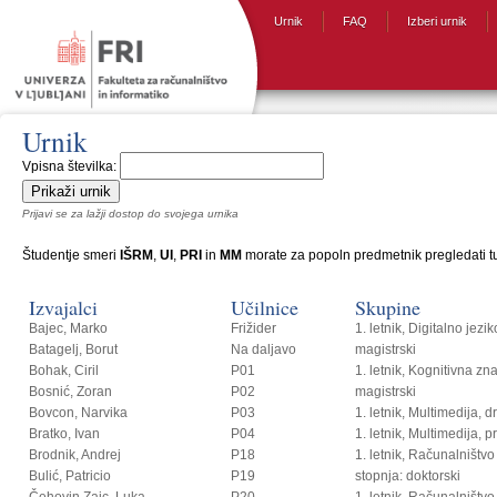
Urnik
FAQ
Izberi urnik
Urnik
Vpisna številka:
Prijavi se za lažji dostop do svojega urnika
Študentje smeri
IŠRM
,
UI
,
PRI
in
MM
morate za popoln predmetnik pregledati tud
Izvajalci
Učilnice
Skupine
Bajec, Marko
Frižider
1. letnik, Digitalno jezi
Batagelj, Borut
Na daljavo
magistrski
Bohak, Ciril
P01
1. letnik, Kognitivna zn
Bosnić, Zoran
P02
magistrski
Bovcon, Narvika
P03
1. letnik, Multimedija, 
Bratko, Ivan
P04
1. letnik, Multimedija, p
Brodnik, Andrej
P18
1. letnik, Računalništvo i
Bulić, Patricio
P19
stopnja: doktorski
Čehovin Zajc, Luka
P20
1. letnik, Računalništvo