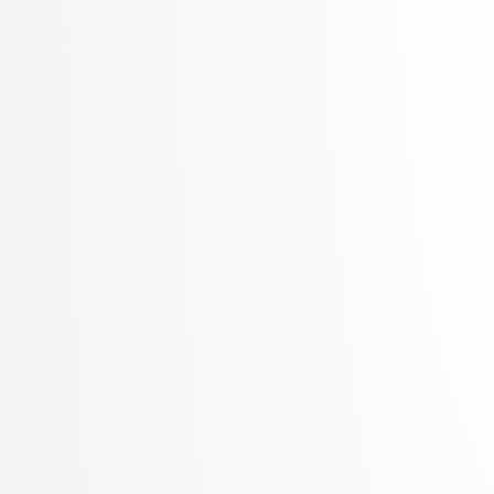
Sluga, Davor
Solina, Franc
Špendl, Martin
Špetič, Aleš
Stankovski, Vlado
Stanovnik, Lidija
Šter, Branko
Štrumbelj, Erik
Teran, Simon
Trček, Denis
Vavpotič, Damjan
Veljković, Kristina
Vezočnik, Melanija
Virk, Žiga
Vračar, Petar
Žabkar, Jure
Žagar, Aleš
Zalar, Aljaž
Žerovnik Mekuč, Manca
Zimic, Nikolaj
Žitnik, Slavko
Zrnec, Aljaž
Žunkovič, Bojan