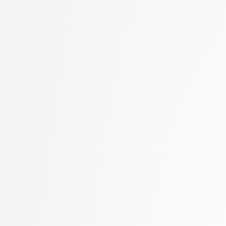
Hočevar, Tomaž
stopnja: magistrski, s
Hovelja, Tomaž
2. letnik, Računalništvo
Huč, Aleks
stopnja: magistrski, sm
Hvala, Aljaž
informatika
Jager, Franc
2. letnik, Računalništvo
Jaklič, Aleš
univerzitetni
Janež, Miha
2. letnik, Računalništvo
Jelenc, David
visokošolski strokovni
Jurič, Matjaž
2. letnik, Računalništv
Jurišić, Aleksandar
stopnja: magistrski
Kavčič, Alenka
2. letnik, Računalništv
Kerševan, Borut Paul
stopnja: univerzitetni
Kink, Peter Marijan
2. letnik, Umetna intel
Klanjšček, Klemen
magistrski, smer Podat
Klemenc, Bojan
2. letnik, Uporabna stat
Klisara, Jelena
magistrski
Knez, Benjamin
2. letnik, Upravna infor
Knez, Timotej
univerzitetni
Kobal, Damjan
3. letnik, Multimedija, p
Kochovski, Petar
3. letnik, Računalništvo
Kokošar, Jaka
univerzitetni
Koloski, Boshko
3. letnik, Računalništvo
Kristan, Matej
visokošolski strokovni
Kukar, Matjaž
3. letnik, Računalništv