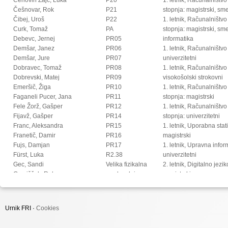
Češnovar, Rok
P21
stopnja: magistrski, s
Čibej, Uroš
P22
1. letnik, Računalništvo
Curk, Tomaž
PA
stopnja: magistrski, sm
Debevc, Jernej
PR05
informatika
Demšar, Janez
PR06
1. letnik, Računalništvo
Demšar, Jure
PR07
univerzitetni
Dobravec, Tomaž
PR08
1. letnik, Računalništvo
Dobrevski, Matej
PR09
visokošolski strokovni
Emeršič, Žiga
PR10
1. letnik, Računalništv
Faganeli Pucer, Jana
PR11
stopnja: magistrski
Fele Žorž, Gašper
PR12
1. letnik, Računalništv
Fijavž, Gašper
PR14
stopnja: univerzitetni
Franc, Aleksandra
PR15
1. letnik, Uporabna stat
Franetič, Damir
PR16
magistrski
Fujs, Damjan
PR17
1. letnik, Upravna infor
Fürst, Luka
R2.38
univerzitetni
Gec, Sandi
Velika fizikalna
2. letnik, Digitalno jezi
Gomišček, Rok
predavalnica
magistrski
Goričan, Peter
2. letnik, Multimedija, 
Gosar, Žiga
2. letnik, Multimedija, p
Grohar, Miha
2. letnik, Računalništvo i
Urnik FRI ·
Cookies
Groznik, Vida
stopnja: doktorski
Halužan Vasle, Ana
2. letnik, Računalništvo