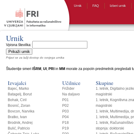
Urnik
FAQ
Izberi urnik
Urnik
Vpisna številka:
Prijavi se za lažji dostop do svojega urnika
Študentje smeri
IŠRM
,
UI
,
PRI
in
MM
morate za popoln predmetnik pregledati tud
Izvajalci
Učilnice
Skupine
Bajec, Marko
Frižider
1. letnik, Digitalno jezi
Batagelj, Borut
Na daljavo
magistrski
Bohak, Ciril
P01
1. letnik, Kognitivna zn
Bosnić, Zoran
P02
magistrski
Bovcon, Narvika
P03
1. letnik, Multimedija, 
Bratko, Ivan
P04
1. letnik, Multimedija, p
Brodnik, Andrej
P18
1. letnik, Računalništvo i
Bulić, Patricio
P19
stopnja: doktorski
Čehovin Zajc, Luka
P20
1. letnik, Računalništvo