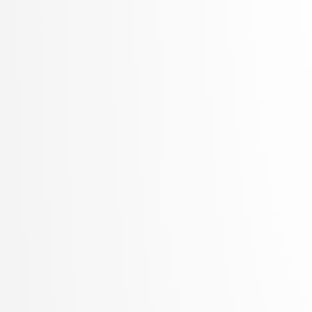
Sluga, Davor
Solina, Franc
Špendl, Martin
Špetič, Aleš
Stankovski, Vlado
Stanovnik, Lidija
Šter, Branko
Štrumbelj, Erik
Teran, Simon
Trček, Denis
Vavpotič, Damjan
Veljković, Kristina
Vezočnik, Melanija
Virk, Žiga
Vračar, Petar
Žabkar, Jure
Žagar, Aleš
Zalar, Aljaž
Žerovnik Mekuč, Manca
Zimic, Nikolaj
Žitnik, Slavko
Zrnec, Aljaž
Žunkovič, Bojan