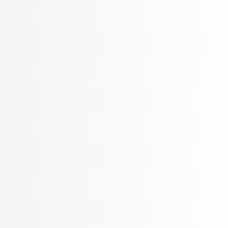
Oblak, Tim
Ogrizović, Saša
Pančur, Matjaž
Peer, Peter
Pejović, Veljko
Pelhan, Jer
Pesek, Matevž
Pičulin, Matej
Pilipović, Ratko
Pirnar, Žiga
Poličar, Pavlin Gregor
Poženel, Marko
PROSTO, PROSTO
Pušnik, Žiga
rezervirano, rezervirano
Robič, Borut
Robnik Šikonja, Marko
Rožanc, Igor
Rozman, Robert
Rupnik, Rok
Sadikov, Aleksander
Šajn, Luka
Skočaj, Danijel
Škvorc, Tadej