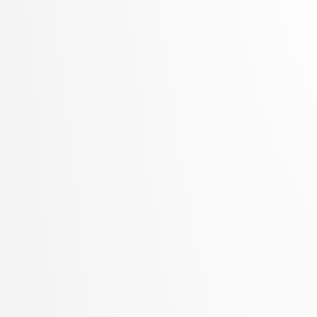
Zupan, Blaž