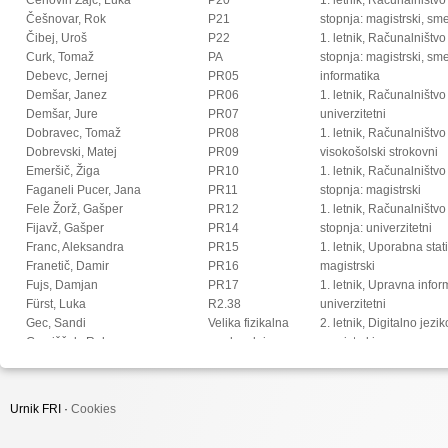
Češnovar, Rok
P21
stopnja: magistrski, s
Čibej, Uroš
P22
1. letnik, Računalništvo
Curk, Tomaž
PA
stopnja: magistrski, sm
Debevc, Jernej
PR05
informatika
Demšar, Janez
PR06
1. letnik, Računalništvo
Demšar, Jure
PR07
univerzitetni
Dobravec, Tomaž
PR08
1. letnik, Računalništvo
Dobrevski, Matej
PR09
visokošolski strokovni
Emeršič, Žiga
PR10
1. letnik, Računalništv
Faganeli Pucer, Jana
PR11
stopnja: magistrski
Fele Žorž, Gašper
PR12
1. letnik, Računalništv
Fijavž, Gašper
PR14
stopnja: univerzitetni
Franc, Aleksandra
PR15
1. letnik, Uporabna stat
Franetič, Damir
PR16
magistrski
Fujs, Damjan
PR17
1. letnik, Upravna infor
Fürst, Luka
R2.38
univerzitetni
Gec, Sandi
Velika fizikalna
2. letnik, Digitalno jezi
Gomišček, Rok
predavalnica
magistrski
Goričan, Peter
2. letnik, Multimedija, 
Gosar, Žiga
2. letnik, Multimedija, p
Grohar, Miha
2. letnik, Računalništvo i
Urnik FRI ·
Cookies
Groznik, Vida
stopnja: doktorski
Halužan Vasle, Ana
2. letnik, Računalništvo