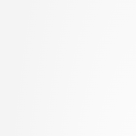
Hočevar, Tomaž
stopnja: magistrski, s
Hovelja, Tomaž
2. letnik, Računalništvo
Huč, Aleks
stopnja: magistrski, sm
Hvala, Aljaž
informatika
Jager, Franc
2. letnik, Računalništvo
Jaklič, Aleš
univerzitetni
Janež, Miha
2. letnik, Računalništvo
Jelenc, David
visokošolski strokovni
Jurič, Matjaž
2. letnik, Računalništv
Jurišić, Aleksandar
stopnja: magistrski
Kavčič, Alenka
2. letnik, Računalništv
Kerševan, Borut Paul
stopnja: univerzitetni
Kink, Peter Marijan
2. letnik, Umetna intel
Klanjšček, Klemen
magistrski, smer Podat
Klemenc, Bojan
2. letnik, Uporabna stat
Klisara, Jelena
magistrski
Knez, Benjamin
2. letnik, Upravna infor
Knez, Timotej
univerzitetni
Kobal, Damjan
3. letnik, Multimedija, p
Kochovski, Petar
3. letnik, Računalništvo
Kokošar, Jaka
univerzitetni
Koloski, Boshko
3. letnik, Računalništvo
Kristan, Matej
visokošolski strokovni
Kukar, Matjaž
3. letnik, Računalništv