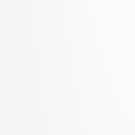
Zupan, Blaž