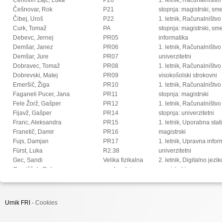
Češnovar, Rok
P21
stopnja: magistrski, s
Čibej, Uroš
P22
1. letnik, Računalništvo
Curk, Tomaž
PA
stopnja: magistrski, sm
Debevc, Jernej
PR05
informatika
Demšar, Janez
PR06
1. letnik, Računalništvo
Demšar, Jure
PR07
univerzitetni
Dobravec, Tomaž
PR08
1. letnik, Računalništvo
Dobrevski, Matej
PR09
visokošolski strokovni
Emeršič, Žiga
PR10
1. letnik, Računalništv
Faganeli Pucer, Jana
PR11
stopnja: magistrski
Fele Žorž, Gašper
PR12
1. letnik, Računalništv
Fijavž, Gašper
PR14
stopnja: univerzitetni
Franc, Aleksandra
PR15
1. letnik, Uporabna stat
Franetič, Damir
PR16
magistrski
Fujs, Damjan
PR17
1. letnik, Upravna infor
Fürst, Luka
R2.38
univerzitetni
Gec, Sandi
Velika fizikalna
2. letnik, Digitalno jezi
Gomišček, Rok
predavalnica
magistrski
Goričan, Peter
2. letnik, Multimedija, 
Gosar, Žiga
2. letnik, Multimedija, p
Grohar, Miha
2. letnik, Računalništvo i
Urnik FRI ·
Cookies
Groznik, Vida
stopnja: doktorski
Halužan Vasle, Ana
2. letnik, Računalništvo