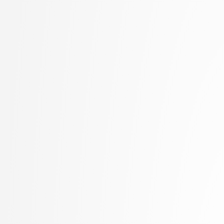
Kunšič, Nina
stopnja: univerzitetni
Lampe, Ajda
3. letnik, Upravna infor
Lavbič, Dejan
univerzitetni
Lazar, Timotej
4. letnik, Računalništvo i
Lebar Bajec, Iztok
stopnja: doktorski
Lesar, Žiga
Leskovec, Luka
Lotrič, Uroš
Lozar, Andrej
Machidon, Octavian Mihai
Marinković, Mila
Marolt, Matija
Meden, Blaž
Mesarič Štesl, Daša
Mihelič, Jurij
Modic, David
Moškon, Miha
Možina, Martin
Mraz, Miha
Muhovič, Jon
MUR, Urban
Nabergoj, David
Oblak, Polona