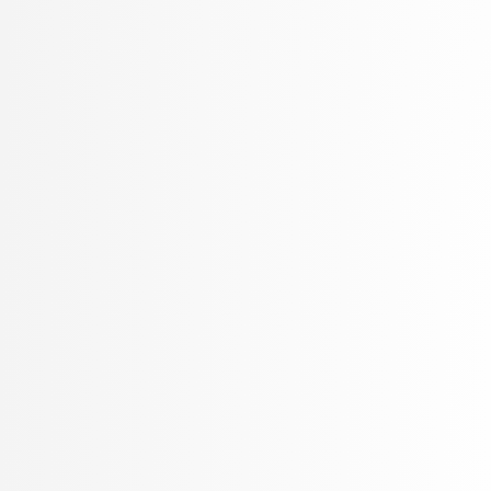
Oblak, Tim
Ogrizović, Saša
Pančur, Matjaž
Peer, Peter
Pejović, Veljko
Pelhan, Jer
Pesek, Matevž
Pičulin, Matej
Pilipović, Ratko
Pirnar, Žiga
Poličar, Pavlin Gregor
Poženel, Marko
PROSTO, PROSTO
Pušnik, Žiga
rezervirano, rezervirano
Robič, Borut
Robnik Šikonja, Marko
Rožanc, Igor
Rozman, Robert
Rupnik, Rok
Sadikov, Aleksander
Šajn, Luka
Skočaj, Danijel
Škvorc, Tadej