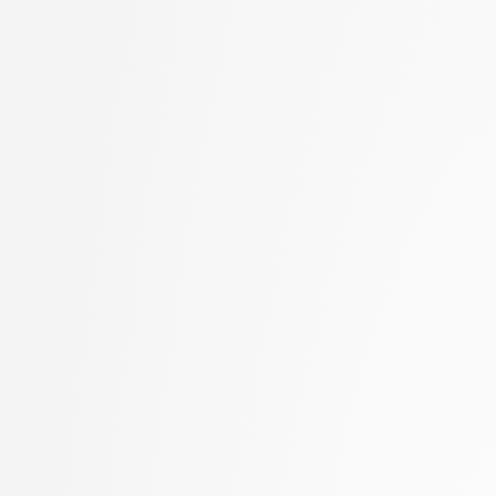
Hočevar, Tomaž
stopnja: magistrski, s
Hovelja, Tomaž
2. letnik, Računalništvo
Huč, Aleks
stopnja: magistrski, sm
Hvala, Aljaž
informatika
Jager, Franc
2. letnik, Računalništvo
Jaklič, Aleš
univerzitetni
Janež, Miha
2. letnik, Računalništvo
Jelenc, David
visokošolski strokovni
Jurič, Matjaž
2. letnik, Računalništv
Jurišić, Aleksandar
stopnja: magistrski
Kavčič, Alenka
2. letnik, Računalništv
Kerševan, Borut Paul
stopnja: univerzitetni
Kink, Peter Marijan
2. letnik, Umetna intel
Klanjšček, Klemen
magistrski, smer Podat
Klemenc, Bojan
2. letnik, Uporabna stat
Klisara, Jelena
magistrski
Knez, Benjamin
2. letnik, Upravna infor
Knez, Timotej
univerzitetni
Kobal, Damjan
3. letnik, Multimedija, p
Kochovski, Petar
3. letnik, Računalništvo
Kokošar, Jaka
univerzitetni
Koloski, Boshko
3. letnik, Računalništvo
Kristan, Matej
visokošolski strokovni
Kukar, Matjaž
3. letnik, Računalništv