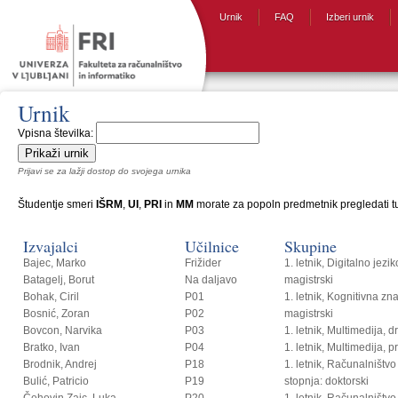
Urnik
FAQ
Izberi urnik
Urnik
Vpisna številka:
Prijavi se za lažji dostop do svojega urnika
Študentje smeri
IŠRM
,
UI
,
PRI
in
MM
morate za popoln predmetnik pregledati tud
Izvajalci
Učilnice
Skupine
Bajec, Marko
Frižider
1. letnik, Digitalno jezi
Batagelj, Borut
Na daljavo
magistrski
Bohak, Ciril
P01
1. letnik, Kognitivna zn
Bosnić, Zoran
P02
magistrski
Bovcon, Narvika
P03
1. letnik, Multimedija, 
Bratko, Ivan
P04
1. letnik, Multimedija, p
Brodnik, Andrej
P18
1. letnik, Računalništvo i
Bulić, Patricio
P19
stopnja: doktorski
Čehovin Zajc, Luka
P20
1. letnik, Računalništvo