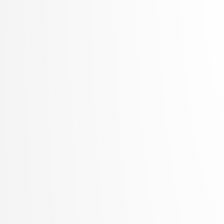
Sluga, Davor
Solina, Franc
Špendl, Martin
Špetič, Aleš
Stankovski, Vlado
Stanovnik, Lidija
Šter, Branko
Štrumbelj, Erik
Teran, Simon
Trček, Denis
Vavpotič, Damjan
Veljković, Kristina
Vezočnik, Melanija
Virk, Žiga
Vračar, Petar
Žabkar, Jure
Žagar, Aleš
Zalar, Aljaž
Žerovnik Mekuč, Manca
Zimic, Nikolaj
Žitnik, Slavko
Zrnec, Aljaž
Žunkovič, Bojan