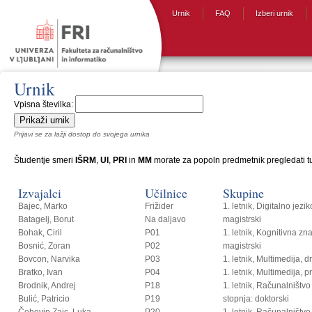
Urnik
FAQ
Izberi urnik
Urnik
Vpisna številka:
Prijavi se za lažji dostop do svojega urnika
Študentje smeri
IŠRM
,
UI
,
PRI
in
MM
morate za popoln predmetnik pregledati tud
Izvajalci
Učilnice
Skupine
Bajec, Marko
Frižider
1. letnik, Digitalno jezi
Batagelj, Borut
Na daljavo
magistrski
Bohak, Ciril
P01
1. letnik, Kognitivna zn
Bosnić, Zoran
P02
magistrski
Bovcon, Narvika
P03
1. letnik, Multimedija, 
Bratko, Ivan
P04
1. letnik, Multimedija, p
Brodnik, Andrej
P18
1. letnik, Računalništvo i
Bulić, Patricio
P19
stopnja: doktorski
Čehovin Zajc, Luka
P20
1. letnik, Računalništvo