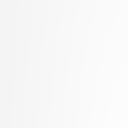
Kunšič, Nina
stopnja: univerzitetni
Lampe, Ajda
3. letnik, Upravna infor
Lavbič, Dejan
univerzitetni
Lazar, Timotej
4. letnik, Računalništvo i
Lebar Bajec, Iztok
stopnja: doktorski
Lesar, Žiga
Leskovec, Luka
Lotrič, Uroš
Lozar, Andrej
Machidon, Octavian Mihai
Marinković, Mila
Marolt, Matija
Meden, Blaž
Mesarič Štesl, Daša
Mihelič, Jurij
Modic, David
Moškon, Miha
Možina, Martin
Mraz, Miha
Muhovič, Jon
MUR, Urban
Nabergoj, David
Oblak, Polona