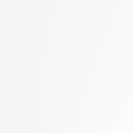
Hočevar, Tomaž
stopnja: magistrski, s
Hovelja, Tomaž
2. letnik, Računalništvo
Huč, Aleks
stopnja: magistrski, sm
Hvala, Aljaž
informatika
Jager, Franc
2. letnik, Računalništvo
Jaklič, Aleš
univerzitetni
Janež, Miha
2. letnik, Računalništvo
Jelenc, David
visokošolski strokovni
Jurič, Matjaž
2. letnik, Računalništv
Jurišić, Aleksandar
stopnja: magistrski
Kavčič, Alenka
2. letnik, Računalništv
Kerševan, Borut Paul
stopnja: univerzitetni
Kink, Peter Marijan
2. letnik, Umetna intel
Klanjšček, Klemen
magistrski, smer Podat
Klemenc, Bojan
2. letnik, Uporabna stat
Klisara, Jelena
magistrski
Knez, Benjamin
2. letnik, Upravna infor
Knez, Timotej
univerzitetni
Kobal, Damjan
3. letnik, Multimedija, p
Kochovski, Petar
3. letnik, Računalništvo
Kokošar, Jaka
univerzitetni
Koloski, Boshko
3. letnik, Računalništvo
Kristan, Matej
visokošolski strokovni
Kukar, Matjaž
3. letnik, Računalništv