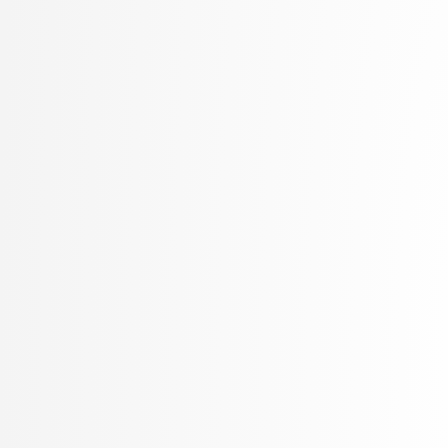
Oblak, Tim
Ogrizović, Saša
Pančur, Matjaž
Peer, Peter
Pejović, Veljko
Pelhan, Jer
Pesek, Matevž
Pičulin, Matej
Pilipović, Ratko
Pirnar, Žiga
Poličar, Pavlin Gregor
Poženel, Marko
PROSTO, PROSTO
Pušnik, Žiga
rezervirano, rezervirano
Robič, Borut
Robnik Šikonja, Marko
Rožanc, Igor
Rozman, Robert
Rupnik, Rok
Sadikov, Aleksander
Šajn, Luka
Skočaj, Danijel
Škvorc, Tadej