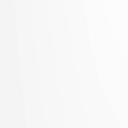
Zupan, Blaž