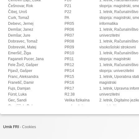
Češnovar, Rok
P21
stopnja: magistrski, s
Čibej, Uroš
P22
1. letnik, Računalništvo
Curk, Tomaž
PA
stopnja: magistrski, sm
Debevc, Jernej
PR05
informatika
Demšar, Janez
PR06
1. letnik, Računalništvo
Demšar, Jure
PR07
univerzitetni
Dobravec, Tomaž
PR08
1. letnik, Računalništvo
Dobrevski, Matej
PR09
visokošolski strokovni
Emeršič, Žiga
PR10
1. letnik, Računalništv
Faganeli Pucer, Jana
PR11
stopnja: magistrski
Fele Žorž, Gašper
PR12
1. letnik, Računalništv
Fijavž, Gašper
PR14
stopnja: univerzitetni
Franc, Aleksandra
PR15
1. letnik, Uporabna stat
Franetič, Damir
PR16
magistrski
Fujs, Damjan
PR17
1. letnik, Upravna infor
Fürst, Luka
R2.38
univerzitetni
Gec, Sandi
Velika fizikalna
2. letnik, Digitalno jezi
Gomišček, Rok
predavalnica
magistrski
Goričan, Peter
2. letnik, Multimedija, 
Gosar, Žiga
2. letnik, Multimedija, p
Grohar, Miha
2. letnik, Računalništvo i
Urnik FRI ·
Cookies
Groznik, Vida
stopnja: doktorski
Halužan Vasle, Ana
2. letnik, Računalništvo