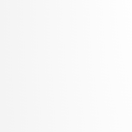
Žabkar, Jure
Žagar, Aleš
Zalar, Aljaž
Zavrtanik, Vitjan
Žerovnik Mekuč, Manca
Zimic, Nikolaj
ŽITKO, ROK
Žitnik, Slavko
Zrnec, Aljaž
Žunkovič, Bojan
Zupan, Blaž