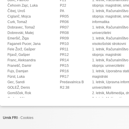
Čehovin Zajc, Luka
P22
stopnja: magistrski, s
Čibej, Uroš
PA
1. letnik, Računalništvo
Ciglarič, Mojca
PR05
stopnja: magistrski, sm
Curk, Tomaž
PR06
informatika
Dobravec, Tomaž
PR07
1. letnik, Računalništvo
Dobrevski, Matej
PR08
univerzitetni
Emeršič, Žiga
PR09
1. letnik, Računalništvo
Faganeli Pucer, Jana
PR10
visokošolski strokovni
Fele Žorž, Gašper
PR11
1. letnik, Računalništv
Fijavž, Gašper
PR12
stopnja: magistrski
Franc, Aleksandra
PR14
1. letnik, Računalništv
Franetič, Damir
PR15
stopnja: univerzitetni
Fujs, Damjan
PR16
1. letnik, Uporabna stat
Fürst, Luka
PR17
magistrski
Gec, Sandi
Predavalnica B
1. letnik, Upravna infor
GOLEŽ, Denis
R2.38
univerzitetni
Gomišček, Rok
2. letnik, Multimedija, 
Grohar, Miha
2. letnik, Multimedija, p
Guid, Matej
2. letnik, Računalništvo i
Hočevar, Tomaž
stopnja: doktorski
Hovelja, Tomaž
2. letnik, Računalništvo
Urnik FRI ·
Cookies
Huč, Aleks
stopnja: magistrski, s
Ilc, Nejc
2. letnik, Računalništvo