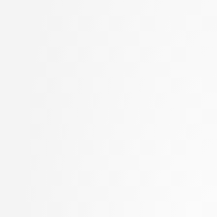
Jager, Franc
stopnja: magistrski, sm
Jaklič, Aleš
informatika
Janež, Miha
2. letnik, Računalništvo
Jelenc, David
univerzitetni
Jurišić, Aleksandar
2. letnik, Računalništvo
Kavčič, Alenka
visokošolski strokovni
Kink, Peter Marijan
2. letnik, Računalništv
Klanjšček, Klemen
stopnja: magistrski
Klemenc, Bojan
2. letnik, Računalništv
Klinar, Miha
stopnja: univerzitetni
Kochovski, Petar
2. letnik, Uporabna stat
Kokošar, Jaka
magistrski
Koprivec, Miran
2. letnik, Upravna infor
Kos, Andrej
univerzitetni
Košir, Domen
3. letnik, Multimedija, p
Kristan, Matej
3. letnik, Računalništvo
Kukar, Matjaž
univerzitetni
Lapanja, Iztok
3. letnik, Računalništvo
Lavbič, Dejan
visokošolski strokovni
Lesar, Žiga
3. letnik, Računalništv
Leskovec, Jure
stopnja: univerzitetni
Lotrič, Uroš
3. letnik, Upravna infor
Lukežič, Alan
univerzitetni
Machidon, Octavian Mihai