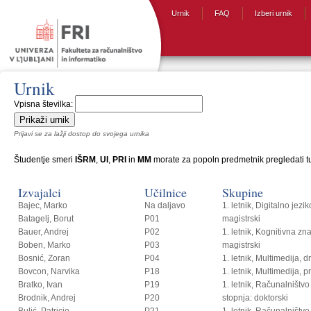
Urnik
FAQ
Izberi urnik
Urnik
Vpisna številka:
Prijavi se za lažji dostop do svojega urnika
Študentje smeri
IŠRM
,
UI
,
PRI
in
MM
morate za popoln predmetnik pregledati tud
Izvajalci
Učilnice
Skupine
Bajec, Marko
Na daljavo
1. letnik, Digitalno jezi
Batagelj, Borut
P01
magistrski
Bauer, Andrej
P02
1. letnik, Kognitivna zn
Boben, Marko
P03
magistrski
Bosnić, Zoran
P04
1. letnik, Multimedija, 
Bovcon, Narvika
P18
1. letnik, Multimedija, p
Bratko, Ivan
P19
1. letnik, Računalništvo i
Brodnik, Andrej
P20
stopnja: doktorski
Bulić, Patricio
P21
1. letnik, Računalništvo