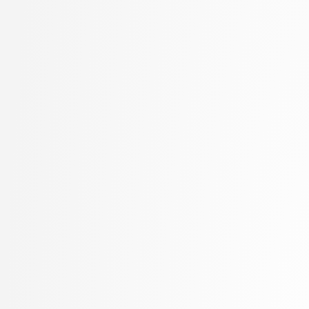
Marolt, Matija
Mayr, Mojca
Meden, Blaž
Mesarič Štesl, Daša
Mihelič, Jurij
MLAKAR, PETER
Moškon, Miha
Mraz, Miha
Oblak, Polona
Omanović, Amra
Pančur, Matjaž
Peer, Peter
Pesek, Matevž
Pičulin, Matej
Pilipović, Ratko
Pogačnik, Matevž
Poženel, Marko
PROSTO, PROSTO
Pušnik, Žiga
rezervirano, rezervirano
Robič, Borut
Robnik Šikonja, Marko
Rožanc, Igor