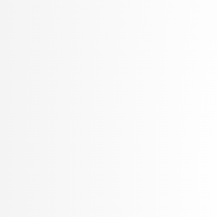
Rozman, Robert
Rupnik, Rok
Rus, Gregor
Sadikov, Aleksander
Šajn, Luka
Skočaj, Danijel
Škvorc, Tadej
Slivnik, Boštjan
Sluga, Davor
Smrdel, Aleš
Solina, Franc
Špendl, Martin
Stankovski, Vlado
Šter, Branko
STOJMENOVA, Emilija
Šubelj, Lovro
Tomašević, Darian
Toplak, Marko
Tuta, Jure
Vavpotič, Damjan
Veljković, Kristina
Virk, Žiga
Vitek, Matej
Vuk, Martin