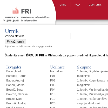
Urnik
FAQ
Izberi urnik
Urnik
Vpisna številka:
Prijavi se za lažji dostop do svojega urnika
Študentje smeri
IŠRM
,
UI
,
PRI
in
MM
morate za popoln predmetnik pregledati tud
Izvajalci
Učilnice
Skupine
Bajec, Marko
Na daljavo
1. letnik, Digitalno jezi
Batagelj, Borut
P01
magistrski
Bauer, Andrej
P02
1. letnik, Kognitivna zn
Boben, Marko
P03
magistrski
Bosnić, Zoran
P04
1. letnik, Multimedija, 
Bovcon, Narvika
P18
1. letnik, Multimedija, p
Bratko, Ivan
P19
1. letnik, Računalništvo i
Brodnik, Andrej
P20
stopnja: doktorski
Bulić, Patricio
P21
1. letnik, Računalništvo