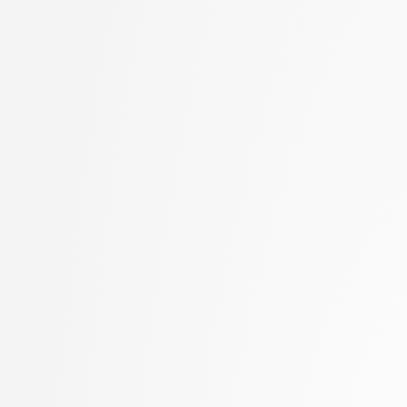
Jager, Franc
stopnja: magistrski, sm
Jaklič, Aleš
informatika
Janež, Miha
2. letnik, Računalništvo
Jelenc, David
univerzitetni
Jurišić, Aleksandar
2. letnik, Računalništvo
Kavčič, Alenka
visokošolski strokovni
Kink, Peter Marijan
2. letnik, Računalništv
Klanjšček, Klemen
stopnja: magistrski
Klemenc, Bojan
2. letnik, Računalništv
Klinar, Miha
stopnja: univerzitetni
Kochovski, Petar
2. letnik, Uporabna stat
Kokošar, Jaka
magistrski
Koprivec, Miran
2. letnik, Upravna infor
Kos, Andrej
univerzitetni
Košir, Domen
3. letnik, Multimedija, p
Kristan, Matej
3. letnik, Računalništvo
Kukar, Matjaž
univerzitetni
Lapanja, Iztok
3. letnik, Računalništvo
Lavbič, Dejan
visokošolski strokovni
Lesar, Žiga
3. letnik, Računalništv
Leskovec, Jure
stopnja: univerzitetni
Lotrič, Uroš
3. letnik, Upravna infor
Lukežič, Alan
univerzitetni
Machidon, Octavian Mihai