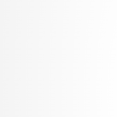
Rozman, Robert
Rupnik, Rok
Rus, Gregor
Sadikov, Aleksander
Šajn, Luka
Skočaj, Danijel
Škvorc, Tadej
Slivnik, Boštjan
Sluga, Davor
Smrdel, Aleš
Solina, Franc
Špendl, Martin
Stankovski, Vlado
Šter, Branko
STOJMENOVA, Emilija
Šubelj, Lovro
Tomašević, Darian
Toplak, Marko
Tuta, Jure
Vavpotič, Damjan
Veljković, Kristina
Virk, Žiga
Vitek, Matej
Vuk, Martin