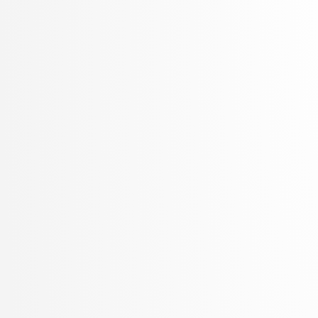
Žabkar, Jure
Žagar, Aleš
Zalar, Aljaž
Zavrtanik, Vitjan
Žerovnik Mekuč, Manca
Zimic, Nikolaj
ŽITKO, ROK
Žitnik, Slavko
Zrnec, Aljaž
Žunkovič, Bojan
Zupan, Blaž