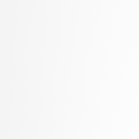
Marolt, Matija
Mayr, Mojca
Meden, Blaž
Mesarič Štesl, Daša
Mihelič, Jurij
MLAKAR, PETER
Moškon, Miha
Mraz, Miha
Oblak, Polona
Omanović, Amra
Pančur, Matjaž
Peer, Peter
Pesek, Matevž
Pičulin, Matej
Pilipović, Ratko
Pogačnik, Matevž
Poženel, Marko
PROSTO, PROSTO
Pušnik, Žiga
rezervirano, rezervirano
Robič, Borut
Robnik Šikonja, Marko
Rožanc, Igor