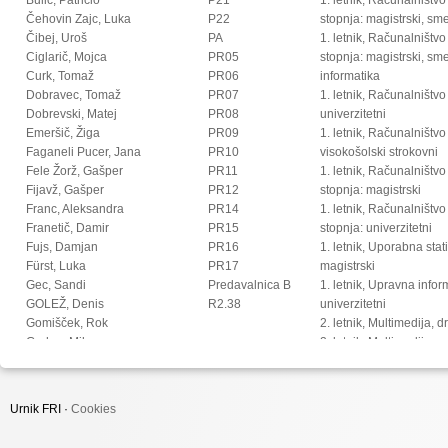
Čehovin Zajc, Luka
P22
stopnja: magistrski, s
Čibej, Uroš
PA
1. letnik, Računalništvo
Ciglarič, Mojca
PR05
stopnja: magistrski, sm
Curk, Tomaž
PR06
informatika
Dobravec, Tomaž
PR07
1. letnik, Računalništvo
Dobrevski, Matej
PR08
univerzitetni
Emeršič, Žiga
PR09
1. letnik, Računalništvo
Faganeli Pucer, Jana
PR10
visokošolski strokovni
Fele Žorž, Gašper
PR11
1. letnik, Računalništv
Fijavž, Gašper
PR12
stopnja: magistrski
Franc, Aleksandra
PR14
1. letnik, Računalništv
Franetič, Damir
PR15
stopnja: univerzitetni
Fujs, Damjan
PR16
1. letnik, Uporabna stat
Fürst, Luka
PR17
magistrski
Gec, Sandi
Predavalnica B
1. letnik, Upravna infor
GOLEŽ, Denis
R2.38
univerzitetni
Gomišček, Rok
2. letnik, Multimedija, 
Grohar, Miha
2. letnik, Multimedija, p
Guid, Matej
2. letnik, Računalništvo i
Hočevar, Tomaž
stopnja: doktorski
Hovelja, Tomaž
2. letnik, Računalništvo
Urnik FRI ·
Cookies
Huč, Aleks
stopnja: magistrski, s
Ilc, Nejc
2. letnik, Računalništvo