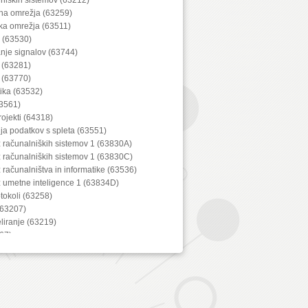
lna omrežja (63259)
ka omrežja (63511)
a (63530)
anje signalov (63744)
 (63281)
 (63770)
ika (63532)
3561)
projekti (64318)
ija podatkov s spleta (63551)
z računalniških sistemov 1 (63830A)
z računalniških sistemov 1 (63830C)
z računalništva in informatike (63536)
z umetne inteligence 1 (63834D)
tokoli (63258)
(63207)
iranje (63219)
67)
bine (63288)
lnih naprav (63729)
iška grafika (63553)
ačunalniškega vida (63552)
tika (63522)