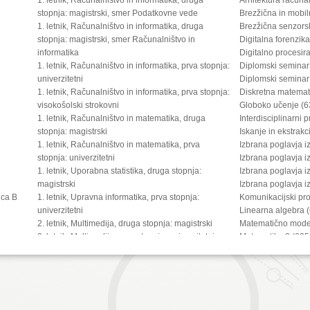
stopnja: magistrski, smer Podatkovne vede
Brezžična in mobi
1. letnik, Računalništvo in informatika, druga
Brezžična senzors
stopnja: magistrski, smer Računalništvo in
Digitalna forenzik
informatika
Digitalno procesir
1. letnik, Računalništvo in informatika, prva stopnja:
Diplomski seminar
univerzitetni
Diplomski seminar
1. letnik, Računalništvo in informatika, prva stopnja:
Diskretna matemat
visokošolski strokovni
Globoko učenje (6
1. letnik, Računalništvo in matematika, druga
Interdisciplinarni 
stopnja: magistrski
Iskanje in ekstrakc
1. letnik, Računalništvo in matematika, prva
Izbrana poglavja i
stopnja: univerzitetni
Izbrana poglavja i
1. letnik, Uporabna statistika, druga stopnja:
Izbrana poglavja i
magistrski
Izbrana poglavja i
ica B
1. letnik, Upravna informatika, prva stopnja:
Komunikacijski pro
univerzitetni
Linearna algebra 
2. letnik, Multimedija, druga stopnja: magistrski
Matematično model
2. letnik, Multimedija, prva stopnja: univerzitetni
Matematika 2 (635
2. letnik, Računalništvo in informatika (4 letni), tretja
Multimedijske vse
stopnja: doktorski
Načrtovanje digita
2. letnik, Računalništvo in informatika, druga
Napredna računaln
stopnja: magistrski, smer Podatkovne vede
Napredne metode r
2. letnik, Računalništvo in informatika, druga
Numerična matema