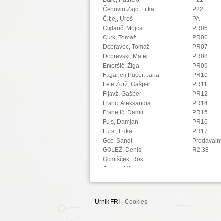
Čehovin Zajc, Luka
P22
Čibej, Uroš
PA
Ciglarič, Mojca
PR05
Curk, Tomaž
PR06
Dobravec, Tomaž
PR07
Dobrevski, Matej
PR08
Emeršič, Žiga
PR09
Faganeli Pucer, Jana
PR10
Fele Žorž, Gašper
PR11
Fijavž, Gašper
PR12
Franc, Aleksandra
PR14
Franetič, Damir
PR15
Fujs, Damjan
PR16
Fürst, Luka
PR17
Gec, Sandi
Predavaln
GOLEŽ, Denis
R2.38
Gomišček, Rok
Grohar, Miha
Guid, Matej
Hočevar, Tomaž
Hovelja, Tomaž
Urnik FRI ·
Cookies
Huč, Aleks
Ilc, Nejc