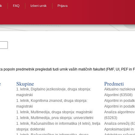
ik
FAQ
Izberi urnik
Prijava
a popoln predmetnik pregledati tudi urnik vaših matičnih fakultet (FMF, UI, PEF in F
e
Skupine
Predmeti
o
1. letnik, Digitalno jezikoslovje, druga stopnja:
Aktualno raziskova
magistrski
Algoritmi (63508)
1. letnik, Kognitivna znanost, druga stopnja:
Algoritmi in podat
magistrski
Algoritmi in podat
1. letnik, Multimedija, druga stopnja: magistrski
Analiza algoritmov
1. letnik, Multimedija, prva stopnja: univerzitetni
(63263)
1. letnik, Računalništvo in informatika (4 letni), tretja
Analiza omrežij (
stopnja: doktorski
Aproksimacijski in
1. letnik, Računalništvo in informatika, druga
Arhitektura računa