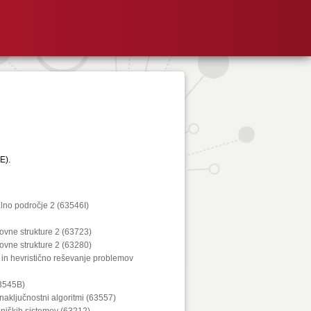
E).
lno področje 2 (63546I)
kovne strukture 2 (63723)
kovne strukture 2 (63280)
 in hevristično reševanje problemov
63545B)
 naključnostni algoritmi (63557)
lniških sistemov (63212)