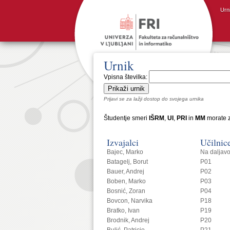
Urn
Urnik
Vpisna številka:
Prijavi se za lažji dostop do svojega urnika
Študentje smeri
IŠRM
,
UI
,
PRI
in
MM
morate z
Izvajalci
Učilnic
Bajec, Marko
Na daljav
Batagelj, Borut
P01
Bauer, Andrej
P02
Boben, Marko
P03
Bosnić, Zoran
P04
Bovcon, Narvika
P18
Bratko, Ivan
P19
Brodnik, Andrej
P20
Bulić, Patricio
P21