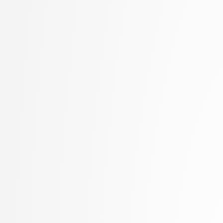
Marolt, Matija
Mayr, Mojca
Meden, Blaž
Mesarič Štesl, Daša
Mihelič, Jurij
MLAKAR, PETER
Moškon, Miha
Mraz, Miha
Oblak, Polona
Omanović, Amra
Pančur, Matjaž
Peer, Peter
Pesek, Matevž
Pičulin, Matej
Pilipović, Ratko
Pogačnik, Matevž
Poženel, Marko
PROSTO, PROSTO
Pušnik, Žiga
rezervirano, rezervirano
Robič, Borut
Robnik Šikonja, Marko
Rožanc, Igor