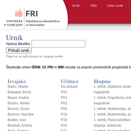
Urnik
FAQ
Izberi urnik
Urnik
Vpisna številka:
Prijavi se za lažji dostop do svojega urnika
Študentje smeri
IŠRM
,
UI
,
PRI
in
MM
morate za popoln predmetnik pregledati tud
Izvajalci
Učilnice
Skupine
Bajec, Marko
Na daljavo
1. letnik, Digitalno jezi
Batagelj, Borut
P01
magistrski
Bauer, Andrej
P02
1. letnik, Kognitivna zn
Boben, Marko
P03
magistrski
Bosnić, Zoran
P04
1. letnik, Multimedija, 
Bovcon, Narvika
P18
1. letnik, Multimedija, p
Bratko, Ivan
P19
1. letnik, Računalništvo i
Brodnik, Andrej
P20
stopnja: doktorski
Bulić, Patricio
P21
1. letnik, Računalništvo