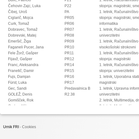
Čehovin Zajc, Luka
P22
stopnja: magistrski, s
Čibej, Uroš
PA
1. letnik, Računalništvo
Ciglarič, Mojca
PR05
stopnja: magistrski, sm
Curk, Tomaž
PR06
informatika
Dobravec, Tomaž
PR07
1. letnik, Računalništvo
Dobrevski, Matej
PR08
univerzitetni
Emeršič, Žiga
PR09
1. letnik, Računalništvo
Faganeli Pucer, Jana
PR10
visokošolski strokovni
Fele Žorž, Gašper
PR11
1. letnik, Računalništv
Fijavž, Gašper
PR12
stopnja: magistrski
Franc, Aleksandra
PR14
1. letnik, Računalništv
Franetič, Damir
PR15
stopnja: univerzitetni
Fujs, Damjan
PR16
1. letnik, Uporabna stat
Fürst, Luka
PR17
magistrski
Gec, Sandi
Predavalnica B
1. letnik, Upravna infor
GOLEŽ, Denis
R2.38
univerzitetni
Gomišček, Rok
2. letnik, Multimedija, 
Grohar, Miha
2. letnik, Multimedija, p
Guid, Matej
2. letnik, Računalništvo i
Hočevar, Tomaž
stopnja: doktorski
Hovelja, Tomaž
2. letnik, Računalništvo
Urnik FRI ·
Cookies
Huč, Aleks
stopnja: magistrski, s
Ilc, Nejc
2. letnik, Računalništvo