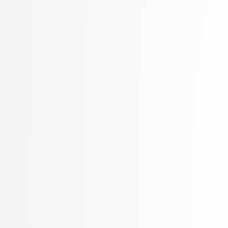
Rozman, Robert
Rupnik, Rok
Rus, Gregor
Sadikov, Aleksander
Šajn, Luka
Skočaj, Danijel
Škvorc, Tadej
Slivnik, Boštjan
Sluga, Davor
Smrdel, Aleš
Solina, Franc
Špendl, Martin
Stankovski, Vlado
Šter, Branko
STOJMENOVA, Emilija
Šubelj, Lovro
Tomašević, Darian
Toplak, Marko
Tuta, Jure
Vavpotič, Damjan
Veljković, Kristina
Virk, Žiga
Vitek, Matej
Vuk, Martin