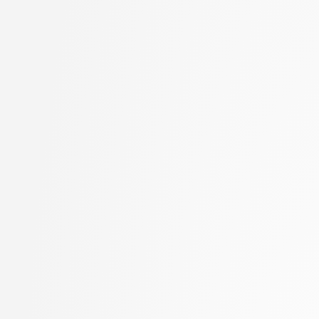
Jager, Franc
stopnja: magistrski, sm
Jaklič, Aleš
informatika
Janež, Miha
2. letnik, Računalništvo
Jelenc, David
univerzitetni
Jurišić, Aleksandar
2. letnik, Računalništvo
Kavčič, Alenka
visokošolski strokovni
Kink, Peter Marijan
2. letnik, Računalništv
Klanjšček, Klemen
stopnja: magistrski
Klemenc, Bojan
2. letnik, Računalništv
Klinar, Miha
stopnja: univerzitetni
Kochovski, Petar
2. letnik, Uporabna stat
Kokošar, Jaka
magistrski
Koprivec, Miran
2. letnik, Upravna infor
Kos, Andrej
univerzitetni
Košir, Domen
3. letnik, Multimedija, p
Kristan, Matej
3. letnik, Računalništvo
Kukar, Matjaž
univerzitetni
Lapanja, Iztok
3. letnik, Računalništvo
Lavbič, Dejan
visokošolski strokovni
Lesar, Žiga
3. letnik, Računalništv
Leskovec, Jure
stopnja: univerzitetni
Lotrič, Uroš
3. letnik, Upravna infor
Lukežič, Alan
univerzitetni
Machidon, Octavian Mihai